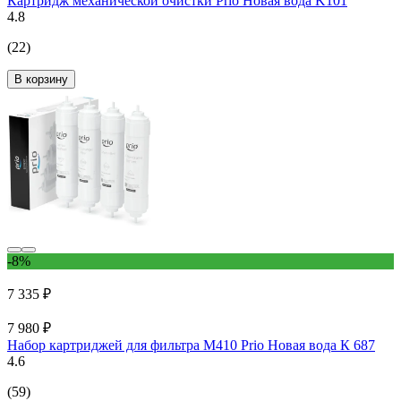
Картридж механической очистки Prio Новая вода K101
4.8
(22)
В корзину
-8%
7 335 ₽
7 980 ₽
Набор картриджей для фильтра М410 Prio Новая вода К 687
4.6
(59)