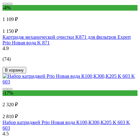
-4%
1 109 ₽
1 150 ₽
Картридж механической очистки K871 для фильтров Expert
Prio Новая вода K 871
4.9
(74)
В корзину
-17%
2 320 ₽
2 810 ₽
Набор катриджей Prio Новая вода К100,К300,К205 К 603 K
603
4.5