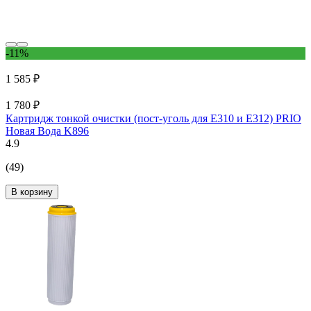
-11%
1 585 ₽
1 780 ₽
Картридж тонкой очистки (пост-уголь для Е310 и Е312) PRIO
Новая Вода K896
4.9
(49)
В корзину