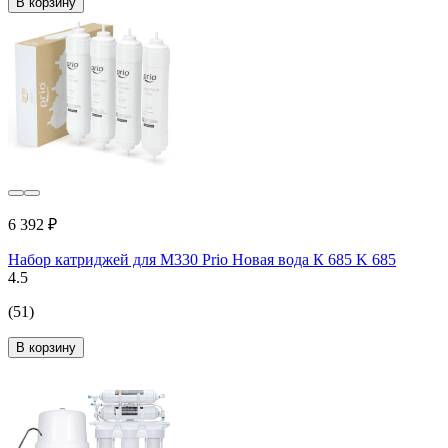
В корзину
6 392 ₽
Набор катриджей для М330 Prio Новая вода К 685 K 685
4.5
(51)
В корзину