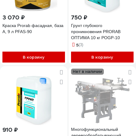
3 070 ₽
750 ₽
Краска Prorab фасадная, база
Грунт глубокого
A, 9 л PFAS-90
проникновения PRORAB
ОПТИМА 10 кг POGP-10
5
(3)
В корзину
В корзину
Нет в наличии
910 ₽
Многофункциональный
деревообрабатывающий