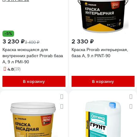
-5%
3 230 ₽
2 330 ₽
3 400 ₽
Краска моющаяся для
Краска Prorab интерьерная,
внутренних работ Prorab база
база A, 9 л PINT-90
A, 9 л PMI-90
4.8
(19)
В корзину
В корзину