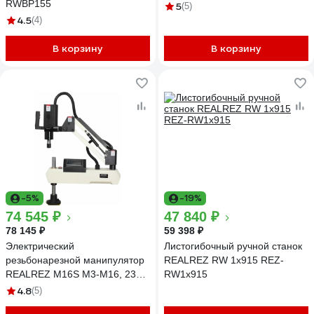
RWBP155
5
(5)
4.5
(4)
В корзину
В корзину
-5%
-19%
74 545 ₽
47 840 ₽
78 145 ₽
59 398 ₽
Электрический
Листогибочный ручной станок
резьбонарезной манипулятор
REALREZ RW 1x915 REZ-
REALREZ M16S M3-M16, 230
RW1x915
В REZ-M16S(230V)
4.8
(5)