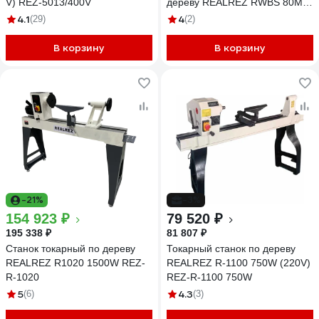
V) REZ-5013/400V
дереву REALREZ RWBS 80M-
350W (230V) REALREZ REZ-
4.1
4
(29)
(2)
RWBS80M/230V
В корзину
В корзину
-21%
-3%
154 923 ₽
79 520 ₽
195 338 ₽
81 807 ₽
Станок токарный по дереву
Токарный станок по дереву
REALREZ R1020 1500W REZ-
REALREZ R-1100 750W (220V)
R-1020
REZ-R-1100 750W
5
4.3
(6)
(3)