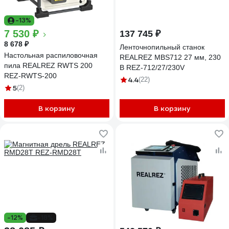
-13%
7 530 ₽
137 745 ₽
8 678 ₽
Ленточнопильный станок
Настольная распиловочная
REALREZ MBS712 27 мм, 230
пила REALREZ RWTS 200
В REZ-712/27/230V
REZ-RWTS-200
4.4
(22)
5
(2)
В корзину
В корзину
-12%
-18%