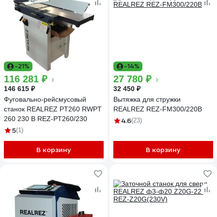
-21%
-14%
116 281 ₽
27 780 ₽
146 615 ₽
32 450 ₽
Фуговально-рейсмусовый
Вытяжка для стружки
станок REALREZ PT260 RWPT
REALREZ REZ-FM300/220В
260 230 В REZ-PT260/230
4.6
(23)
5
(1)
В корзину
В корзину