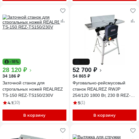
-18%
-4%
28 120 ₽
52 700 ₽
34 186 ₽
54 865 ₽
Заточной станок для
Фуговально-рейсмусовый
строгальных ножей REALREZ
станок REALREZ RWJP
TS-150 REZ-TS150/230V
254/120 1800 Вт, 230 В REZ-
RWJP254/230V
4.1
5
(10)
(1)
В корзину
В корзину