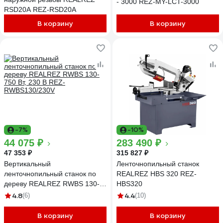
- 3000 REZ-MY-LCT-3000
RSD20A REZ-RSD20A
В корзину
В корзину
-7%
-10%
44 075 ₽
283 490 ₽
47 353 ₽
315 827 ₽
Вертикальный
Ленточнопильный станок
ленточнопильный станок по
REALREZ HBS 320 REZ-
дереву REALREZ RWBS 130-
HBS320
750 Вт, 230 В REZ-
4.8
4.4
(6)
(10)
RWBS130/230V
В корзину
В корзину