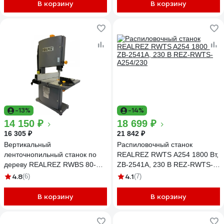
В корзину
В корзину
-13%
-14%
14 150 ₽
18 699 ₽
16 305 ₽
21 842 ₽
Вертикальный
Распиловочный станок
ленточнопильный станок по
REALREZ RWTS A254 1800 Вт,
дереву REALREZ RWBS 80-
ZB-2541A, 230 В REZ-RWTS-
350 Вт, 230 В REZ-
A254/230
4.8
4.1
(6)
(7)
RWBS80/230V
В корзину
В корзину