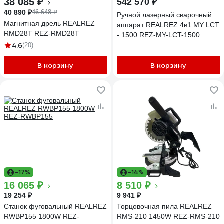
38 085 ₽
542 570 ₽
40 890 ₽
46 648 ₽
Ручной лазерный сварочный
Магнитная дрель REALREZ
аппарат REALREZ 4в1 MY LCT
RMD28T REZ-RMD28T
- 1500 REZ-MY-LCT-1500
4.6
(20)
В корзину
В корзину
-17%
-14%
16 065 ₽
8 510 ₽
19 254 ₽
9 941 ₽
Станок фуговальный REALREZ
Торцовочная пила REALREZ
RWBP155 1800W REZ-
RMS-210 1450W REZ-RMS-210