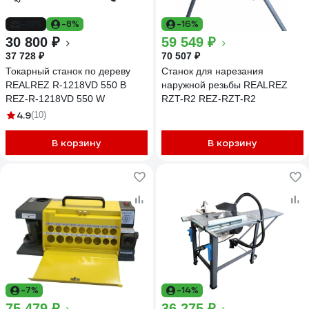
-18%
-8%
-16%
30 800 ₽
59 549 ₽
37 728 ₽
70 507 ₽
Токарный станок по дереву
Cтанок для нарезания
REALREZ R-1218VD 550 В
наружной резьбы REALREZ
REZ-R-1218VD 550 W
RZT-R2 REZ-RZT-R2
4.9
(10)
В корзину
В корзину
-7%
-14%
75 479 ₽
36 275 ₽