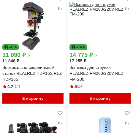
-6%
-14%
11 090 ₽
14 775 ₽
11 848 ₽
17 255 ₽
Вертикально-сверлильный
Вытяжка для стружки
станок REALREZ HDP16S REZ-
REALREZ FM200/220V REZ-
HDP16S
FM-200
4.7
5
(14)
(14)
В корзину
В корзину