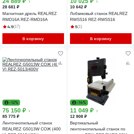
24 889 ₽
10 025 ₽
28 681 ₽
10 642 ₽
Магнитная дрель REALREZ
Лобзиковый станок REALREZ
RMD16A REZ-RMD16A
RWSS16 REZ-RWSS16
4.9
5
(17)
(1)
В корзину
В корзину
-12%
-14%
75 150 ₽
11 049 ₽
85 775 ₽
12 908 ₽
Ленточнопильный станок
Вертикальный
REALREZ G5013W СОЖ (400
ленточнопильный станок по