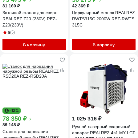
81 160 ₽
42 369 ₽
Заточной станок для сверл
Циркулярный станок REALREZ
REALREZ Z20 (230V) REZ-
RWTS315С 2000W REZ-RWTS
Z20(230V)
315C
5
(5)
В корзину
В корзину
-12%
78 350 ₽
1 025 316 ₽
89 148 ₽
Ручной лазерный сварочный
Cтанок для нарезания
аппарат REALREZ 4в1 MY LCT
наружной резьбы REALREZ