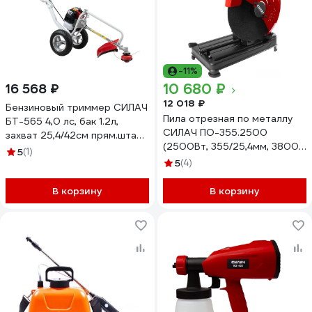
-11%
10 680 ₽
16 568 ₽
12 018 ₽
Бензиновый триммер СИЛАЧ
Пила отрезная по металлу
БТ-565 4,0 лс, бак 1.2л,
СИЛАЧ ПО-355.2500
захват 25,4/42см прям.штанг,
(2500Вт, 355/25,4мм, 3800
полуавтоматическая
5
(1)
об/мин, глуб. 60мм) (1/18)
катушка +фреза (1/24) 024116
5
(4)
024909
В корзину
В корзину