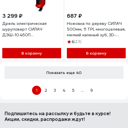
3 299 ₽
687 ₽
Дрель электрическая
Ножовка по дереву СИЛАЧ
шуруповерт СИЛАЧ
500мм, 11 TPI, многоцелевая,
ДЭШ-10.450П
мелкий каленый зуб, 3D-
(450Вт,пат10мм,45Hm,2
заточка, 2х комп рук-ка
5
(23)
скор,0-450/0-1800об/мин)
(12/48) 027257
(1/10) 024106
В корзину
В корзину
Показать еще 40
1
2
3
4
5
...
9
Подпишитесь
на рассылку
и будьте в курсе!
Акции, скидки, распродажи ждут!