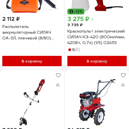
-12%
3 275 ₽
2 112 ₽
3 735 ₽
Распылитель
Краскопульт электрический
аккумуляторный СИЛАЧ
СИЛАЧ КЭ-420 (800мл/мин,
ОА-5Л, плечевой (8/80)
420Вт, 0,7л) (1/5) 024113
024811
5
(2)
В корзину
В корзину