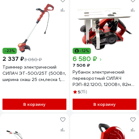
-23%
-12%
6 580 ₽
2 337 ₽
3 050 ₽
7 506 ₽
Триммер электрический
Рубанок электрический
СИЛАЧ ЭТ-500/25Т (500Вт,
переворотный СИЛАЧ
ширина скаш 25 см,леска 1,6
РЭП-82.1200, 1200Вт, 82мм,
мм) (1/64) 024053
0-3,0мм, 16000 об/мин, 1/4
5
(15)
026617
В корзину
В корзину