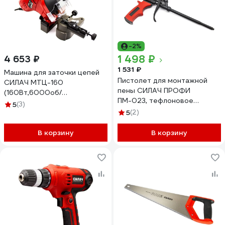
-2%
1 498 ₽
4 653 ₽
1 531 ₽
Машина для заточки цепей
Пистолет для монтажной
СИЛАЧ МТЦ-160
пены СИЛАЧ ПРОФИ
(160Вт,6000об/
ПМ-023, тефлоновое
мин,диск100х10х3,5мм) (1/6)
5
(3)
покрытие, обрезиненная
026618
5
(2)
ручка (1/20) 025089
В корзину
В корзину