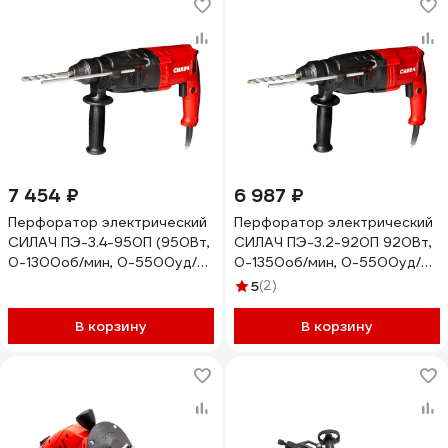
7 454 ₽
6 987 ₽
Перфоратор электрический
Перфоратор электрический
СИЛАЧ ПЭ-3.4-950П (950Вт,
СИЛАЧ ПЭ-3.2-920П 920Вт,
0-1300об/мин, 0-5500уд/
0-1350об/мин, 0-5500уд/
мин, 3,4Дж, 3 реж, SDS+)
мин, 3.2Дж, 3реж, SDS+, кейс
5
(2)
кейс (1/4) 026611
1/5 026610
В корзину
В корзину