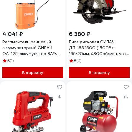
4 041 ₽
6 380 ₽
Распылитель ранцевый
Пила дисковая СИЛАЧ
аккумуляторный СИЛАЧ
ДП-165.1500 (1500Вт,
ОА-12Л, аккумулятор 8А*ч
165/20мм, 4800об/мин, угол
(1/1) 023893
45) (4/40) 024895
5
(1)
5
(2)
В корзину
В корзину