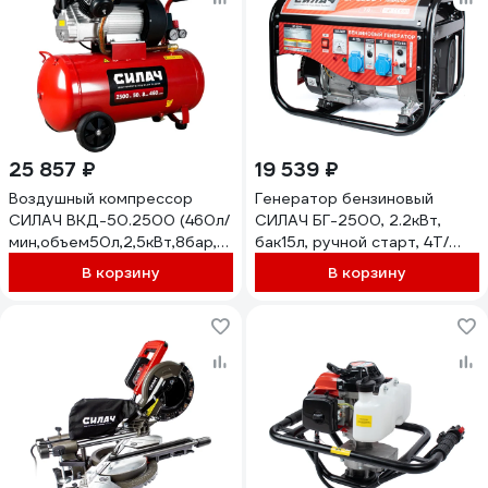
25 857 ₽
19 539 ₽
Воздушный компрессор
Генератор бензиновый
СИЛАЧ ВКД-50.2500 (460л/
СИЛАЧ БГ-2500, 2.2кВт,
мин,объем50л,2,5кВт,8бар,2850об/
бак15л, ручной старт, 4Т/
мин) (1/6) 024058
АИ-92/360г/кВт*ч (1/6)
В корзину
В корзину
023646