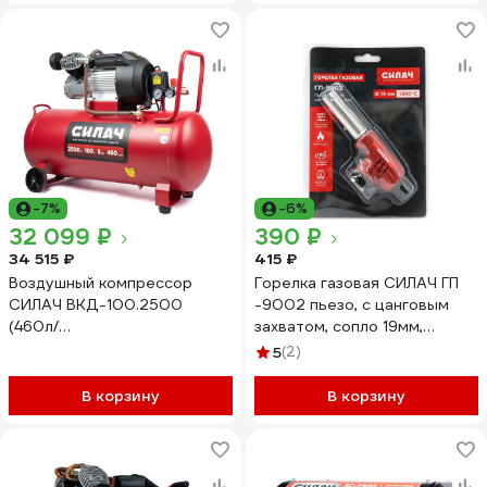
-7%
-6%
32 099 ₽
390 ₽
34 515 ₽
415 ₽
Воздушный компрессор
Горелка газовая СИЛАЧ ГП
СИЛАЧ ВКД-100.2500
-9002 пьезо, с цанговым
(460л/
захватом, сопло 19мм,
мин,объем100л,2,5кВт,8бар,2850об/
15,5х5х6 см 025584
5
(2)
мин) (1/6) 024553
В корзину
В корзину