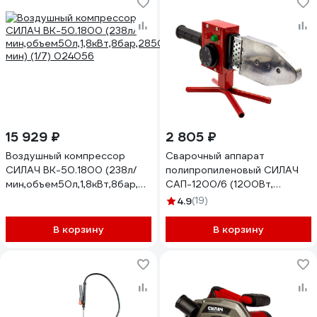
15 929 ₽
2 805 ₽
Воздушный компрессор
Сварочный аппарат
СИЛАЧ ВК-50.1800 (238л/
полипропиленовый СИЛАЧ
мин,объем50л,1,8кВт,8бар,2850об/
САП-1200/6 (1200Вт,
мин) (1/7) 024056
Насадки 20,25,32,40,50,63)
4.9
(19)
024061
В корзину
В корзину