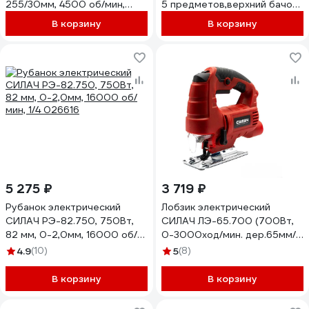
255/30мм, 4500 об/мин,
5 предметов,верхний бачок
угол повор 45/наклон 45)
(1/10) 026472
В корзину
В корзину
(1/6) 025994
5 275 ₽
3 719 ₽
Рубанок электрический
Лобзик электрический
СИЛАЧ РЭ-82.750, 750Вт,
СИЛАЧ ЛЭ-65.700 (700Вт,
82 мм, 0-2,0мм, 16000 об/
0-3000ход/мин. дер.65мм/
мин, 1/4 026616
метал.6мм) (1/10) 024115
4.9
(10)
5
(8)
В корзину
В корзину