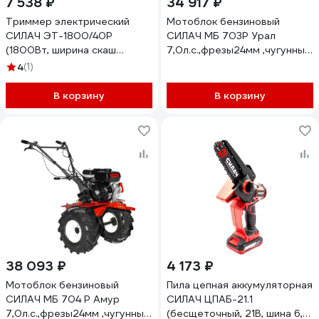
7 538 ₽
34 917 ₽
Триммер электрический
Мотоблок бензиновый
СИЛАЧ ЭТ-1800/40Р
СИЛАЧ МБ 703Р Урал
(1800Вт, ширина скаш
7,0л.с.,фрезы24мм ,чугунный
42см,леска,нож,плеч
редуктор(без колес)3+1/с
4
(1)
ремень) (1/30) 024052
пониженной передачей (1/6)
023599
В корзину
В корзину
38 093 ₽
4 173 ₽
Мотоблок бензиновый
Пила цепная аккумуляторная
СИЛАЧ МБ 704 Р Амур
СИЛАЧ ЦПАБ-21.1
7,0л.с.,фрезы24мм ,чугунный
(бесщеточный, 21В, шина 6,