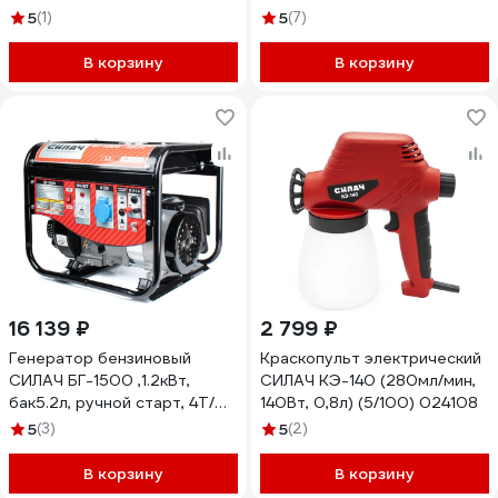
редуктор(без колес)4+2/с
аккум Li-Ion 2,5Ач) картон, 1
5
(1)
5
(7)
пониженной передачей (1/6)
АКБ (1/10) 026349
024650
В корзину
В корзину
16 139 ₽
2 799 ₽
Генератор бензиновый
Краскопульт электрический
СИЛАЧ БГ-1500 ,1.2кВт,
СИЛАЧ КЭ-140 (280мл/мин,
бак5.2л, ручной старт, 4Т/
140Вт, 0,8л) (5/100) 024108
АИ-92/354г/кВт*ч (1/12)
5
(3)
5
(2)
020297
В корзину
В корзину