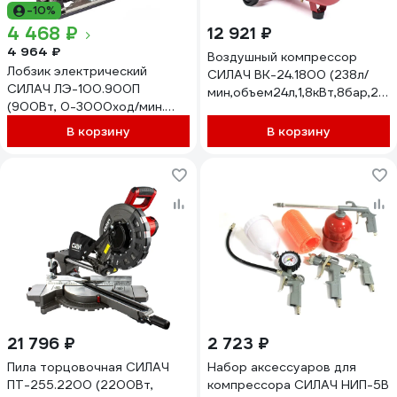
-10%
4 468 ₽
12 921 ₽
4 964 ₽
Воздушный компрессор
Лобзик электрический
СИЛАЧ ВК-24.1800 (238л/
СИЛАЧ ЛЭ-100.900П
мин,объем24л,1,8кВт,8бар,28
(900Вт, 0-3000ход/мин.
мин) (1/14) 024055
дер.100мм/метал.10мм,
В корзину
В корзину
быстр.зам.пил. подсветка)
(1/10) 024117
21 796 ₽
2 723 ₽
Пила торцовочная СИЛАЧ
Набор аксессуаров для
ПТ-255.2200 (2200Вт,
компрессора СИЛАЧ НИП-5В