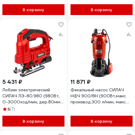
кейс) (1/4) 026612
В корзину
В корзину
5 431 ₽
11 871 ₽
Лобзик электрический
Фекальный насос СИЛАЧ
СИЛАЧ ЛЭ-80.980 (980Вт,
НФЧ 900/8Н (900Вт,макс
0-3000ход/мин, дер.80мм/
производ.300 л/мин, макс
метал.10мм, быст.зам.пил.
высота подъема 8м.) (1/36)
5
(7)
лазер) (1/5) 024118
023908
В корзину
В корзину