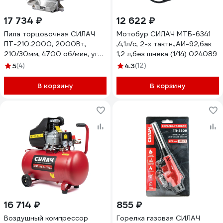
17 734 ₽
12 622 ₽
Пила торцовочная СИЛАЧ
Мотобур СИЛАЧ МТБ-6341
ПТ-210.2000, 2000Вт,
,4,1л/с, 2-х тактн.,АИ-92,бак
210/30мм, 4700 об/мин, угол
1,2 л,без шнека (1/14) 024089
повор 45/наклон 45, 1/9
5
(4)
4.3
(12)
025995
В корзину
В корзину
16 714 ₽
855 ₽
Воздушный компрессор
Горелка газовая СИЛАЧ