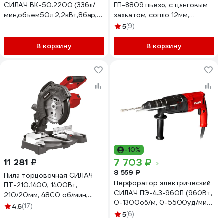
СИЛАЧ ВК-50.2200 (336л/
ГП-8809 пьезо, с цанговым
мин,объем50л,2,2кВт,8бар,2850об/
захватом, сопло 12мм,
мин) (1/6) 024057
16,5х5х7,5 см 025583
5
(9)
В корзину
В корзину
-10%
7 703 ₽
11 281 ₽
8 559 ₽
Пила торцовочная СИЛАЧ
Перфоратор электрический
ПТ-210.1400, 1400Вт,
СИЛАЧ ПЭ-4.3-960П (960Вт,
210/20мм, 4800 об/мин,
0-1300об/м, 0-5500уд/мин,
угол поворот45/наклон45,
4.6
(17)
4,3Дж, 3 реж, SDS+/QCC,
1/24 024908
5
(6)