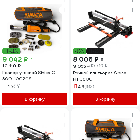
-11%
-15%
-25%
9 042 ₽
8 006 ₽
10 110 ₽
9 055 ₽
10 710 ₽
Гравер угловой Sinica G-
Ручной плиткорез Sinica
300, 100209
HTC800
(14)
4.9
(182)
4.9
В корзину
В корзину