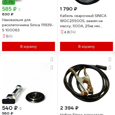
-7%
585 ₽
1 790 ₽
630 ₽
Кабель сварочный SINICA
Наковальня для
WGC25500S, зажим на
расклепочника Sinica 111939-
массу, 500А, 25кв мм
S 100063
100069
(34)
4.8
(4)
5
В корзину
В корзину
-4%
540 ₽
2 394 ₽
560 ₽
Набор Sinica держатель