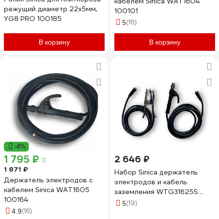
кабелем Sinica WAT1604
режущий диаметр 22х5мм,
100101
YG8 PRO 100185
(16)
5
В корзину
В корзину
-4%
1 795 ₽
2 646 ₽
1 871 ₽
Набор Sinica держатель
Держатель электродов с
электродов и кабель
кабелем Sinica WAT1605
заземления WTG31625S
100164
100099
(19)
5
(16)
4.9