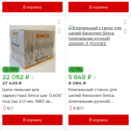
В корзину
В корзину
-19%
-7%
22 062 ₽
5 649 ₽
27 405 ₽
6 064 ₽
Цепь пильная для
Клепальный станок для
харвестера Sinica шаг 0,404''
цепей бензопил Sinica
под паз 2.0 мм, 1480 зв
(клепальник ручной)
18HX100R
24549A-S 100062
(1)
(6)
5
4.8
В корзину
В корзину