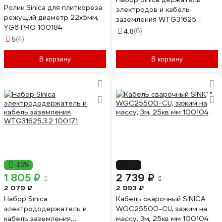
Ролик Sinica для плиткореза
электродов и кабель
режущий диаметр 22х5мм,
заземления WTG31625
YG6 PRO 100184
100162
(6)
4.8
(4)
5
В корзину
В корзину
-13%
-8%
1 805 ₽
2 739 ₽
2 079 ₽
2 993 ₽
Набор Sinica
Кабель сварочный SINICA
электрододержатель и
WGC25500-CU, зажим на
кабель заземления
массу, 3м, 25кв мм 100104