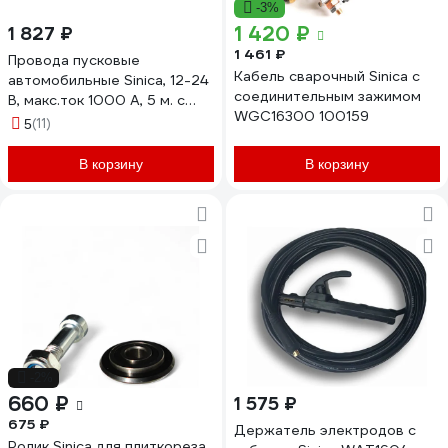
-3%
1 420 ₽
1 827 ₽
1 461 ₽
Провода пусковые
Кабель сварочный Sinica с
автомобильные Sinica, 12-24
соединительным зажимом
В, макс.ток 1000 А, 5 м. с
WGC16300 100159
медными клеммами, в
(11)
5
морозоустойчивом
исполнении 100212
В корзину
В корзину
-2%
660 ₽
1 575 ₽
675 ₽
Держатель электродов с
Ролик Sinica для плиткореза