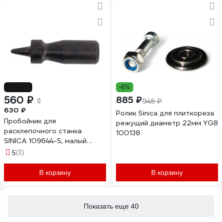
-11%
-6%
560 ₽
885 ₽
945 ₽
630 ₽
Ролик Sinica для плиткореза
Пробойник для
режущий диаметр 22мм YG8
расклепочного станка
100138
SINICA 109644-S, малый
100087
(3)
5
В корзину
В корзину
Показать еще 40