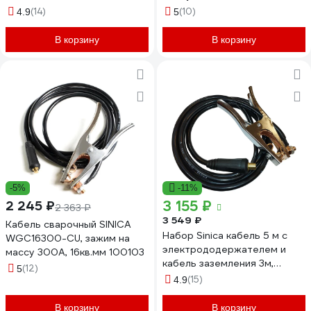
WTG31625.3.2 100171
(14)
(10)
4.9
5
В корзину
В корзину
-5%
-11%
3 155 ₽
2 245 ₽
2 363 ₽
3 549 ₽
Кабель сварочный SINICA
Набор Sinica кабель 5 м с
WGC16300-CU, зажим на
электрододержателем и
массу 300А, 16кв.мм 100103
кабель заземления 3м,
(12)
5
WTG52550, макс.80 В.,
(15)
4.9
100163
В корзину
В корзину