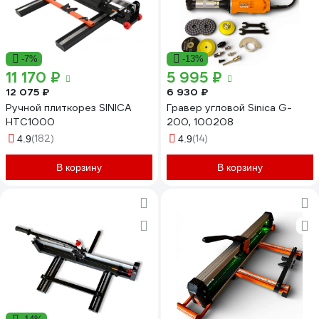
-7%
-13%
11 170 ₽
5 995 ₽
12 075 ₽
6 930 ₽
Ручной плиткорез SINICA
Гравер угловой Sinica G-
HTC1000
200, 100208
(182)
(14)
4.9
4.9
В корзину
В корзину