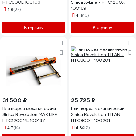
HTC600L 100109
Sinica X-Line - HTC1200X
100169
(37)
4.6
(19)
4.8
В корзину
В корзину
31 500 ₽
25 725 ₽
Плиткорез механический
Плиткорез механический
Sinica Revolution MAX LIFE -
Sinica Revolution TITAN -
HTC1200ML 100197
HTC800T 100201
(14)
(32)
4.7
4.8