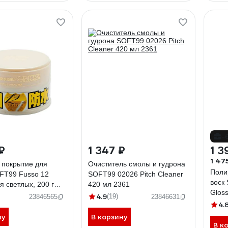
-
₽
1 347 ₽
1 3
1 47
 покрытие для
Очиститель смолы и гудрона
Поли
FT99 Fusso 12
SOFT99 02026 Pitch Cleaner
воск
я светлых, 200 г
420 мл 2361
Glos
8/10298 2003
4.9
(19)
23846565
23846631
4.
ну
В корзину
В к