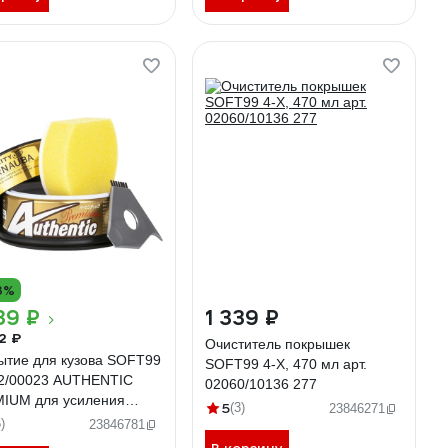
3%
39 ₽
1 339 ₽
2 ₽
Очиститель покрышек
ытие для кузова SOFT99
SOFT99 4-X, 470 мл арт.
2/00023 AUTHENTIC
02060/10136 277
IUM для усиления
5
(3)
23846271
а, для всех цветов, 200 г
)
23846781