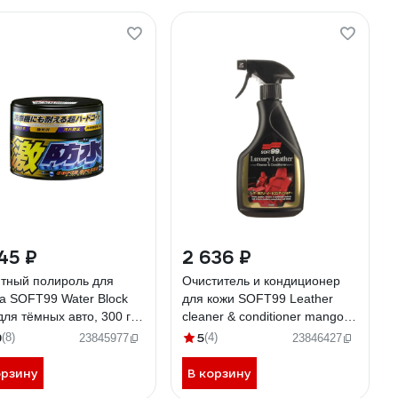
45 ₽
2 636 ₽
тный полироль для
Очиститель и кондиционер
ва SOFT99 Water Block
для кожи SOFT99 Leather
ля тёмных авто, 300 г
cleaner & conditioner mango
 00347 131008
арт. 10335 1737011
9
5
(8)
(4)
23845977
23846427
орзину
В корзину