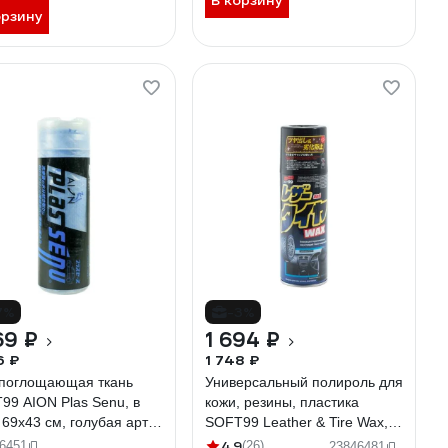
В корзину
орзину
7%
-3%
69 ₽
1 694 ₽
6 ₽
1 748 ₽
поглощающая ткань
Универсальный полироль для
99 AION Plas Senu, в
кожи, резины, пластика
 69x43 см, голубая арт.
SOFT99 Leather & Tire Wax,
 5152
420 мл арт. 02001/10226 2360
4.9
6451
(26)
23846481