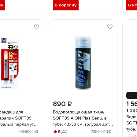
ну
В корзину
В к
-
890 ₽
1 5
1 68
арандаш для
Водопоглощающая ткань
Водо
царапин SOFT99
SOFT99 AION Plas Senu, в
SOFT
 белый перламутр,
тубе, 43x33 см, голубая арт.
тубе,
 20 г арт. 08051
302B 5154
5
(22)
23846289
23846313
301B
2384