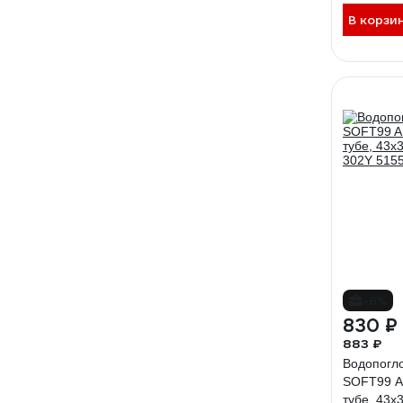
В корзи
-6%
830 ₽
883 ₽
Водопогл
SOFT99 AI
тубе, 43x3