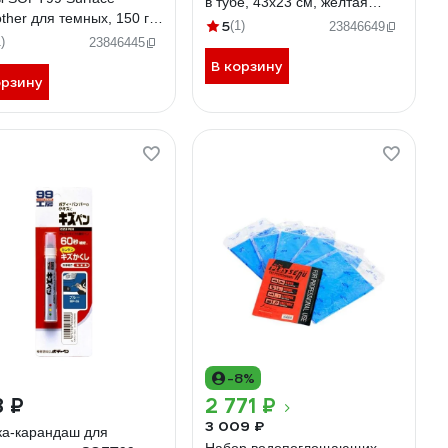
в тубе, 43x23 см, желтая
ther для темных, 150 г
5292
5
(1)
23846649
 09077 112236
)
23846445
В корзину
орзину
-8%
8 ₽
2 771 ₽
3 009 ₽
ка-карандаш для