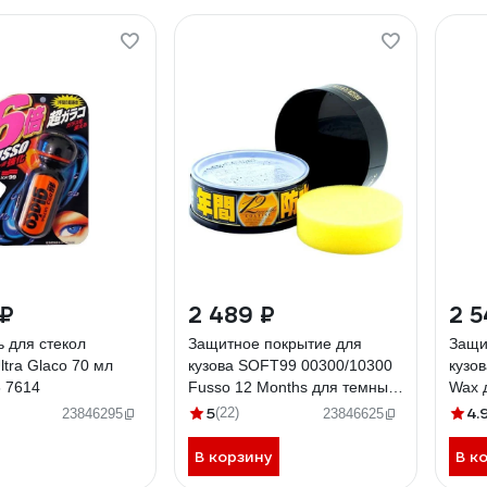
 ₽
2 489 ₽
2 5
 для стекол
Защитное покрытие для
Защи
tra Glaco 70 мл
кузова SOFT99 00300/10300
кузо
6 7614
Fusso 12 Months для темных,
Wax д
200 г 2004
арт.
5
4.
(22)
23846295
23846625
В корзину
В к