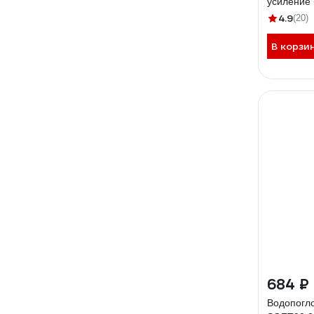
усиление 
светлых, 
4.9
(20)
В корзи
684 ₽
Водопогл