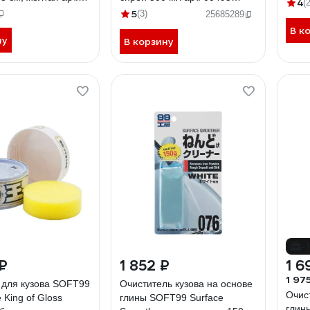
светл
4
(2
5
119083
5
(3)
25685289
В к
ну
В корзину
-
₽
1 852 ₽
1 6
1 97
 для кузова SOFT99
Очиститель кузова на основе
Очис
 King of Gloss
глины SOFT99 Surface
глин