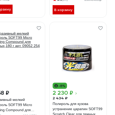
орзину
В корзину
-8%
58 ₽
2 230 ₽
2 434 ₽
зивный мелкий
Полироль для кузова
роль SOFT99 Micro
устранение царапин SOFT99
ing Compound для
Scratch Clear для темных,