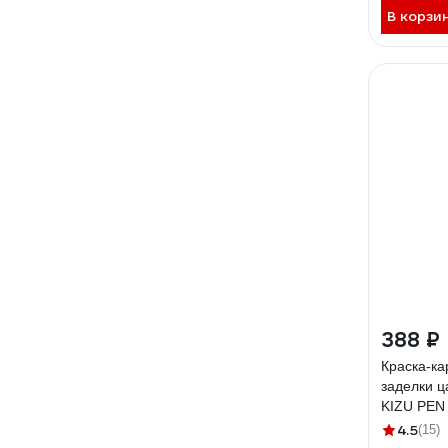
В корзи
388 ₽
Краска-к
заделки 
KIZU PEN
карандаш,
4.5
(15)
7546