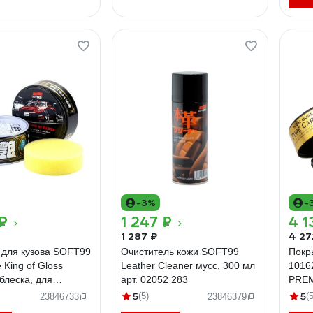
-3%
-
₽
1 247 ₽
4 1
1 287 ₽
4 27
 для кузова SOFT99
Очиститель кожи SOFT99
Покр
 King of Gloss
Leather Cleaner мусс, 300 мл
1016
блеска, для
арт. 02052 283
PREM
00 г 5823
блеск
5
5
(5)
(5
23846733
23846379
9481