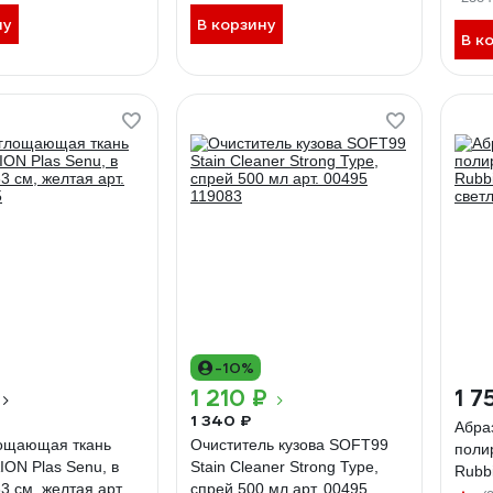
ну
В корзину
В к
-10%
1 210 ₽
1 7
1 340 ₽
Абра
ощающая ткань
Очиститель кузова SOFT99
поли
ON Plas Senu, в
Stain Cleaner Strong Type,
Rubb
3 см, желтая арт.
спрей 500 мл арт. 00495