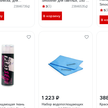
блеска, для
Smoother для светлых, 150 г
Smoo
300 г 5820
арт. 09076 112235
3
(1)
23846739
23846535
арт.
5
(1
ну
В корзину
В к
1 223 ₽
38
ощающая ткань
Набор водопоглощающих
Крас