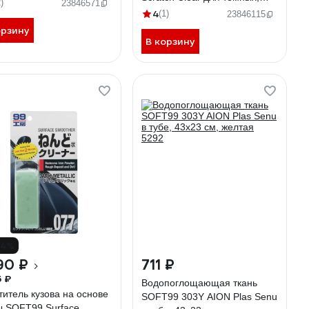
ых,180 г арт. 09052 254
)
23846571
200 г арт. 00420 17359
4
(1)
23846115
орзину
В корзину
14%
90 ₽
711 ₽
5 ₽
Водопоглощающая ткань
титель кузова на основе
SOFT99 303Y AION Plas Senu
ы SOFT99 Surface