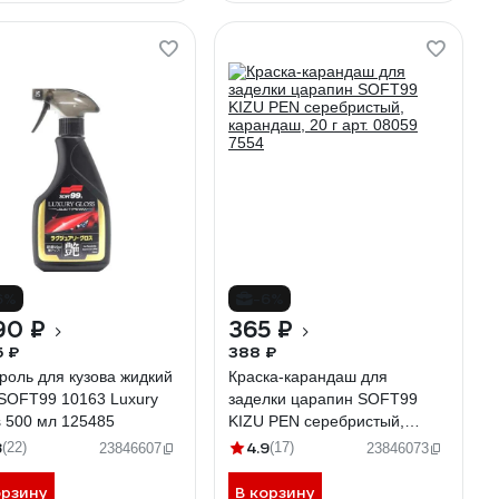
6%
-6%
90 ₽
365 ₽
5 ₽
388 ₽
роль для кузова жидкий
Краска-карандаш для
 SOFT99 10163 Luxury
заделки царапин SOFT99
s 500 мл 125485
KIZU PEN серебристый,
карандаш, 20 г арт. 08059
8
4.9
(22)
(17)
23846607
23846073
7554
орзину
В корзину