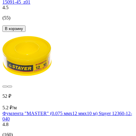
15091-45_z01
4.5
(55)
В корзину
52 ₽
5.2 ₽/м
Фумлента "MASTER" (0.075 ммх12 ммх10 м) Stayer 12360-12-
040
4.8
(160)