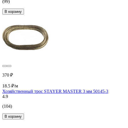
(99)
В корзину
370 ₽
18.5 ₽/м
Хозяйственный трос STAYER MASTER 3 мм 50145-3
4.9
(104)
В корзину