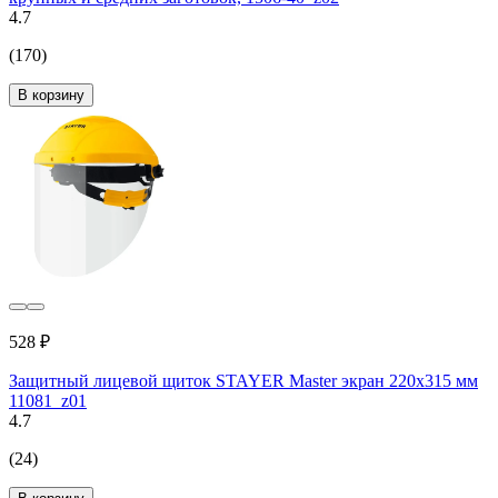
4.7
(170)
В корзину
528 ₽
Защитный лицевой щиток STAYER Master экран 220x315 мм
11081_z01
4.7
(24)