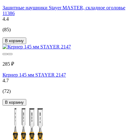
Защитные наушники Stayer MASTER, складное оголовье
11386
4.4
(85)
В корзину
285 ₽
Кернер 145 мм STAYER 2147
4.7
(72)
В корзину