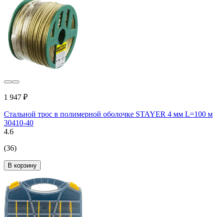
1 947 ₽
Стальной трос в полимерной оболочке STAYER 4 мм L=100 м
30410-40
4.6
(36)
В корзину