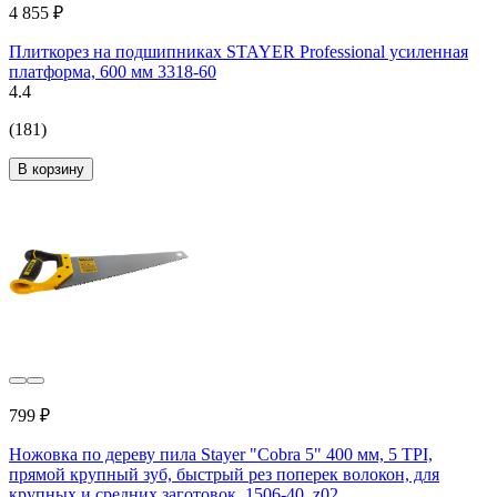
4 855 ₽
Плиткорез на подшипниках STAYER Professional усиленная
платформа, 600 мм 3318-60
4.4
(181)
В корзину
799 ₽
Ножовка по дереву пила Stayer "Cobra 5" 400 мм, 5 TPI,
прямой крупный зуб, быстрый рез поперек волокон, для
крупных и средних заготовок, 1506-40_z02