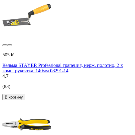
505 ₽
Кельма STAYER Professional трапеция, нерж. полотно, 2-х
комп. рукоятка, 140мм 08291-14
4.7
(83)
В корзину