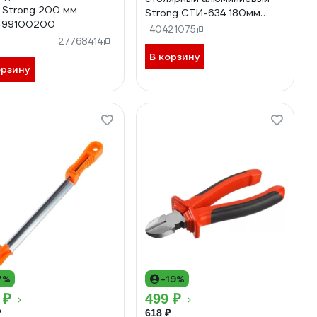
 Strong 200 мм
Strong СТИ-634 180мм
-99100200
СТИ-63400180
40421075
)
27768414
В корзину
орзину
7%
-19%
 ₽
499 ₽
₽
618 ₽