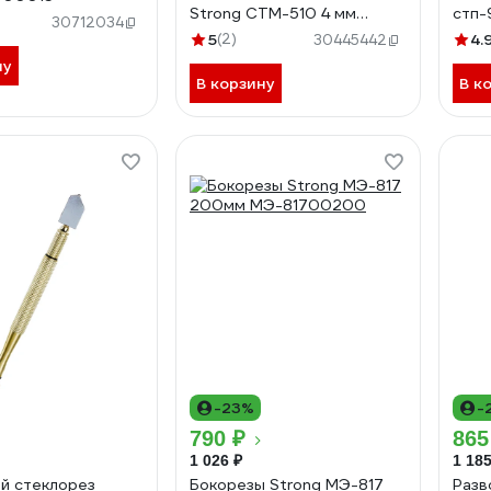
Strong СТМ-510 4 мм
стп
30712034
стм-51000040
5
(2)
4.
30445442
ну
В корзину
В к
-23%
-
790 ₽
865
1 026 ₽
1 185
й стеклорез
Бокорезы Strong MЭ-817
Разв