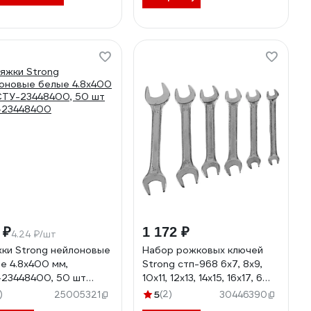
 ₽
1 172 ₽
4.24 ₽/шт
ки Strong нейлоновые
Набор рожковых ключей
е 4.8x400 мм,
Strong стп-968 6x7, 8x9,
23448400, 50 шт
10x11, 12x13, 14x15, 16x17, 6
-23448400
шт. стп-96800006
)
5
(2)
25005321
30446390