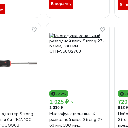
В корзину
В к
ну
-22%
-
1 025 ₽
720
1 310 ₽
812 
 адаптер Strong
Многофункциональный
Набо
ля бит 1/4", 100
разводной ключ Strong 27-
Stro
94000068
63 мм, 380 мм
пре