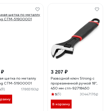
 ₽
3 207 ₽
ая щетка по металлу
Разводной ключ Strong с
ng СTМ-51900001
прорезиненной ручкой 18",
450 мм стп-92718450
4
(8)
17865193
5
(5)
30447176
орзину
В корзину