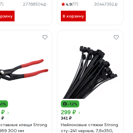
-92300002
17)
4.9
(17)
27768504
30447392
орзину
В корзину
41%
-12%
 ₽
299 ₽
 ₽
341 ₽
ставные клещи Strong
Нейлоновые стяжки Strong
969 300 мм
сту-241 черные, 7,6x350,