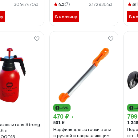
СТП-96602763
СТП
4.3
(7)
5
(
30447470
21729364
ну
В корзину
В к
-6%
-
470 ₽
799
501 ₽
1 346
аспылитель Strong
Надфиль для заточки цепи
Пере
.5 л
с ручкой и направляющим
стп-
000015