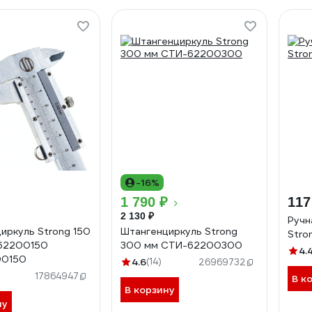
-16%
1 790 ₽
117
2 130 ₽
Ручн
иркуль Strong 150
Штангенциркуль Strong
Stro
62200150
300 мм СTИ-62200300
4.
00150
4.6
(14)
26969732
17864947
В к
В корзину
ну