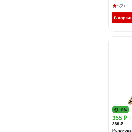
5
(2)
В корзи
-9%
355 ₽
389 ₽
Роликовы