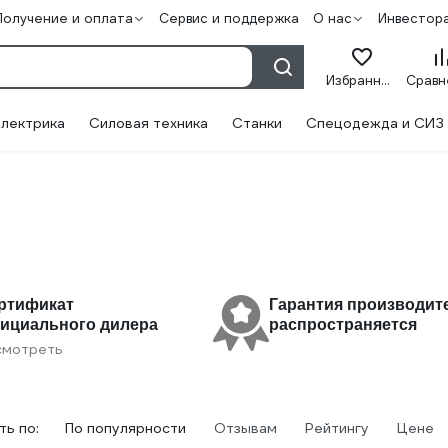
Получение и оплата
Сервис и поддержка
О нас
Инвестор
Избранное
лектрика
Силовая техника
Станки
Спецодежда и СИЗ
ртификат
Гарантия производит
ициального дилера
распространяется
смотреть
ь по:
По популярности
Отзывам
Рейтингу
Цене