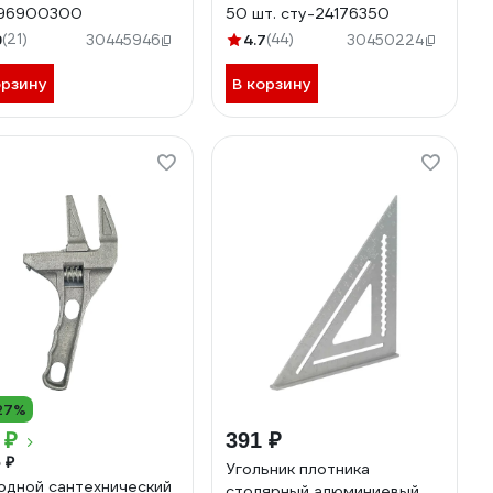
-96900300
50 шт. сту-24176350
9
(21)
4.7
(44)
30445946
30450224
орзину
В корзину
27%
 ₽
391 ₽
 ₽
Угольник плотника
одной сантехнический
столярный алюминиевый