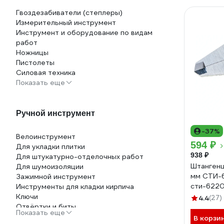
Гвоздезабиватели (степлеры)
Измерительный инструмент
Инструмент и оборудование по видам
работ
Ножницы
Пистолеты
Силовая техника
Показать еще
Ручной инструмент
-37%
Велоинструмент
594 ₽
Для укладки плитки
938 ₽
Для штукатурно-отделочных работ
Штангенц
Для шумоизоляции
мм СTИ-
Зажимной инструмент
сти-622
Инструменты для кладки кирпича
Ключи
4.4
(27)
Отвёртки и биты
Показать еще
Пилы, ножовки по дереву и металлу,
В корзи