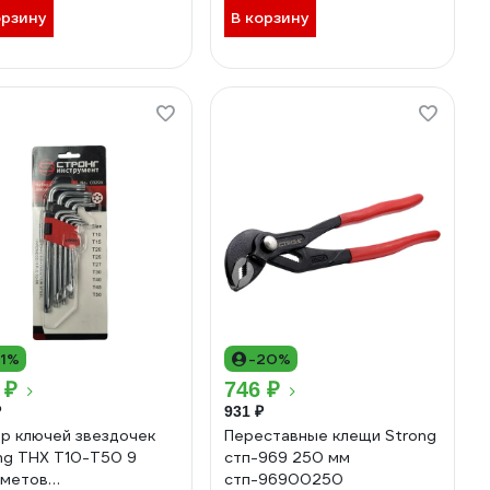
орзину
В корзину
11%
-20%
 ₽
746 ₽
₽
931 ₽
р ключей звездочек
Переставные клещи Strong
ng THX T10-T50 9
стп-969 250 мм
дметов
стп-96900250