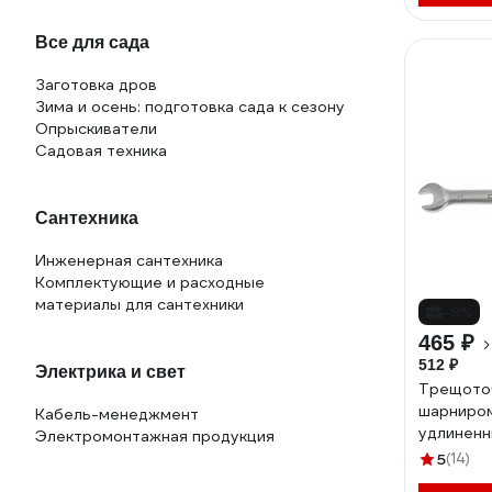
лобзики
Рулетки
Все для сада
Ручной измерительный инструмент
Сантехнический инструмент
Заготовка дров
Специализированный инструмент
Зима и осень: подготовка сада к сезону
Столярно-слесарный инструмент
Опрыскиватели
Шарнирно-губцевый инструмент
Садовая техника
Электромонтажный инструмент
Сантехника
Инженерная сантехника
Комплектующие и расходные
материалы для сантехники
-9%
465 ₽
512 ₽
Электрика и свет
Трещоточ
шарниром
Кабель-менеджмент
удлиненн
Электромонтажная продукция
мм стп-9
5
(14)