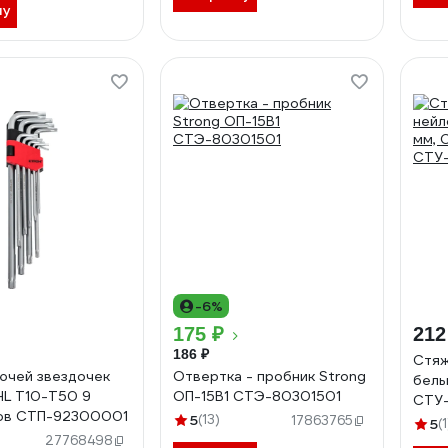
ну
-6%
175 ₽
212
186 ₽
Стяж
ючей звездочек
Отвертка - пробник Strong
белы
HL T10-T50 9
ОП-15B1 СТЭ-80301501
СTУ-
ов СТП-92300001
5
(13)
СTУ
17863765
5
(1
27768498