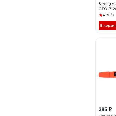
Strong м
CTО-712
4.7
(13)
В корзи
385 ₽