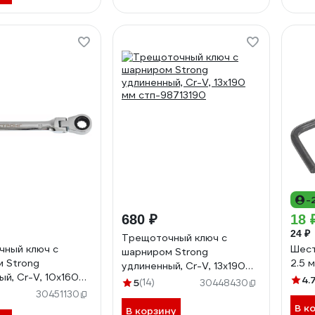
-
680 ₽
18 
24 ₽
Трещоточный ключ с
ный ключ с
Шест
шарниром Strong
 Strong
2.5 
удлиненный, Cr-V, 13x190
ый, Cr-V, 10x160
мм стп-98713190
4.
5
(14)
30448430
8710160
30451130
В к
В корзину