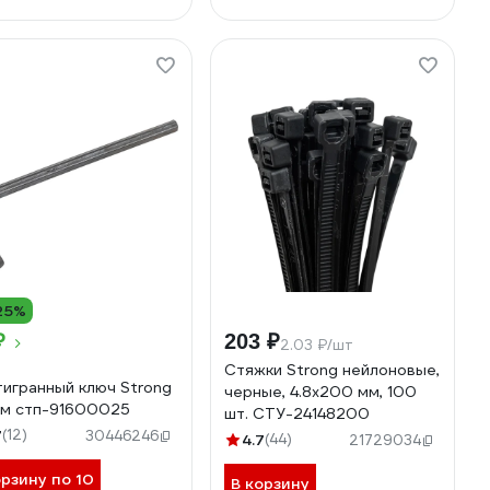
25%
₽
203 ₽
2.03 ₽/шт
Стяжки Strong нейлоновые,
игранный ключ Strong
черные, 4.8x200 мм, 100
мм стп-91600025
шт. СTУ-24148200
7
(12)
30446246
4.7
(44)
21729034
орзину по 10
В корзину