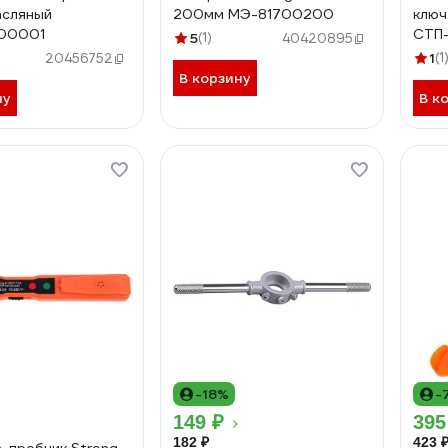
асляный
200мм МЭ-81700200
ключ
00001
СТП
5
(1)
40420895
1
(1
20456752
В корзину
ну
В к
-18%
-
149 ₽
395
182 ₽
423 