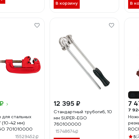
В корзину
В к
-
 ₽
12 395 ₽
7 4
7 92
Стандартный трубогиб, 10
 для стальных
Ножн
мм SUPER-EGO
” (10-42 мм)
резк
760100000
GO 701010000
ROCU
15748674
568
5
(
15529452