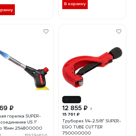
В корзину
орзину
-18%
69 ₽
12 855 ₽
15 761 ₽
вая горелка SUPER-
Труборез 1/4-2.5/8" SUPER-
соединение US 1"
EGO TUBE CUTTER
о 16мм 254800000
750000000
)
15529462