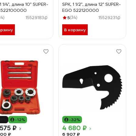
1 1/4", длина 10" SUPER-
SPK, 1 1/2", длина 12" SUPER-
EGO 522100000
EGO 522120000
34)
5
(34)
15529183
15529231
орзину
В корзину
18%
-12%
-32%
575 ₽
4 680 ₽
800 ₽
6 907 ₽