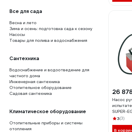
Столярно-слесарный инструмент
Шарнирно-губцевый инструмент
Все для сада
Электромонтажный инструмент
Весна и лето
Зима и осень: подготовка сада к сезону
Насосы
Товары для полива и водоснабжения
Сантехника
Водоснабжение и водоотведение для
частного дома
Инженерная сантехника
Отопительное оборудование
26 87
Садовая сантехника
Насос ру
испытате
Климатическое оборудование
SUPER-E
3
(3)
Отопительные приборы и системы
отопления
В корзи