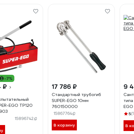
-7%
4 ₽
17 786 ₽
9 4
Стандартный трубогиб
Сант
спытательный
SUPER-EGO 10мм
типа
UPER-EGO ТР120
760150000
EGO
903
15867764
5
(
15896742
В корзину
В к
ну