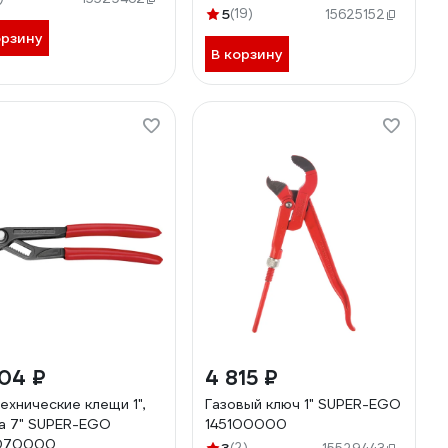
5
(19)
15625152
орзину
В корзину
04 ₽
4 815 ₽
ехнические клещи 1",
Газовый ключ 1" SUPER-EGO
а 7" SUPER-EGO
145100000
070000
(2)