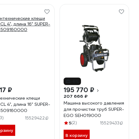
-6%
17 ₽
195 770 ₽
207 666 ₽
ехнические клещи
Машина высокого давления
 CL 4", длина 16" SUPER-
для прочистки труб SUPER-
 509160000
EGO SEH019000
13)
15529422
5
(2)
15529433
орзину
В корзину