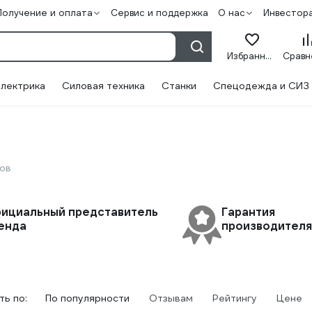
Получение и оплата
Сервис и поддержка
О нас
Инвестор
Избранное
лектрика
Силовая техника
Станки
Спецодежда и СИЗ
ров
ициальный представитель
Гарантия
енда
производителя 
ь по:
По популярности
Отзывам
Рейтингу
Цене