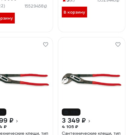
3
15529443
22)
15529458
В корзину
орзину
6%
-18%
99 ₽
3 349 ₽
4 ₽
4 105 ₽
ехнические клещи, тип
Сантехнические клещи, тип