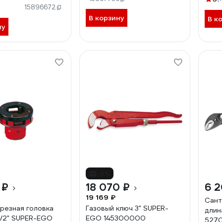
15896672
В корзину
В к
ну
-6%
 ₽
18 070 ₽
6 2
19 169 ₽
Сант
резная головка
Газовый ключ 3" SUPER-
длин
.1/2" SUPER-EGO
EGO 145300000
527