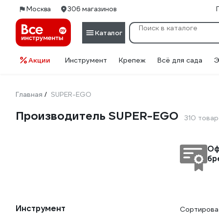
Москва
306 магазинов
Каталог
Акции
Инструмент
Крепеж
Всё для сада
Э
Главная
SUPER-EGO
/
Производитель SUPER-EGO
310 това
Оф
бр
Инструмент
Сортироват