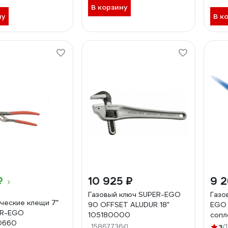
В корзину
ну
В к
₽
10 925 ₽
9 2
Газовый ключ SUPER-EGO
Газо
ческие клещи 7”
90 OFFSET ALUDUR 18"
EGO 
ER-EGO
105180000
сопл
0660
15867736
3
(1