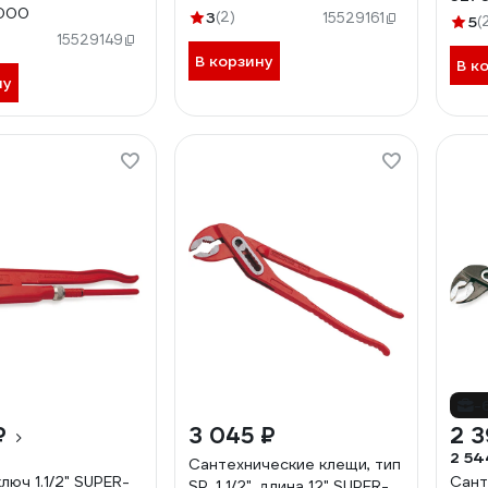
000
3
(2)
15529161
5
(
15529149
В корзину
В к
ну
-
₽
3 045 ₽
2 3
2 54
Сантехнические клещи, тип
люч 1.1/2" SUPER-
Сант
SP, 1 1/2", длина 12" SUPER-