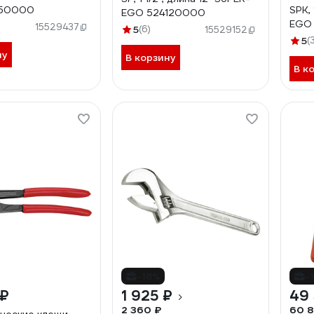
150000
SPK, 
EGO 524120000
15529437
5
(6)
15529152
5
(
ну
В корзину
В к
-18%
-
 ₽
1 925 ₽
49 
2 360 ₽
60 