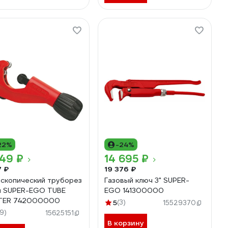
22%
-24%
49 ₽
14 695 ₽
7 ₽
19 376 ₽
скопический труборез
Газовый ключ 3" SUPER-
 SUPER-EGO TUBE
EGO 141300000
TER 742000000
5
(3)
15529370
19)
15625151
В корзину