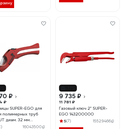
орзину
6%
-17%
70 ₽
9 735 ₽
4 ₽
11 781 ₽
ицы SUPER-EGO для
Газовый ключ 2" SUPER-
и полимерных труб
EGO 143200000
T диам. 32 мм
5
(7)
15529466
400000
2)
16043500