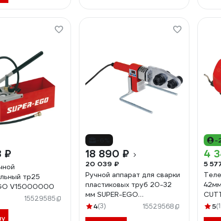
-6%
-
8 ₽
18 890 ₽
4 3
20 039 ₽
5 57
чной
Ручной аппарат для сварки
Теле
льный тр25
пластиковых труб 20-32
42мм
GO V15000000
мм SUPER-EGO
CUT
15529585
1500000447
4
(3)
5
(
15529568
ну