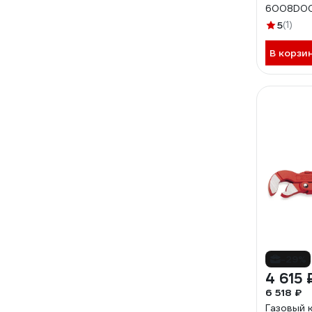
6008D0
5
(1)
В корзи
-29%
4 615 
6 518 ₽
Газовый к