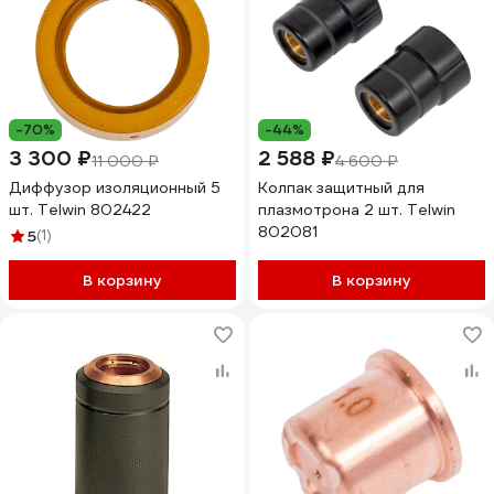
-70%
-44%
3 300 ₽
2 588 ₽
11 000 ₽
4 600 ₽
Диффузор изоляционный 5
Колпак защитный для
шт. Telwin 802422
плазмотрона 2 шт. Telwin
802081
5
(1)
В корзину
В корзину