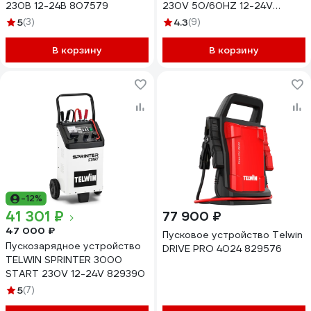
230В 12-24В 807579
230V 50/60HZ 12-24V
807546
5
(3)
4.3
(9)
В корзину
В корзину
-12%
41 301 ₽
77 900 ₽
47 000 ₽
Пусковое устройство Telwin
Пускозарядное устройство
DRIVE PRO 4024 829576
TELWIN SPRINTER 3000
START 230V 12-24V 829390
5
(7)