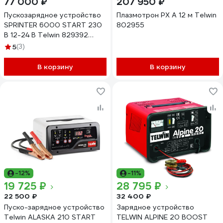
77 000 ₽
207 950 ₽
Пускозарядное устройство
Плазмотрон PX A 12 м Telwin
SPRINTER 6000 START 230
802955
В 12-24 В Telwin 829392
829492
5
(3)
В корзину
В корзину
-12%
-11%
19 725 ₽
28 795 ₽
22 500 ₽
32 400 ₽
Пуско-зарядное устройство
Зарядное устройство
Telwin ALASKA 210 START
TELWIN ALPINE 20 BOOST