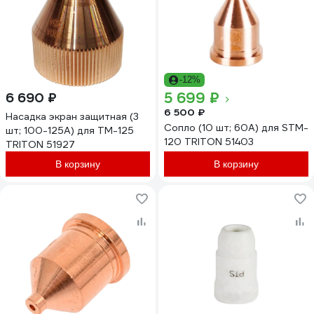
-12%
5 699 ₽
6 690 ₽
6 500 ₽
Насадка экран защитная (3
Сопло (10 шт; 60А) для STM-
шт; 100-125А) для TM-125
120 TRITON 51403
TRITON 51927
В корзину
В корзину