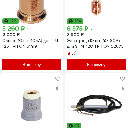
-12%
-13%
5 260 ₽
6 575 ₽
6 000 ₽
7 600 ₽
Сопло (10 шт; 105А) для TM-
Электрод (10 шт; 40-80А)
125 TRITON 51419
для STM-120 TRITON 52675
(1)
5
В корзину
В корзину
-6%