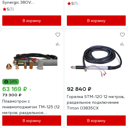
Synergic 380V
(1)
5
TAMG250PDPSN3V
(3)
5
В корзину
В корзину
-14%
63 169 ₽
92 840 ₽
73 300 ₽
Горелка STM-120 12 метров,
Плазмотрон с
раздельное подключение
пневмоподжигом TM-125 (12
Triton 03835CX
метров; раздельное
подключение) для CNC
В корзину
В корзину
TRITON 03730-12