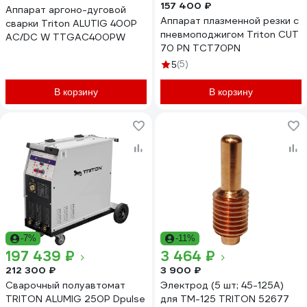
157 400 ₽
Аппарат аргоно-дуговой
Аппарат плазменной резки с
сварки Triton ALUTIG 400Р
пневмоподжигом Triton CUT
AC/DC W TTGAC400PW
70 PN TCT70PN
(5)
5
В корзину
В корзину
-7%
-11%
197 439 ₽
3 464 ₽
212 300 ₽
3 900 ₽
Сварочный полуавтомат
Электрод (5 шт; 45-125А)
TRITON ALUMIG 250P Dpulse
для TM-125 TRITON 52677