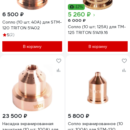
-12%
5 260 ₽
6 500 ₽
6 000 ₽
Сопло (10 шт; 40А) для STM-
Сопло (10 шт; 125А) для TM-
120 TRITON 51402
125 TRITON 51419.16
(2)
5
В корзину
В корзину
23 500 ₽
5 800 ₽
Насадка экранированная
Сопло экранированное (10
защитная (10 шт; 100А) для
шт; 100А) для STM-120