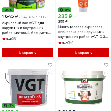
-30%
-8%
235 ₽
1 645 ₽
2 347 ₽
747.73 ₽/л
255 ₽
Акриловый лак VGT для
Многоцелевая акриловая
наружных и внутренних
шпаклевка для наружных и
работ, матовый, бесцветный
внутренних работ VGT 0.33
2,2 кг 11601879
4.3
(58)
кг 11606599
4.7
(34)
В корзину
В корзину
-3%