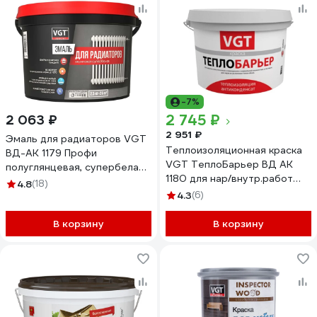
-7%
2 745 ₽
2 063 ₽
2 951 ₽
Эмаль для радиаторов VGT
Теплоизоляционная краска
ВД-АК 1179 Профи
VGT ТеплоБарьер ВД АК
полуглянцевая, супербелая,
1180 для нар/внутр.работ
2,5 кг 11613575
4.8
(18)
2,0л 11602842
4.3
(6)
В корзину
В корзину