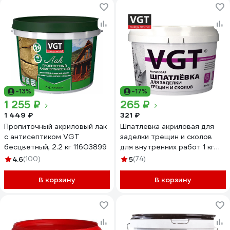
-13%
-17%
1 255 ₽
265 ₽
1 449 ₽
321 ₽
Пропиточный акриловый лак
Шпатлевка акриловая для
с антисептиком VGT
заделки трещин и сколов
бесцветный, 2.2 кг 11603899
для внутренних работ 1 кг
VGT 25550 11607362
4.6
(100)
5
(74)
В корзину
В корзину