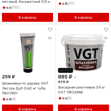
матовый, бесцветный 0,9 кг
4.8
(20)
11600825
4.4
(100)
В корзину
В корзину
-10%
885 ₽
259 ₽
979 ₽
Шпаклевка по дереву VGT
Фасадная шпатлевка 3.6 кг
Экстра Дуб 0,40 кг туба
VGT 11602946
11607851
4.4
(9)
4.8
(9)
В корзину
В корзину