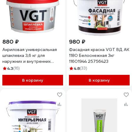
880 ₽
980 ₽
Акриловая универсальная
Фасадная краска VGT ВД АК
шпаклевка 3,6 кг для
1180 Белоснежная 3кг
наружних и внутренних
11601944 25756423
работ VGT 55220
4.3
(16)
4.8
(33)
В корзину
В корзину