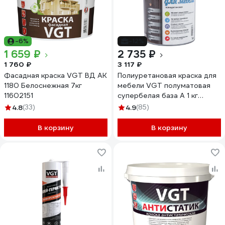
-6%
-12%
1 659 ₽
2 735 ₽
1 760 ₽
3 117 ₽
Фасадная краска VGT ВД АК
Полиуретановая краска для
1180 Белоснежная 7кг
мебели VGT полуматовая
11602151
супербелая база А 1 кг
11607706
4.8
(33)
4.9
(85)
В корзину
В корзину