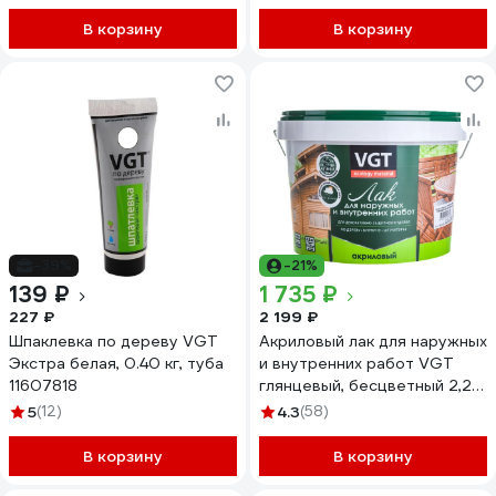
В корзину
В корзину
-39%
-21%
139 ₽
1 735 ₽
227 ₽
2 199 ₽
Шпаклевка по дереву VGT
Акриловый лак для наружных
Экстра белая, 0.40 кг, туба
и внутренних работ VGT
11607818
глянцевый, бесцветный 2,2
кг 11601878
5
(12)
4.3
(58)
В корзину
В корзину