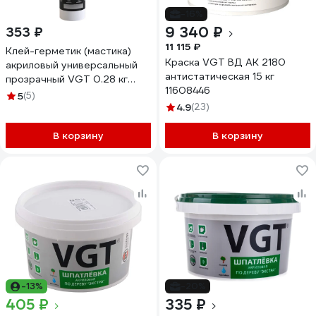
-16%
9 340 ₽
353 ₽
11 115 ₽
Клей-герметик (мастика)
Краска VGT ВД АК 2180
акриловый универсальный
антистатическая 15 кг
прозрачный VGT 0.28 кг
11608446
11612328
5
(5)
4.9
(23)
В корзину
В корзину
-13%
-20%
405 ₽
335 ₽