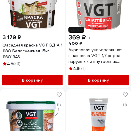
-8%
369 ₽
3 179 ₽
400 ₽
Фасадная краска VGT ВД АК
Акриловая универсальная
1180 Белоснежная 15кг
шпаклевка VGT 1,7 кг для
11601943
наружных и внутренних
4.8
(33)
работ 51477
4.6
(71)
В корзину
В корзину