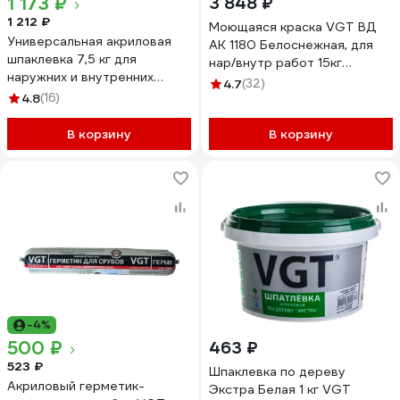
1 173 ₽
3 848 ₽
1 212 ₽
Моющаяся краска VGT ВД
Универсальная акриловая
АК 1180 Белоснежная, для
шпаклевка 7,5 кг для
нар/внутр работ 15кг
наружних и внутренних
11601935
4.7
(32)
работ VGT 55983
4.8
(16)
В корзину
В корзину
-4%
500 ₽
463 ₽
523 ₽
Шпаклевка по дереву
Акриловый герметик-
Экстра Белая 1 кг VGT