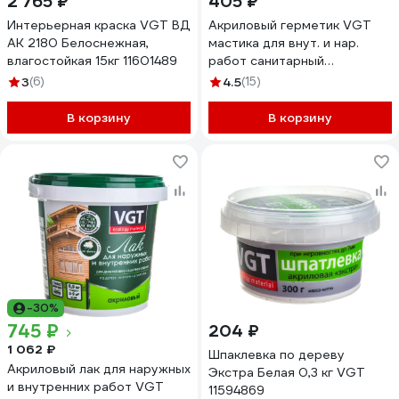
2 765 ₽
405 ₽
Интерьерная краска VGT ВД
Акриловый герметик VGT
АК 2180 Белоснежная,
мастика для внут. и нар.
влагостойкая 15кг 11601489
работ санитарный
прозрачный 0,28кг 11604933
3
(6)
4.5
(15)
В корзину
В корзину
-30%
745 ₽
204 ₽
1 062 ₽
Шпаклевка по дереву
Акриловый лак для наружных
Экстра Белая 0,3 кг VGT
и внутренних работ VGT
11594869