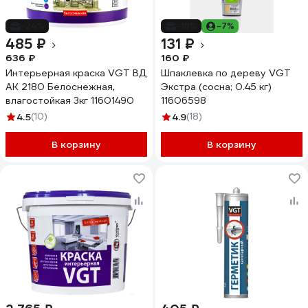
-24%
-18%
-7%
485 ₽
131 ₽
636 ₽
160 ₽
Интерьерная краска VGT ВД
Шпаклевка по дереву VGT
АК 2180 Белоснежная,
Экстра (сосна; 0.45 кг)
влагостойкая 3кг 11601490
11606598
4.5
(10)
4.9
(18)
В корзину
В корзину