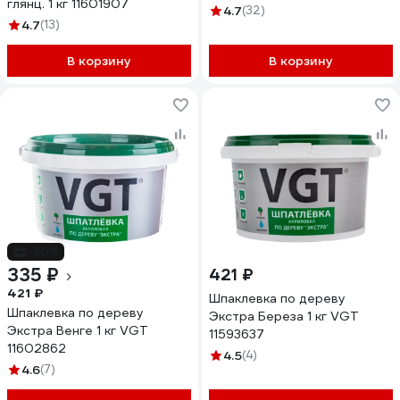
глянц. 1 кг 11601907
11601905
4.7
(32)
4.7
(13)
В корзину
В корзину
-20%
335 ₽
421 ₽
421 ₽
Шпаклевка по дереву
Шпаклевка по дереву
Экстра Береза 1 кг VGT
Экстра Венге 1 кг VGT
11593637
11602862
4.5
(4)
4.6
(7)