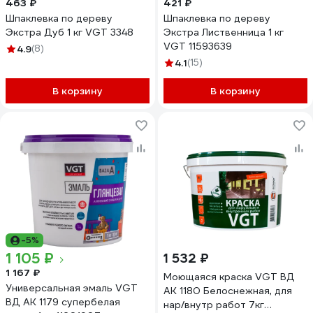
463 ₽
421 ₽
Шпаклевка по дереву
Шпаклевка по дереву
Экстра Дуб 1 кг VGT 3348
Экстра Лиственница 1 кг
VGT 11593639
4.9
(8)
4.1
(15)
В корзину
В корзину
-5%
1 105 ₽
1 532 ₽
1 167 ₽
Моющаяся краска VGT ВД
Универсальная эмаль VGT
АК 1180 Белоснежная, для
ВД АК 1179 супербелая
нар/внутр работ 7кг