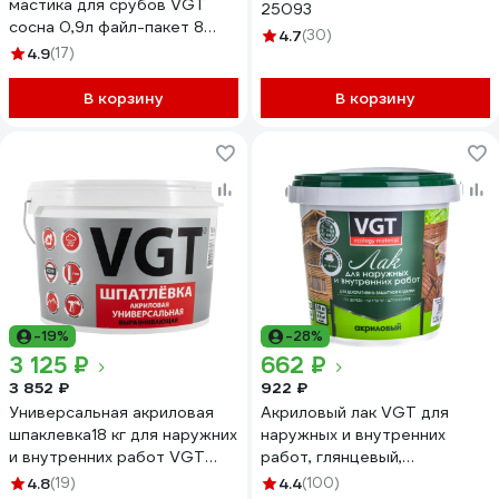
мастика для срубов VGT
25093
сосна 0,9л файл-пакет 8
4.7
(30)
11603021
4.9
(17)
В корзину
В корзину
-19%
-28%
3 125 ₽
662 ₽
3 852 ₽
922 ₽
Универсальная акриловая
Акриловый лак VGT для
шпаклевка18 кг для наружних
наружных и внутренних
и внутренних работ VGT
работ, глянцевый,
57645
бесцветный 0,9 кг 11600826
4.8
(19)
4.4
(100)