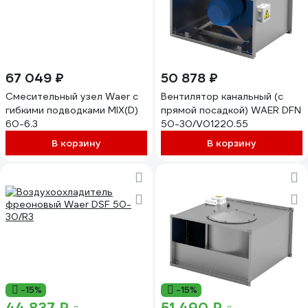
67 049 ₽
50 878 ₽
Смесительный узел Waer с
Вентилятор канальный (с
гибкими подводками MIX(D)
прямой посадкой) WAER DFN
60-6.3
50-30/V01220.55
В корзину
В корзину
-15%
-15%