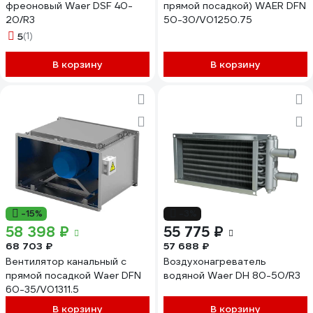
фреоновый Waer DSF 40-
прямой посадкой) WAER DFN
20/R3
50-30/V01250.75
5
(1)
В корзину
В корзину
-15%
-3%
58 398 ₽
55 775 ₽
68 703 ₽
57 688 ₽
Вентилятор канальный с
Воздухонагреватель
прямой посадкой Waer DFN
водяной Waer DH 80-50/R3
60-35/V01311.5
В корзину
В корзину