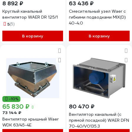
8 892 ₽
63 436 ₽
Круглый канальный
Смесительный узел Waer с
вентилятор WAER DR 125/1
гибкими подводками MIX(D)
40-4.0
5
(5)
В корзину
В корзину
-10%
65 830 ₽
80 470 ₽
73 144 ₽
Вентилятор канальный (с
Вентилятор крышный Waer
прямой посадкой) WAER DFN
WDK 63/45-4E
70-40/V0135.3