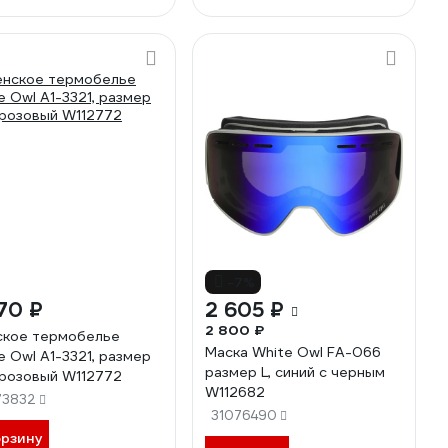
-7%
70 ₽
2 605 ₽
2 800 ₽
кое термобелье
Маска White Owl FA-066
e Owl A1-3321, размер
размер L, синий с черным
 розовый W112772
W112682
73832
31076490
орзину