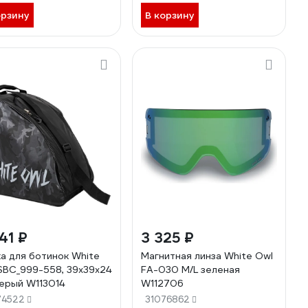
орзину
В корзину
41 ₽
3 325 ₽
а для ботинок White
Магнитная линза White Owl
SBC_999-558, 39x39x24
FA-030 M/L зеленая
серый W113014
W112706
74522
31076862