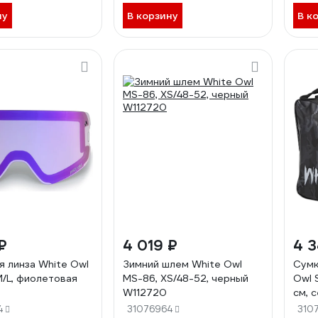
ну
В корзину
В к
₽
4 019 ₽
4 3
я линза White Owl
Зимний шлем White Owl
Сумк
/L, фиолетовая
MS-86, XS/48-52, черный
Owl 
W112720
см, 
4
31076964
310