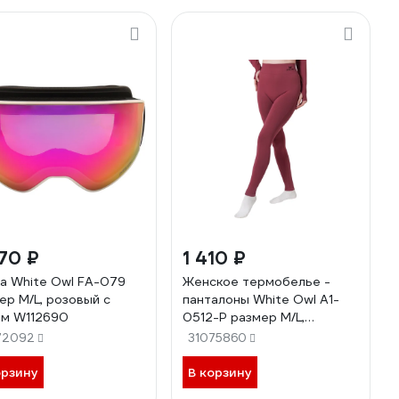
70 ₽
1 410 ₽
а White Owl FA-079
Женское термобелье -
ер M/L, розовый с
панталоны White Owl A1-
м W112690
0512-P размер M/L,
красный W112767
72092
31075860
орзину
В корзину