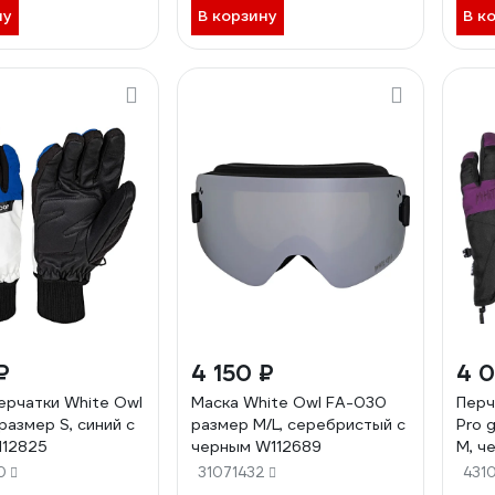
ну
В корзину
В к
₽
4 150 ₽
4 0
ерчатки White Owl
Маска White Owl FA-030
Перч
размер S, синий с
размер M/L, серебристый с
Pro 
112825
черным W112689
M, ч
W113
0
31071432
431