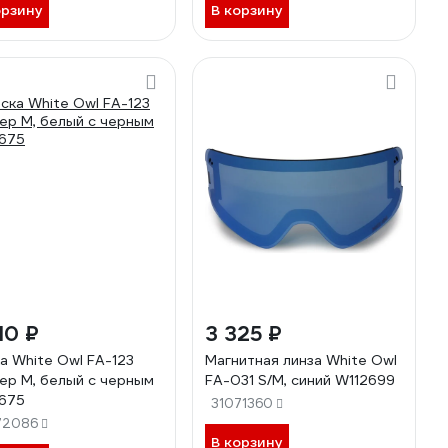
орзину
В корзину
10 ₽
3 325 ₽
а White Owl FA-123
Магнитная линза White Owl
ер М, белый с черным
FA-031 S/M, синий W112699
675
31071360
72086
В корзину