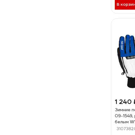
В корзи
1 240 
Зимние п
09-1549, 
белым W
3107382