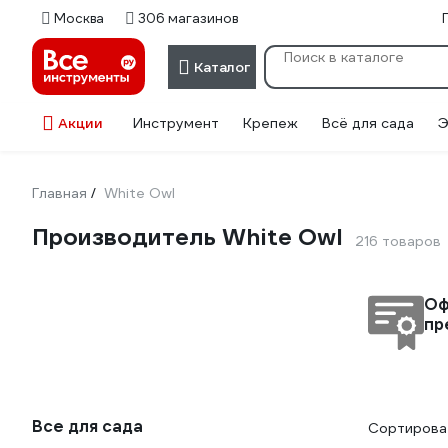
Москва
306 магазинов
Каталог
Акции
Инструмент
Крепеж
Всё для сада
Э
Главная
White Owl
/
Производитель White Owl
216 товаров
Оф
пр
Все для сада
Сортироват