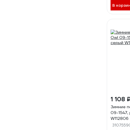
В корзи
1 108 
Зимние п
09-1547,
W112806
3107559