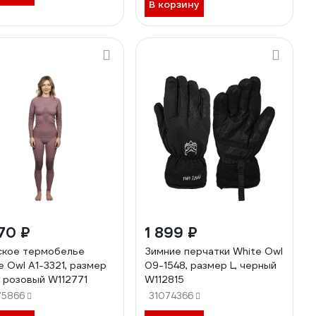
В корзину
70 ₽
1 899 ₽
кое термобелье
Зимние перчатки White Owl
e Owl A1-3321, размер
09-1548, размер L, черный
, розовый W112771
W112815
75866
31074366