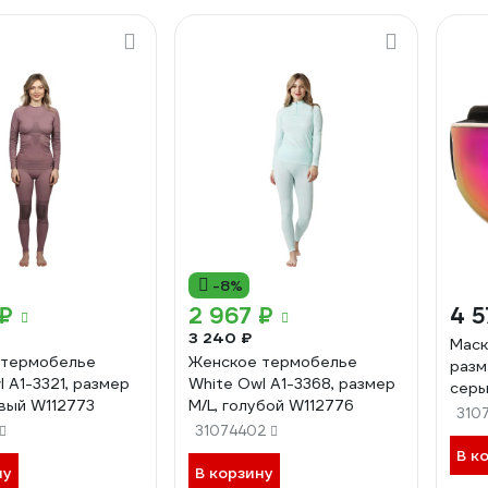
-8%
 ₽
2 967 ₽
4 5
3 240 ₽
Маск
 термобелье
Женское термобелье
разм
 A1-3321, размер
White Owl A1-3368, размер
серы
овый W112773
M/L, голубой W112776
310
31074402
В к
ну
В корзину