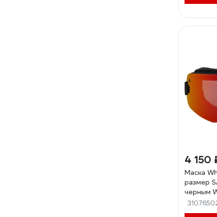
4 150 
Маска Wh
размер S
черным W
3107650