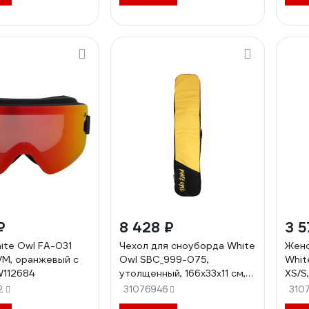
₽
8 428 ₽
3 5
ite Owl FA-031
Чехол для сноуборда White
Женс
/M, оранжевый с
Owl SBC_999-075,
Whit
112684
утолщенный, 166x33x11 см,
XS/S
желтый W113035
2
31076946
310