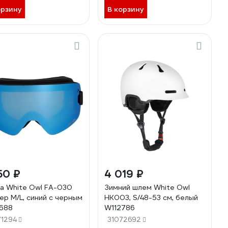
орзину
В корзину
50 ₽
4 019 ₽
а White Owl FA-030
Зимний шлем White Owl
ер M/L, синий с черным
HK003, S/48-53 см, белый
688
W112786
71294
31072692