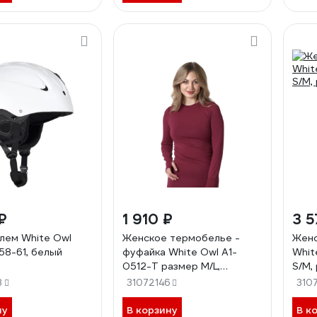
₽
1 910 ₽
3 5
лем White Owl
Женское термобелье -
Женс
58-61, белый
фуфайка White Owl A1-
Whit
0512-T размер M/L,
S/M,
красный W112779
8
31072146
310
ну
В корзину
В к