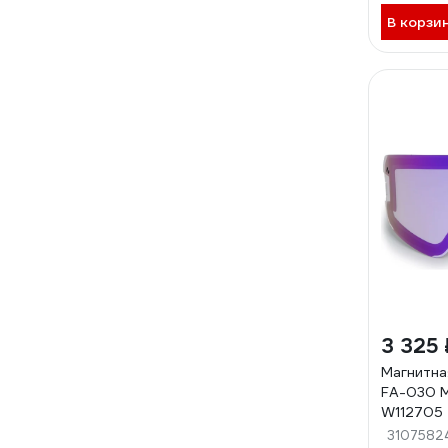
В корзи
3 325 
Магнитна
FA-030 M
W112705
3107582