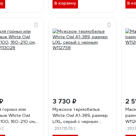
ну
В корзину
В к
₽
3 730 ₽
2 5
я горных или
Мужское термобелье
Маск
лыж White Owl
White Owl A1-389, размер
разм
100, 160-210 см,
L/XL, серый с черным
W112
113028
W112758
6
31071576
310