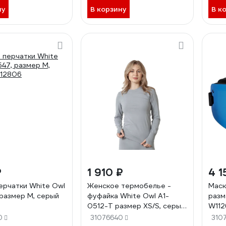
ну
В корзину
В к
₽
1 910 ₽
4 1
ерчатки White Owl
Женское термобелье -
Маск
 размер M, серый
фуфайка White Owl A1-
разм
0512-T размер XS/S, серый
W112
W112780
0
31076640
310