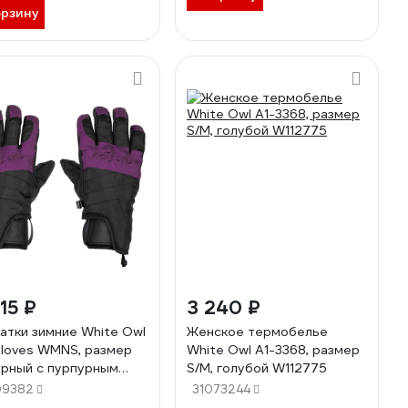
орзину
15 ₽
3 240 ₽
атки зимние White Owl
Женское термобелье
gloves WMNS, размер
White Owl A1-3368, размер
ерный c пурпурным
S/M, голубой W112775
432
09382
31073244