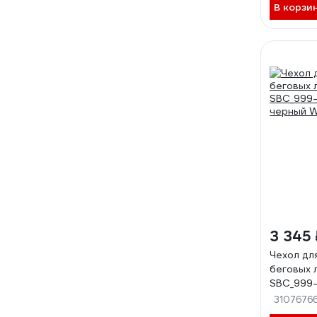
В корзи
3 345 
Чехол дл
беговых 
SBC_999-
черный W
3107676