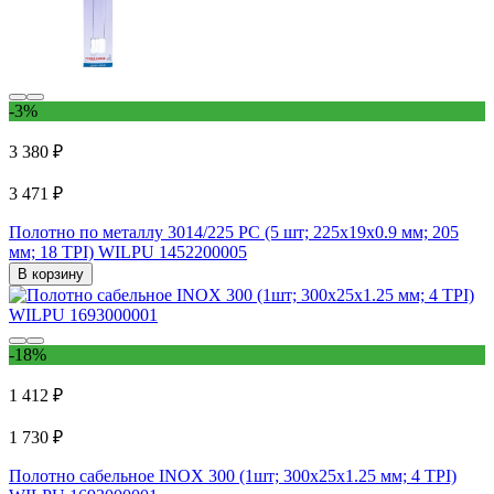
-3%
3 380 ₽
3 471 ₽
Полотно по металлу 3014/225 PC (5 шт; 225х19х0.9 мм; 205
мм; 18 TPI) WILPU 1452200005
В корзину
-18%
1 412 ₽
1 730 ₽
Полотно сабельное INOX 300 (1шт; 300х25х1.25 мм; 4 TPI)