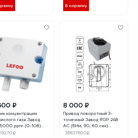
орзину
В корзину
600 ₽
8 000 ₽
ик концентрации
Привод поворотный 3-
кислого газа Завод
точечный Завод RGP 24В
5000 ppm (0-10В)
АС (6Нм, 90, 60 сек)
01-2-V10
RGP653
29270
36837600