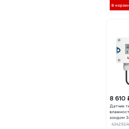
В корзи
8 610 
Датчик т
влажност
зондом З
ModBus)
4342924