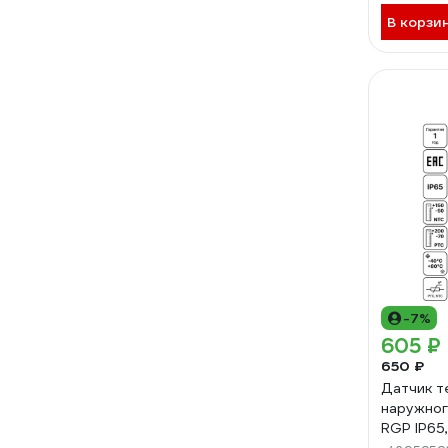
В корзи
-7%
605 ₽
650 ₽
Датчик 
наружног
RGP IP65