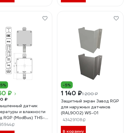
15%
-5%
60 ₽
1 140 ₽
1 200 ₽
0 ₽
Защитный экран Завод RGP
ышленный датчик
для наружных датчиков
ературы и влажности
(RAL9002) WS-01
д RGP (ModBus) THS-
43429108
ModBus
95944
В корзину