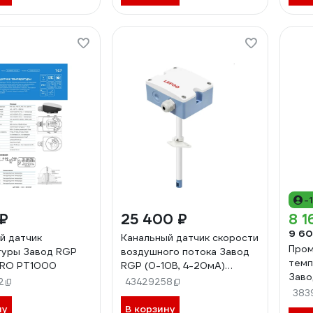
-
 ₽
25 400 ₽
8 1
9 60
й датчик
Канальный датчик скорости
Пром
туры Завод RGP
воздушного потока Завод
темп
PRO PT1000
RGP (0-10В, 4-20мА)
Заво
LFS10-VI1N
2
43429258
03-
383
ну
В корзину