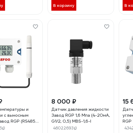
ну
В корзину
В к
₽
8 000 ₽
15 
емпературы и
Датчик давления жидкости
Датч
и с выносным
Завод RGP 1,6 Мпа (4-20мА,
угле
авод RGP (RS485,
G1/2, 0,5) MBS-1,6-I
RGP 
 LFH10R3-3RSRS00
LFG2
6
46022693
434