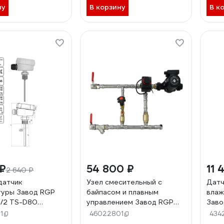
ну
В корзину
В к
 ₽
54 800 ₽
11 
2 640 ₽
датчик
Узел смесительный с
Датч
туры Завод RGP
байпасом и плавным
влаж
1/2 TS-D80
управлением Завод RGP
Заво
СУБ 20-40-1.6-24
-30.
1
46022801
434
3V10