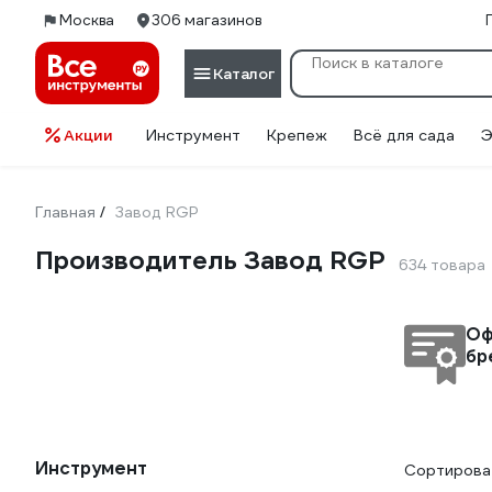
Москва
306 магазинов
Каталог
Акции
Инструмент
Крепеж
Всё для сада
Э
Главная
Завод RGP
/
Производитель Завод RGP
634 товара
Оф
бр
Инструмент
Сортироват