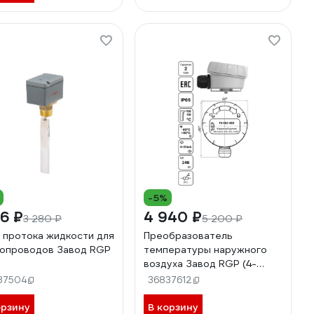
-5%
16 ₽
4 940 ₽
3 280 ₽
5 200 ₽
 протока жидкости для
Преобразователь
опроводов Завод RGP
температуры наружного
воздуха Завод RGP (4-
20мА, -50…+150) TS-E02-
37504
36837612
420
орзину
В корзину