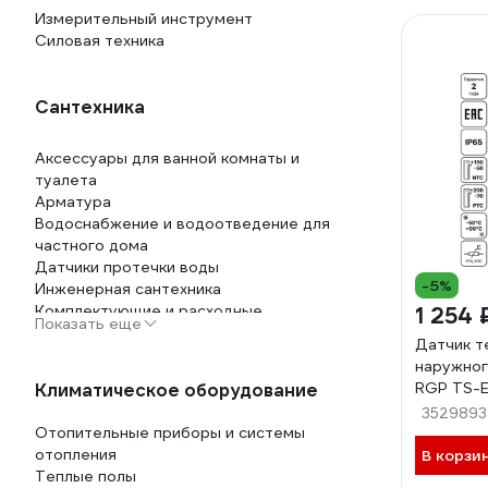
Измерительный инструмент
Силовая техника
Сантехника
Аксессуары для ванной комнаты и
туалета
Арматура
Водоснабжение и водоотведение для
частного дома
Датчики протечки воды
-5%
Инженерная сантехника
Комплектующие и расходные
1 254 
Показать еще
материалы для сантехники
Датчик 
Отопительное оборудование
наружног
Садовая сантехника
RGP TS-
Климатическое оборудование
Товары для ванной комнаты и туалета
3529893
Трубы
Отопительные приборы и системы
отопления
В корзи
Теплые полы