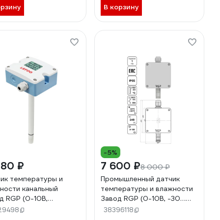
орзину
В корзину
-5%
480 ₽
7 600 ₽
8 000 ₽
ик температуры и
Промышленный датчик
ности канальный
температуры и влажности
д RGP (0-10В,
Завод RGP (0-10В, -30…
..+40) LFH10R2-
+40) THS-03
29498
38396118
V1080-2