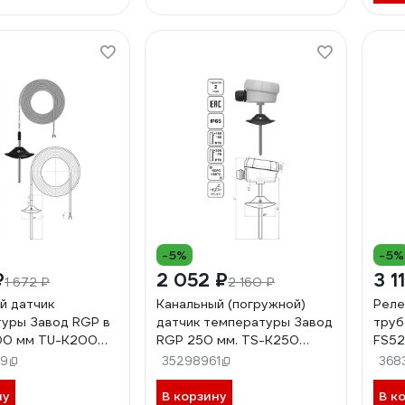
-5%
-5%
₽
2 052 ₽
3 1
1 672 ₽
2 160 ₽
й датчик
Канальный (погружной)
Реле
уры Завод RGP в
датчик температуры Завод
труб
00 мм TU-K200
RGP 250 мм. TS-K250
FS52
NTC10k (3950)
69
35298961
368
ну
В корзину
В к