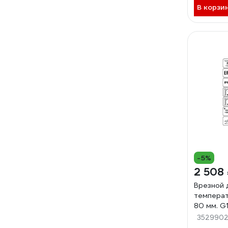
В корзи
-5%
2 508
Врезной 
темпера
80 мм. G
PT1000
3529902