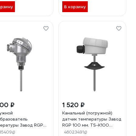
орзину
В корзину
400 ₽
1 520 ₽
ужной
Канальный (погружной)
бразователь
датчик температуры Завод
ературы Завод RGP
RGP 100 мм. TS-K100
м промышленный
NTC10k (3950)
35409
46023491