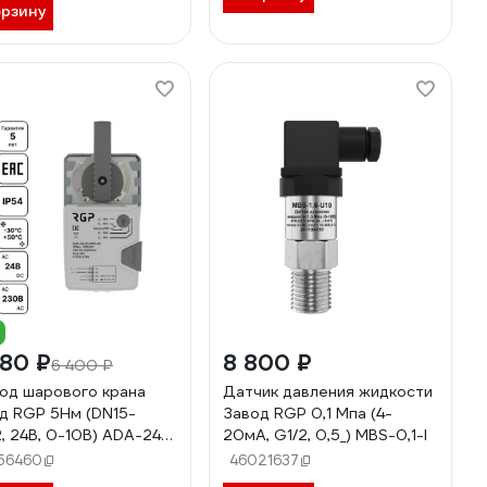
орзину
080 ₽
8 800 ₽
6 400 ₽
од шарового крана
Датчик давления жидкости
P 5Нм (DN15-
Завод RGP 0,1 Мпа (4-
, 24В, 0-10В) ADA-24-
20мА, G1/2, 0,5_) MBS-0,1-I
RO2-BV
56460
46021637