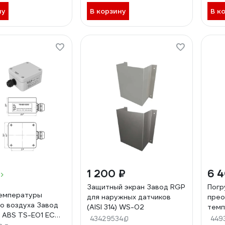
ну
В корзину
В к
1 200 ₽
6 
Защитный экран Завод RGP
Погр
температуры
для наружных датчиков
прео
о воздуха Завод
(AISI 314) WS-02
темп
, ABS TS-E01 ECO
50 м
43429534
449