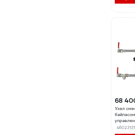
68 40
Узел сме
байпасом
управлен
СУБ 25-8
46023131