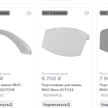
личии
Нет в наличии
Нет
я цена
Последняя цена
Посл
 ₽
6 700 ₽
7 6
я ванны RIHO
Подголовник для ванны
Подг
d 207008
RIHO Nora 207022
RIHO
3
16299490
162
аться
Подписаться
Под