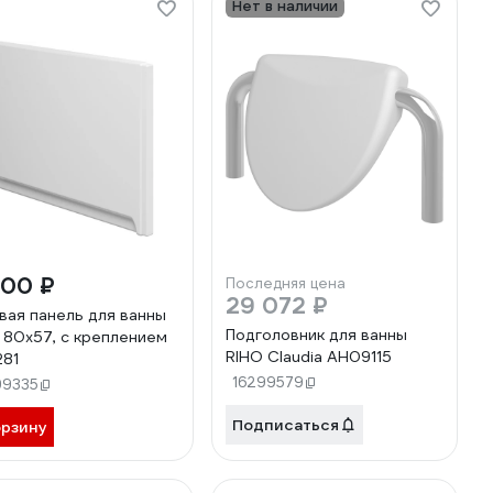
Нет в наличии
800 ₽
Последняя цена
29 072 ₽
вая панель для ванны
Подголовник для ванны
 80x57, с креплением
RIHO Claudia AH09115
81
16299579
99335
Подписаться
орзину