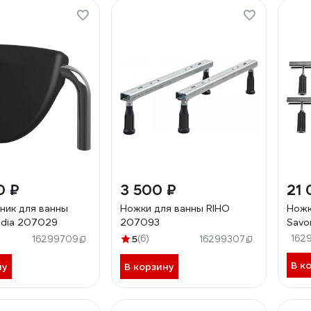
0 ₽
3 500 ₽
21 
ник для ванны
Ножки для ванны RIHO
Ножк
udia 207029
207093
Savo
5
(6)
162
16299709
16299307
В к
ну
В корзину