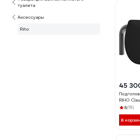
туалета
Аксессуары
Riho
45 30
Подголов
RIHO Cla
5
(18)
В корзи