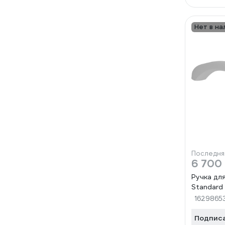
Нет в на
Последня
6 700
Ручка дл
Standar
1629865
Подпис