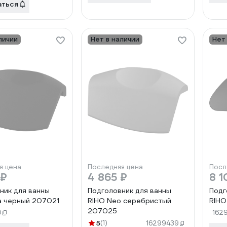
аться
личии
Нет в наличии
Нет
я цена
Последняя цена
Посл
 ₽
4 865 ₽
8 1
ник для ванны
Подголовник для ванны
Подг
a черный 207021
RIHO Neo серебристый
RIHO
207025
0
162
5
(1)
16299439