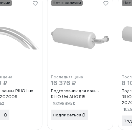
личии
Нет в наличии
Нет
я цена
Последняя цена
Посл
0 ₽
16 376 ₽
8 1
я ванны RIHO Lux
Подголовник для ванны
Подг
 207009
RIHO Uni AH01115
RIHO
207
6
16299895
162
Подписаться
Под