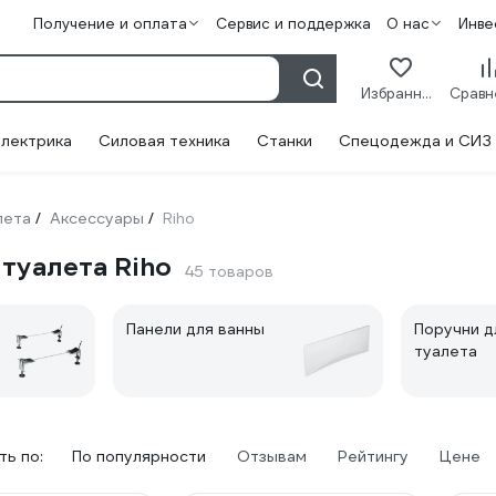
Получение и оплата
Сервис и поддержка
О нас
Инве
Избранное
лектрика
Силовая техника
Станки
Спецодежда и СИЗ
лета
Аксессуары
Riho
/
/
туалета Riho
45 товаров
Панели для ванны
Поручни д
туалета
ь по:
По популярности
Отзывам
Рейтингу
Цене