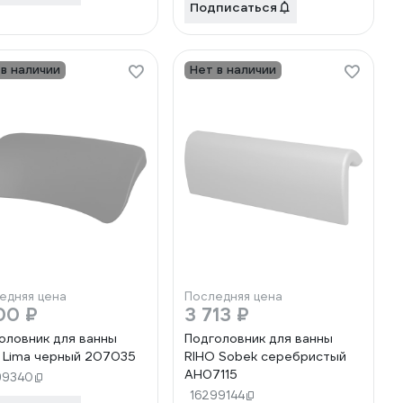
Подписаться
 в наличии
Нет в наличии
едняя цена
Последняя цена
00 ₽
3 713 ₽
оловник для ванны
Подголовник для ванны
 Lima черный 207035
RIHO Sobek серебристый
AH07115
99340
16299144