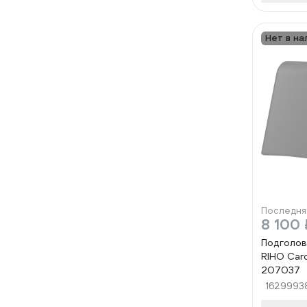
Нет в на
Последня
8 100 
Подголов
RIHO Car
207037
1629993