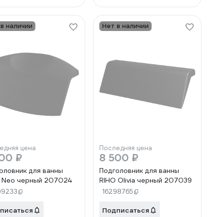
 в наличии
Нет в наличии
едняя цена
Последняя цена
00 ₽
8 500 ₽
оловник для ванны
Подголовник для ванны
 Neo черный 207024
RIHO Olivia черный 207039
99233
16298765
писаться
Подписаться