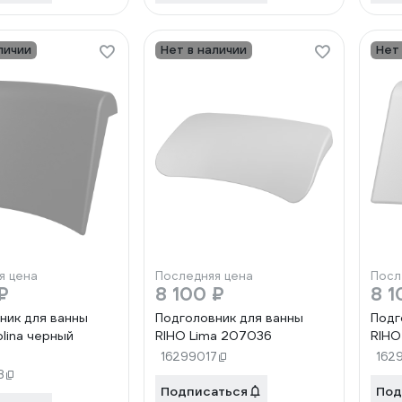
личии
Нет в наличии
Нет
я цена
Последняя цена
Посл
₽
8 100 ₽
8 1
ник для ванны
Подголовник для ванны
Подг
olina черный
RIHO Lima 207036
RIHO
16299017
162
8
Подписаться
Под