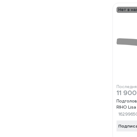
Нет в на
Последня
11 900
Подголов
RIHO Lis
1629965
Подпис