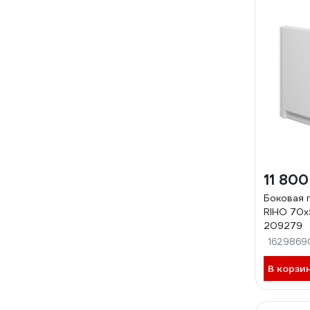
11 800
Боковая 
RIHO 70x
209279
1629869
В корзи