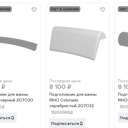
личии
Нет в наличии
Нет
я цена
Последняя цена
Посл
 ₽
8 100 ₽
8 1
ник для ванны
Подголовник для ванны
Подг
a черный 207030
RIHO Colorado
RIHO
серебристый 207032
0
162
16299966
аться
Под
Подписаться