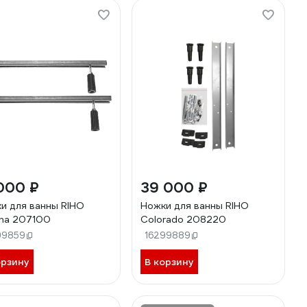
000 ₽
39 000 ₽
и для ванны RIHO
Ножки для ванны RIHO
na 207100
Colorado 208220
99859
16299889
орзину
В корзину