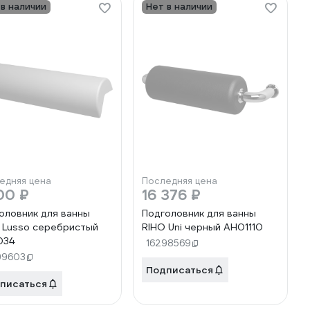
 в наличии
Нет в наличии
едняя цена
Последняя цена
00 ₽
16 376 ₽
оловник для ванны
Подголовник для ванны
 Lusso серебристый
RIHO Uni черный AH01110
034
16298569
99603
Подписаться
писаться