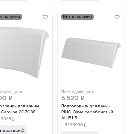
 в наличии
Нет в наличии
едняя цена
Последняя цена
00 ₽
5 520 ₽
оловник для ванны
Подголовник для ванны
 Carolina 207038
RIHO Olivia серебристый
AH15115
99928
16298930
писаться