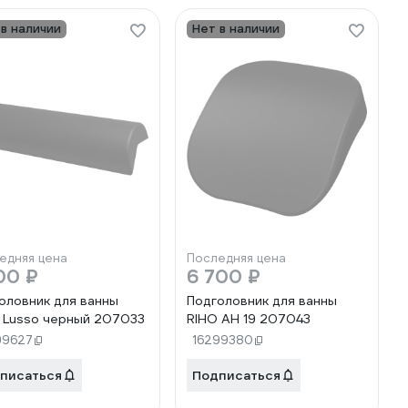
 в наличии
Нет в наличии
едняя цена
Последняя цена
00 ₽
6 700 ₽
оловник для ванны
Подголовник для ванны
 Lusso черный 207033
RIHO AH 19 207043
99627
16299380
писаться
Подписаться