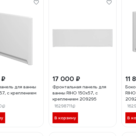
 ₽
17 000 ₽
11 
панель для ванны
Фронтальная панель для
Боко
57, с креплением
ванны RIHO 150x57, с
RIHO
креплением 209295
2092
0
16298711
162
ну
В корзину
В к