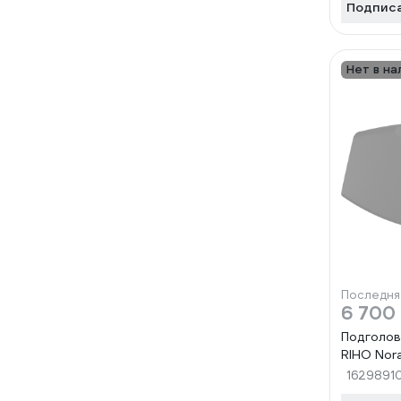
Подпис
Нет в на
Последня
6 700
Подголов
RIHO Nor
1629891