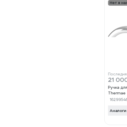
Нет в на
Последня
21 00
Ручка дл
Thermae
1629954
Аналоги