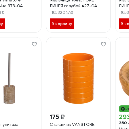
 Vanstore
Мыльница VANSTORE
Мыл
lue 373-04
ЛИНЕЯ голубой 427-04
ЛИНЕ
9
16532047
165
ну
В корзину
В к
-
175 ₽
29
350 
я унитаза
Стаканчик VANSTORE