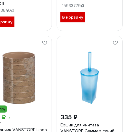
06
15933779
03840
В корзину
орзину
11%
 ₽
335 ₽
₽
Ершик для унитаза
анчик VANSTORE Linea
VANSTORE Саммер синий