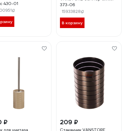
с 430-01
373-06
00951
15933828
орзину
В корзину
0 ₽
209 ₽
к для унитаза
Стаканчик VANSTORE