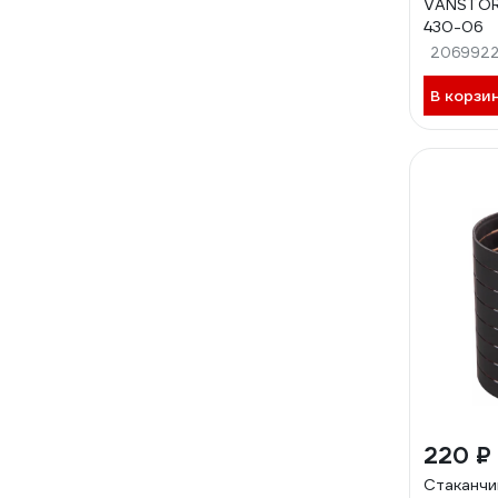
VANSTORE
430-06
206992
В корзи
220 ₽
Стаканч