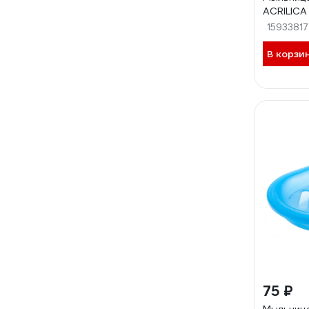
ACRILICA
15933817
В корзи
75 ₽