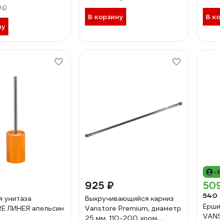
9
В корзину
В к
ну
-
925 ₽
50
540
я унитаза
Выкручивающийся карниз
Ерши
E ЛИНЕЯ апельсин
Vanstore Premium, диаметр
VAN
25 мм, 110-200 хром,