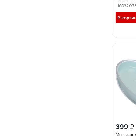
1653207
В корзи
399 ₽
Мыльница