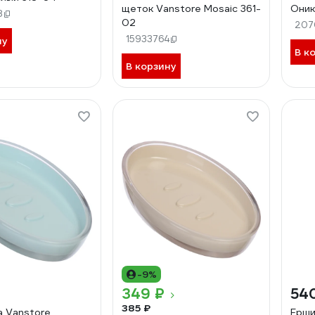
щеток Vanstore Mosaic 361-
Оник
8
02
207
15933764
ну
В к
В корзину
-9%
349 ₽
54
385 ₽
 Vanstore
Ерши