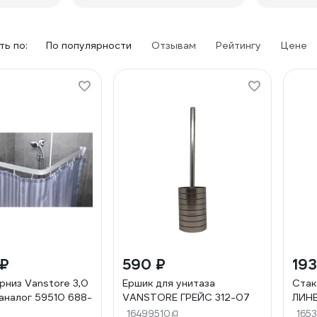
ь по:
По популярности
Отзывам
Рейтингу
Цене
 ₽
590 ₽
193
рниз Vanstore 3,0
Ершик для унитаза
Стак
 аналог 59510 688-
VANSTORE ГРЕЙС 312-07
ЛИНЕ
16499510
165