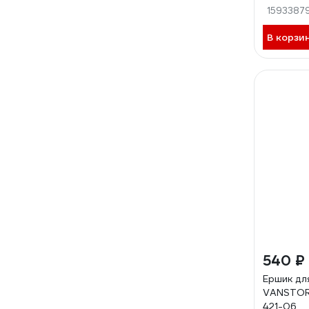
1593387
В корзи
540 ₽
Ершик дл
VANSTOR
421-06