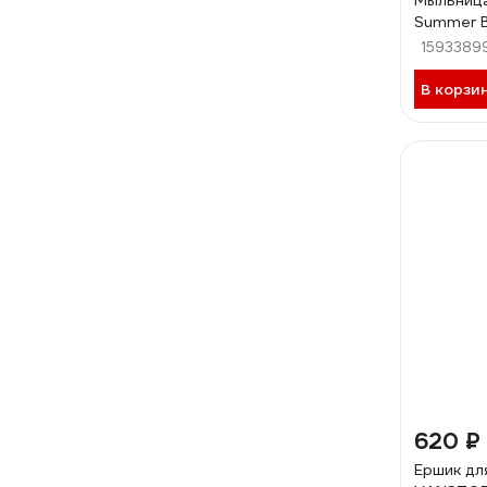
Мыльница
Summer B
1593389
В корзи
620 ₽
Ершик дл