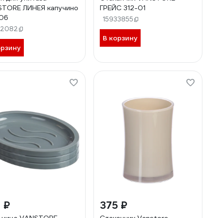
TORE ЛИНЕЯ капучино
ГРЕЙС 312-01
06
15933855
32082
В корзину
орзину
 ₽
375 ₽