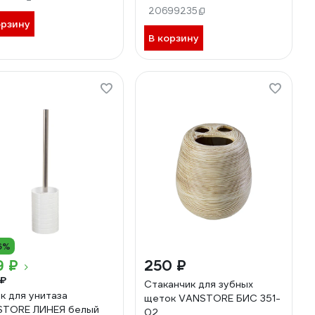
20699235
орзину
В корзину
6%
9 ₽
250 ₽
 ₽
Стаканчик для зубных
к для унитаза
щеток VANSTORE БИС 351-
STORE ЛИНЕЯ белый
02