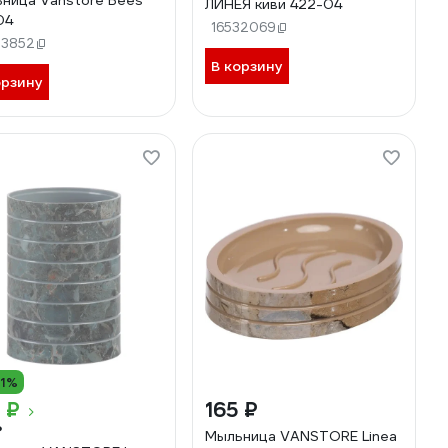
ница Vanstore Bees
ЛИНЕЯ киви 422-04
04
16532069
33852
В корзину
орзину
11%
 ₽
165 ₽
₽
Мыльница VANSTORE Linea