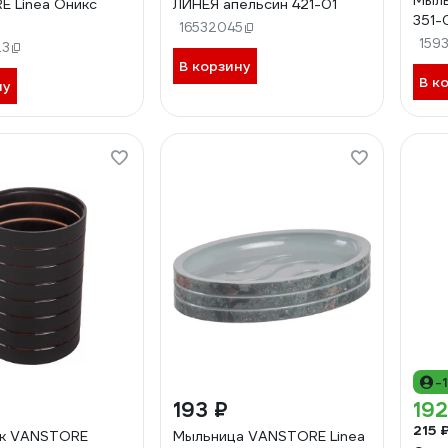
Мыль
 Linea Оникс
ЛИНЕЯ апельсин 421-01
351-
16532045
159
23
В корзину
В к
ну
-
193 ₽
192
215 
ик VANSTORE
Мыльница VANSTORE Linea