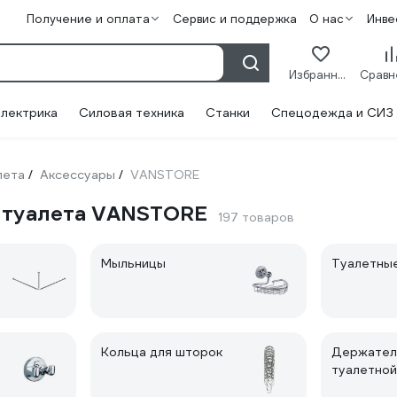
Получение и оплата
Сервис и поддержка
О нас
Инве
Избранное
лектрика
Силовая техника
Станки
Спецодежда и СИЗ
лета
Аксессуары
VANSTORE
/
/
и туалета VANSTORE
197 товаров
Мыльницы
Туалетны
Кольца для шторок
Держател
туалетной