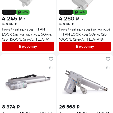
-4%
-3%
-4%
-4%
4 245 ₽
4 260 ₽
4 430 ₽
4 430 ₽
Линейный привод TITAN
Линейный привод (актуатор)
LOCK (актуатор), ход 50мм,
TITAN LOCK ход 50мм, 12В,
12В, 1500N, 5мм/с, TLLA-A18-
1000N, 12мм/с, TLLA-A18-
50-12-1500-5
50-12-1000-12
В корзину
В корзину
8 374 ₽
26 568 ₽