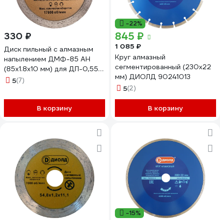
-22%
845 ₽
330 ₽
1 085 ₽
Диск пильный с алмазным
Круг алмазный
напылением ДМФ-85 АН
сегментированный (230x22
(85х1.8х10 мм) для ДП-0,55
мм) ДИОЛД 90241013
ДИОЛД 90063003
5
(7)
5
(2)
В корзину
В корзину
-15%