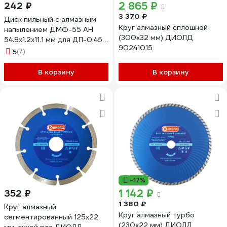
2 865 ₽
242 ₽
3 370 ₽
Диск пильный с алмазным
Круг алмазный сплошной
напылением ДМФ-55 АН
(300x32 мм) ДИОЛД
54.8х1.2х11.1 мм для ДП-0.45
90241015
МФ ДИОЛД 90063006
5
(7)
В корзину
В корзину
-17%
1 142 ₽
352 ₽
1 380 ₽
Круг алмазный
Круг алмазный турбо
сегментированный 125x22
(230x22 мм) ДИОЛД