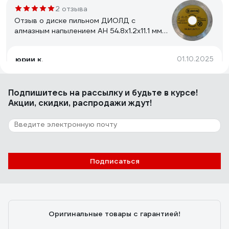
2 отзыва
Отзыв о диске пильном ДИОЛД с
алмазным напылением АН 54.8х1.2х11.1 мм
90063006
юрии к.
01.10.2025
поидет
Подпишитесь
на рассылку
и будьте в курсе!
Акции, скидки, распродажи ждут!
1 отзыв
Отзыв о круге алмазном ДИОЛД
сегментированный 125x22 мм, сухой рез
90241004
Владимир
18.06.2024
Подписаться
Цена вопроса равна качеству
Оригинальные товары с гарантией!