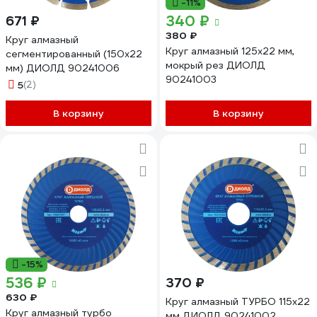
-11%
340 ₽
671 ₽
380 ₽
Круг алмазный
Круг алмазный 125x22 мм,
сегментированный (150x22
мокрый рез ДИОЛД
мм) ДИОЛД 90241006
90241003
5
(2)
В корзину
В корзину
-15%
536 ₽
370 ₽
630 ₽
Круг алмазный ТУРБО 115x22
Круг алмазный турбо
мм ДИОЛД 90241002