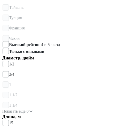
Тайвань
Турция
Франция
Чехия
Высокий рейтинг
4 и 5 звезд
Только с отзывами
Диаметр, дюйм
1/2
3/4
1
1 1/2
1 1/4
Показать еще 8
Длина, м
15