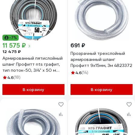
-7%
11 575 ₽
691 ₽
12 475 ₽
Прозрачный трехслойный
Армированный пятислойный
армированный шланг
шланг Профитт nts графит,
Профитт 9х15мм, 3м 4823372
тип поток-50, 3/4" х 50 м
4.6
(14)
2227206
4.6
(18)
В корзину
В корзину