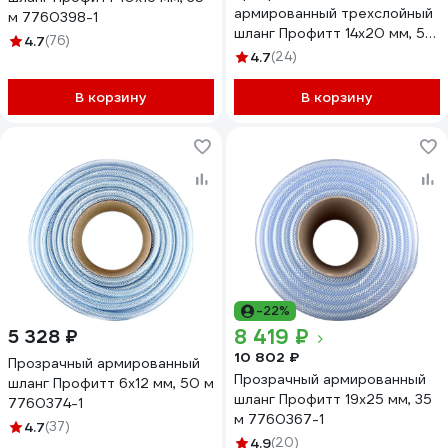
армированный трехслойный
м 7760398-1
шланг Профитт 14x20 мм, 50
4.7
(76)
м 9272913-1
4.7
(24)
В корзину
В корзину
-22%
8 419 ₽
5 328 ₽
10 802 ₽
Прозрачный армированный
Прозрачный армированный
шланг Профитт 6х12 мм, 50 м
шланг Профитт 19х25 мм, 35
7760374-1
м 7760367-1
4.7
(37)
4.9
(20)