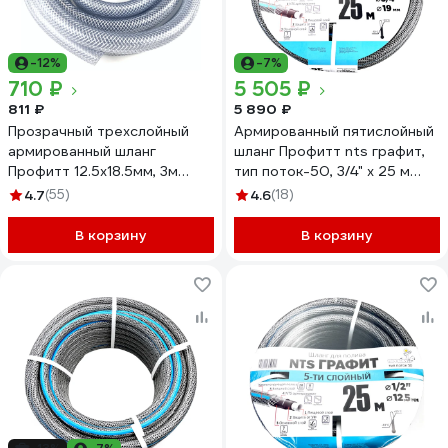
-12%
-7%
710 ₽
5 505 ₽
811 ₽
5 890 ₽
Прозрачный трехслойный
Армированный пятислойный
армированный шланг
шланг Профитт nts графит,
Профитт 12.5х18.5мм, 3м
тип поток-50, 3/4" х 25 м
4823389
2227190
4.7
(55)
4.6
(18)
В корзину
В корзину