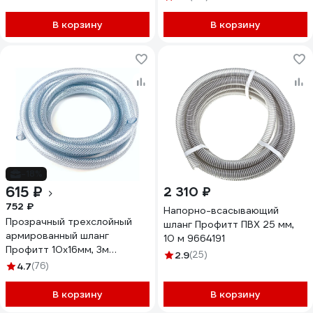
В корзину
В корзину
-18%
615 ₽
2 310 ₽
752 ₽
Напорно-всасывающий
Прозрачный трехслойный
шланг Профитт ПВХ 25 мм,
армированный шланг
10 м 9664191
Профитт 10х16мм, 3м
2.9
(25)
4823624
4.7
(76)
В корзину
В корзину