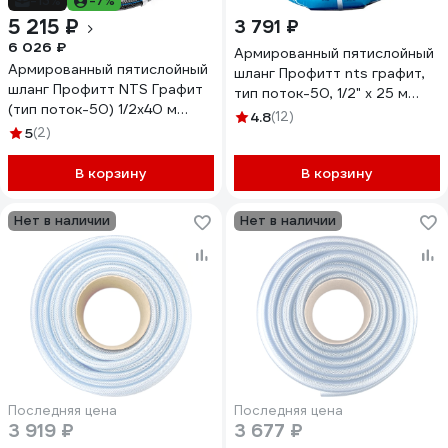
-13%
-7%
5 215 ₽
3 791 ₽
6 026 ₽
Армированный пятислойный
Армированный пятислойный
шланг Профитт nts графит,
шланг Профитт NTS Графит
тип поток-50, 1/2" х 25 м
(тип поток-50) 1/2x40 м
2227169
4.8
(12)
2227183-1
5
(2)
В корзину
В корзину
Нет в наличии
Нет в наличии
Последняя цена
Последняя цена
3 919 ₽
3 677 ₽