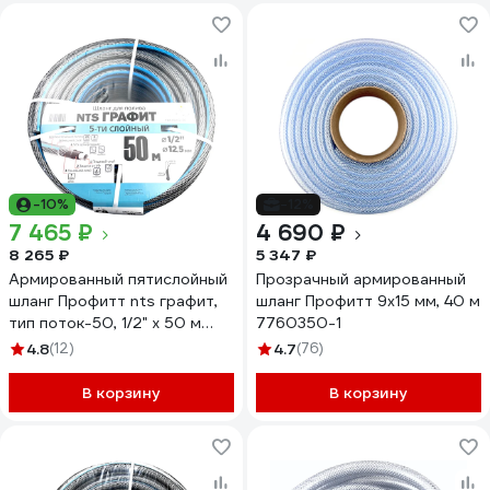
-10%
-12%
7 465 ₽
4 690 ₽
8 265 ₽
5 347 ₽
Армированный пятислойный
Прозрачный армированный
шланг Профитт nts графит,
шланг Профитт 9х15 мм, 40 м
тип поток-50, 1/2" х 50 м
7760350-1
2227176
4.8
(12)
4.7
(76)
В корзину
В корзину