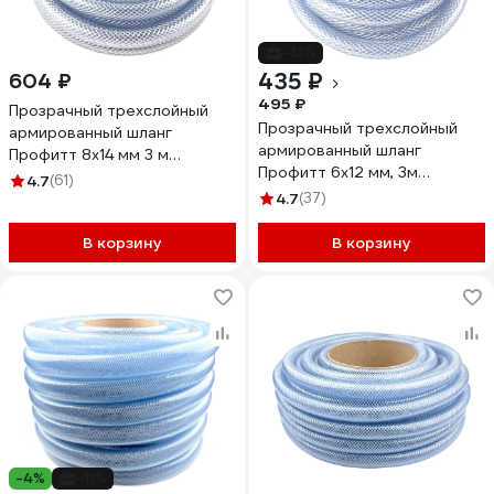
-12%
435 ₽
604 ₽
495 ₽
Прозрачный трехслойный
Прозрачный трехслойный
армированный шланг
армированный шланг
Профитт 8х14 мм 3 м
Профитт 6х12 мм, 3м
4823365
4.7
(61)
4823358
4.7
(37)
В корзину
В корзину
-4%
-11%