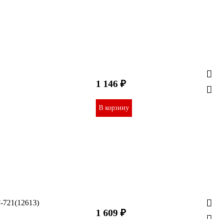
1 146 ₽
В корзину
-721(12613)
1 609 ₽