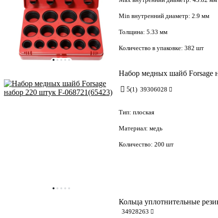
Min внутренний диаметр:
2.9 мм
Толщина:
5.33 мм
Количество в упаковке:
382 шт
Набор медных шайб Forsage н
5
(1)
39306028
Тип:
плоская
Материал:
медь
Количество:
200 шт
Кольца уплотнительные резин
34928263