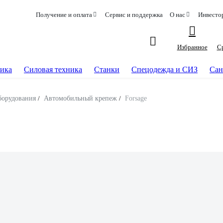
Получение и оплата
Сервис и поддержка
О нас
Инвесто
Избранное
С
ика
Силовая техника
Станки
Спецодежда и СИЗ
Сан
борудования
/
Автомобильный крепеж
/
Forsage