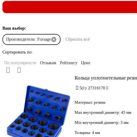
Ваш выбор:
Производители: Forsage
Сбросить всё
Сортировать по:
По популярности
Отзывам
Рейтингу
Цене
Кольца уплотнительные резин
5
(1)
27316170
Материал:
резина
Max внутренний диаметр:
45 мм
Min внутренний диаметр:
3 мм
Толщина:
4 мм