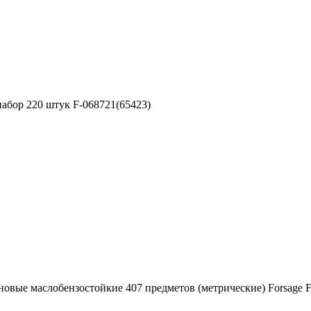
абор 220 штук F-068721(65423)
овые маслобензостойкие 407 предметов (метрические) Forsage F