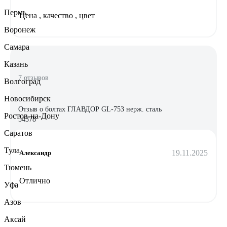
Пермь
Цена , качество , цвет
Воронеж
Самара
Казань
7 отзывов
Волгоград
Новосибирск
Отзыв о болтах ГЛАВДОР GL-753 нерж. сталь
Ростов-на-Дону
54378
Саратов
Тула
19.11.2025
Александр
Тюмень
Отлично
Уфа
Азов
Аксай