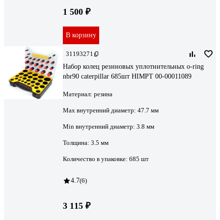
1 500 ₽
В корзину
31193271
Набор колец резиновых уплотнительных o-ring
nbr90 caterpillar 685шт HIMPT 00-00011089
Материал:
резина
Max внутренний диаметр:
47.7 мм
Min внутренний диаметр:
3.8 мм
Толщина:
3.5 мм
Количество в упаковке:
685 шт
4.7
(6)
3 115 ₽