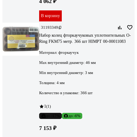
4 062 ₽
В корзину
31193349
Набор колец фторкаучуковых уплотнительных O-
Ring FKM75 метр. 366 шт HIMPT 00-00011083
Материал:
фторкаучук
Max внутренний диаметр:
46 мм
Min внутренний диаметр:
3 мм
Толщина:
4 мм
Количество в упаковке:
366 шт
1
(1)
до -17%
до -6%
7 153 ₽