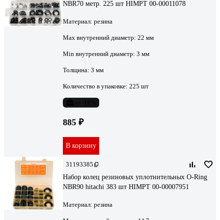
NBR70 метр. 225 шт HIMPT 00-00011078
Материал:
резина
Max внутренний диаметр:
22 мм
Min внутренний диаметр:
3 мм
Толщина:
3 мм
Количество в упаковке:
225 шт
до -16%
885 ₽
В корзину
31193385
Набор колец резиновых уплотнительных O-Ring
NBR90 hitachi 383 шт HIMPT 00-00007951
Материал:
резина