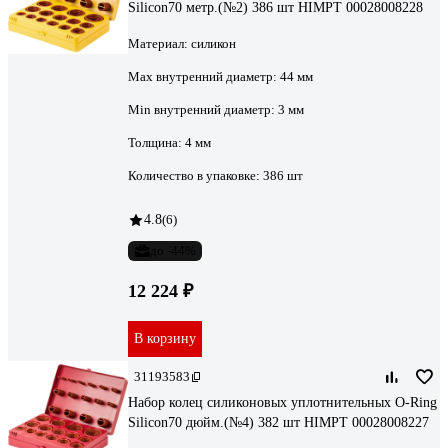
Silicon70 метр.(№2) 386 шт HIMPT 00028008228
Материал:
силикон
Max внутренний диаметр:
44 мм
Min внутренний диаметр:
3 мм
Толщина:
4 мм
Количество в упаковке:
386 шт
4.8
(6)
до -44%
12 224 ₽
В корзину
31193583
Набор колец силиконовых уплотнительных O-Ring
Silicon70 дюйм.(№4) 382 шт HIMPT 00028008227