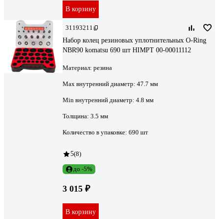
В корзину
31193211
Набор колец резиновых уплотнительных O-Ring
NBR90 komatsu 690 шт HIMPT 00-00011112
Материал:
резина
Max внутренний диаметр:
47.7 мм
Min внутренний диаметр:
4.8 мм
Толщина:
3.5 мм
Количество в упаковке:
690 шт
5
(8)
до -5%
3 015 ₽
В корзину