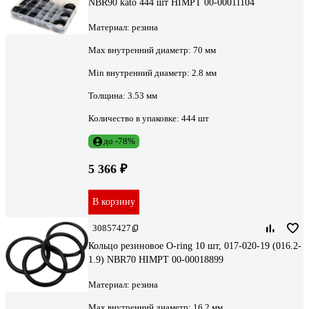
NBR90 kato 444 шт HIMPT 00-00011104
Материал:
резина
Max внутренний диаметр:
70 мм
Min внутренний диаметр:
2.8 мм
Толщина:
3.53 мм
Количество в упаковке:
444 шт
до -78%
5 366 ₽
В корзину
30857427
Кольцо резиновое O-ring 10 шт, 017-020-19 (016.2-
1.9) NBR70 HIMPT 00-00018899
Материал:
резина
Max внутренний диаметр:
16.2 мм