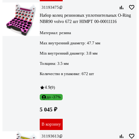
31193475
Набор колец резиновых уплотнительных O-Ring
NBR90 volvo 672 шт HIMPT 00-00011116
Материал:
резина
Max внутренний диаметр:
47.7 мм
Min внутренний диаметр:
3.8 мм
Толщина:
3.5 мм
Количество в упаковке:
672 шт
4.9
(9)
до -37%
5 045 ₽
В корзину
31193613