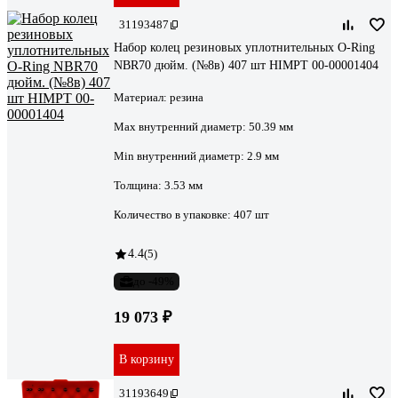
31193487
Набор колец резиновых уплотнительных O-Ring
NBR70 дюйм. (№8в) 407 шт HIMPT 00-00001404
Материал:
резина
Max внутренний диаметр:
50.39 мм
Min внутренний диаметр:
2.9 мм
Толщина:
3.53 мм
Количество в упаковке:
407 шт
4.4
(5)
до -49%
19 073 ₽
В корзину
31193649