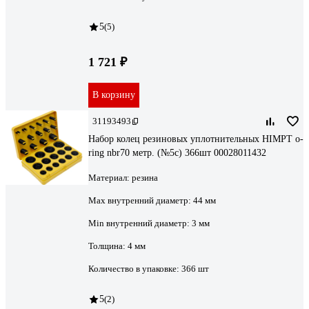
5
(5)
1 721 ₽
В корзину
31193493
Набор колец резиновых уплотнительных HIMPT o-
ring nbr70 метр. (№5с) 366шт 00028011432
Материал:
резина
Max внутренний диаметр:
44 мм
Min внутренний диаметр:
3 мм
Толщина:
4 мм
Количество в упаковке:
366 шт
5
(2)