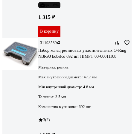
до -16%
1 315 ₽
В корзину
31193589
Набор колец резиновых уплотнительных O-Ring
NBR90 kobelco 692 шт HIMPT 00-00011108
Материал:
резина
Max внутренний диаметр:
47.7 мм
Min внутренний диаметр:
4.8 мм
Толщина:
3.5 мм
Количество в упаковке:
692 шт
3
(2)