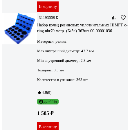
В корзину
31193559
Набор колец резиновых уплотнительных HIMPT o-
ring nbr70 метр. (№5в) 363шт 00-00001036
Материал:
резина
Max внутренний диаметр:
47.7 мм
Min внутренний диаметр:
2.8 мм
Толщина:
3.5 мм
Количество в упаковке:
363 шт
4.8
(9)
до -44%
1 585 ₽
В корзину