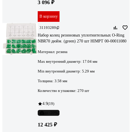
3 096 ₽
В корзину
31193289
Набор колец резиновых уплотнительных O-Ring
NBR70 дюйм. (green) 270 шт HIMPT 00-00011080
Материал:
резина
Max внутренний диаметр:
17.04 мм
Min внутренний диаметр:
5.29 мм
Толщина:
3.58 мм
Количество в упаковке:
270 шт
4.9
(19)
до -20%
12 425 ₽