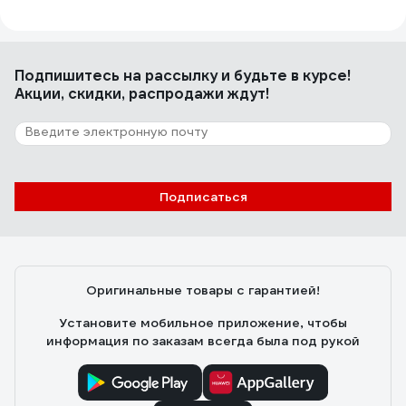
Отзыв о Механический воздушный насос
Качок Н30
Подпишитесь
Михаил.
на рассылку
и будьте в курсе!
27.03.2018
Акции, скидки, распродажи ждут!
Классика жанра, ни чего лишнего, два прихлопа - два
притопа и готово.
Подписаться
Оригинальные товары с гарантией!
Установите мобильное приложение, чтобы
информация по заказам всегда была под рукой