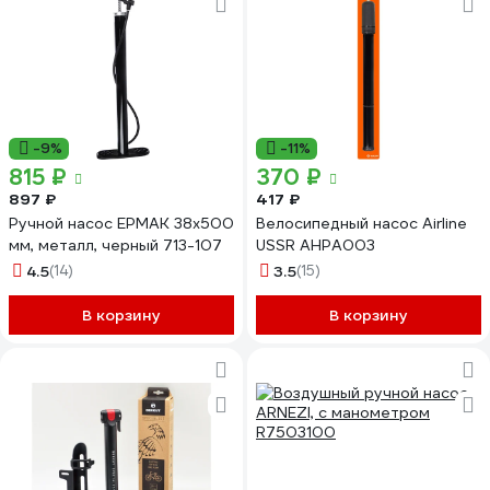
-9%
-11%
815 ₽
370 ₽
897 ₽
417 ₽
Ручной насос ЕРМАК 38x500
Велосипедный насос Airline
мм, металл, черный 713-107
USSR AHPA003
4.5
(14)
3.5
(15)
В корзину
В корзину