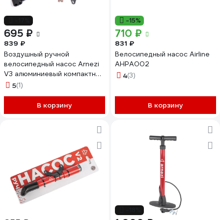
-17%
-15%
695 ₽
710 ₽
839 ₽
831 ₽
Воздушный ручной
Велосипедный насос Airline
велосипедный насос Arnezi
AHPA002
V3 алюминиевый компактный
4
(3)
корпус R7503133
5
(1)
В корзину
В корзину
-18%