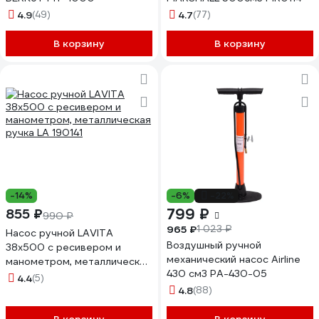
4.9
(49)
4.7
(77)
В корзину
В корзину
-14%
-6%
-22%
799 ₽
855 ₽
990 ₽
965 ₽
1 023 ₽
Насос ручной LAVITA
Воздушный ручной
38x500 с ресивером и
механический насос Airline
манометром, металлическая
430 см3 PA-430-05
ручка LA 190141
4.4
(5)
4.8
(88)