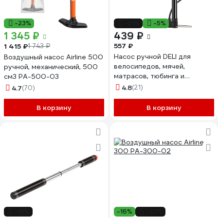
-23%
-21%
-5%
1 345 ₽
439 ₽
557 ₽
1 415 ₽
1 743 ₽
Насос ручной DELI для
Воздушный насос Airline 500
велосипедов, мячей,
ручной, механический, 500
матрасов, тюбинга и
см3 PA-500-03
ватрушек DL880006 (8 атм/
4.8
(21)
4.7
(70)
116 PSI) 168610
В корзину
В корзину
-15%
-16%
-22%