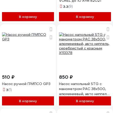
VOREL до 10 Атм 82021
3.3
(9)
В корзину
В корзину
510 ₽
850 ₽
Насос ручной ГРИПСО GP3
Насос напольный STG с
манометром PAC 38x500,
3
(1)
алюминиевый, авто ниппель,
серебристый с красным
В корзину
В корзину
Х113378