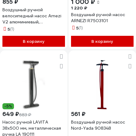
1 000 ₽
855 ₽
1 220 ₽
Воздушный ручной
Воздушный ручной насос
велосипедный насос Arnezi
ARNEZI R7503101
V2 алюминиевый,
компактный корпус
5
(1)
5
(1)
R7503132
В корзину
В корзину
-5%
649 ₽
561 ₽
683 ₽
Насос ручной LAVITA
Воздушный ручной насос
38x500 мм, металлическая
Nord-Yada 908348
ручка LA 190111