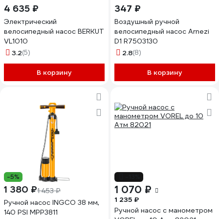
4 635 ₽
347 ₽
Электрический
Воздушный ручной
велосипедный насос BERKUT
велосипедный насос Arnezi
VL1010
D1 R7503130
3.2
(5)
2.8
(8)
В корзину
В корзину
-5%
-13%
1 070 ₽
1 380 ₽
1 453 ₽
1 235 ₽
Ручной насос INGCO 38 мм,
Ручной насос с манометром
140 PSI MPP3811