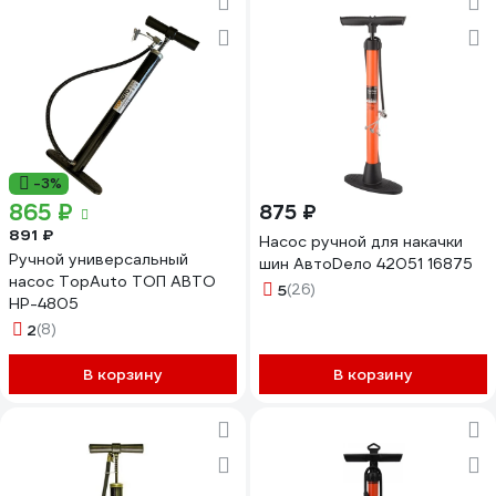
-3%
865 ₽
875 ₽
891 ₽
Насос ручной для накачки
Ручной универсальный
шин АвтоDело 42051 16875
насос TopAuto ТОП АВТО
5
(26)
НР-4805
2
(8)
В корзину
В корзину