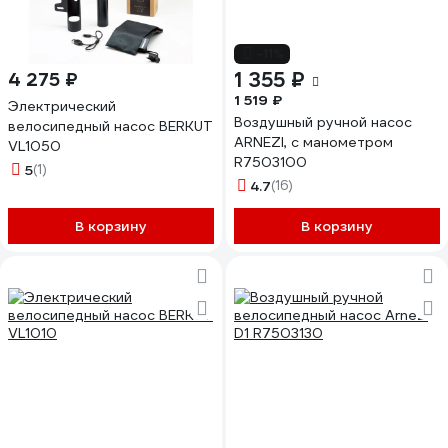
-11%
1 355 ₽
4 275 ₽
1 519 ₽
Электрический
Воздушный ручной насос
велосипедный насос BERKUT
ARNEZI, с манометром
VL1050
R7503100
5
(1)
4.7
(16)
В корзину
В корзину