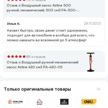
Отзыв о Воздушный насос Airline 500
ручной, механический, 500 см3 PA-500-
03
Илья К.
28.11.2023
Качает быстро, своих денег стоит однозначно,
подходит для автомобиля и вообще для всего, что
можно накачать во вселенной до 5 атмосфер!
88 отзывов
Отзыв о Воздушный ручной механический
насос Airline 430 см3 PA-430-05
Николай
12.04.2021
Есть
Только оригинальные товары
22 отзыва