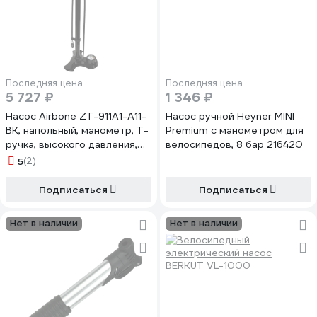
Последняя цена
Последняя цена
5 727 ₽
1 346 ₽
Насос Airbone ZT-911A1-A11-
Насос ручной Heyner MINI
BK, напольный, манометр, Т-
Premium с манометром для
ручка, высокого давления,
велосипедов, 8 бар 216420
авто/вело, черный HQ-
5
(2)
0004694
Подписаться
Подписаться
Нет в наличии
Нет в наличии