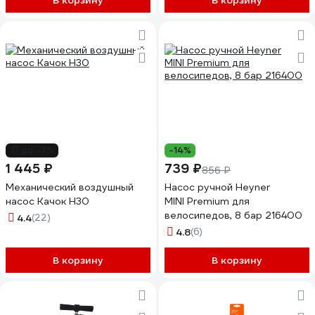
В корзину
В корзину
до -7%
-14%
1 445 ₽
739 ₽
856 ₽
Механический воздушный
Насос ручной Heyner
насос Качок Н30
MINI Premium для
велосипедов, 8 бар 216400
4.4
(22)
4.8
(6)
В корзину
В корзину