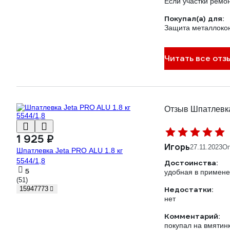
Если участки ремо
Покупал(а) для:
Защита металлокон
Читать все отз
Отзыв Шпатлевка 
1 925 ₽
Игорь
27.11.2023
Оп
Шпатлевка Jeta PRO ALU 1.8 кг
5544/1,8
Достоинства:
5
удобная в примен
(51)
Недостатки:
15947773
нет
Комментарий:
покупал на вмятин