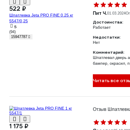
522 ₽
Пит Ч.
01.03.2024
Оп
Шпатлевка Jeta PRO FINE 0.25 кг
5547/0,25
Достоинства:
5
Работает
(94)
Недостатки:
15947787
Нет
Комментарий:
Шпатлевал дверь ав
бампер, окрасил, п
Читать все отз
Отзыв Шпатлевка
1 175 ₽