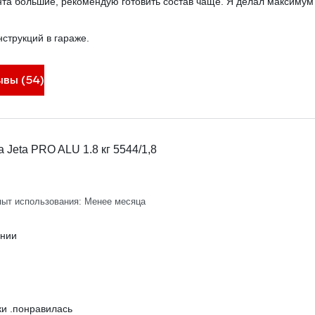
нта большие, рекомендую готовить состав чаще. Я делал максимум 
струкций в гараже.
ывы (54)
Jeta PRO ALU 1.8 кг 5544/1,8
ыт использования: Менее месяца
ении
ки .понравилась