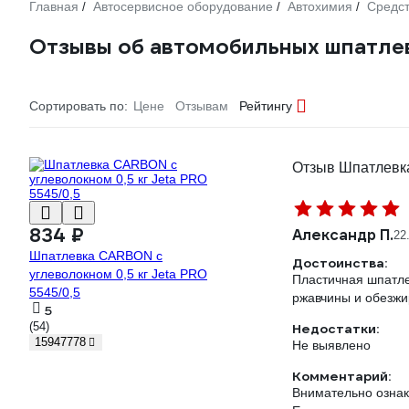
Главная
Автосервисное оборудование
Автохимия
Средст
/
/
/
Отзывы об автомобильных шпатле
Сортировать по:
Цене
Отзывам
Рейтингу
Отзыв Шпатлевка
834 ₽
Александр П.
22
Шпатлевка CARBON с
Достоинства:
углеволокном 0,5 кг Jeta PRO
Пластичная шпатле
5545/0,5
ржавчины и обезжи
5
(54)
Недостатки:
15947778
Не выявлено
Комментарий:
Внимательно ознак