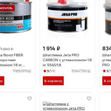
₽
1 914 ₽
83
1 950 ₽
а Novol FIBER
Шпатлевка Jeta PRO
Шпат
коротким
CARBON с углеволокном 1.8
угле
окном 1.8 кг
кг 5545/1,8
PRO 
5
(54)
5
(
17883919
15947780
ну
В корзину
В к