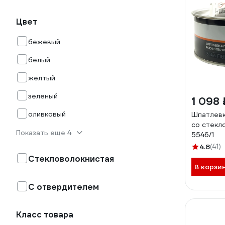
Цвет
бежевый
белый
желтый
зеленый
1 098 
оливковый
Шпатлевк
со стекло
Показать еще 4
5546/1
4.8
(41)
Стекловолокнистая
В корзи
С отвердителем
Класс товара