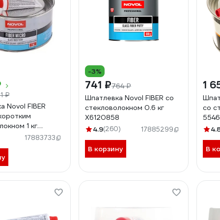
-3%
₽
741 ₽
1 6
764 ₽
51 ₽
Шпатлевка Novol FIBER со
Шпат
а Novol FIBER
стекловолокном 0.6 кг
со с
коротким
X6120858
5546
локном 1 кг
4.9
(260)
4.
17885299
17883733
В корзину
В к
ну