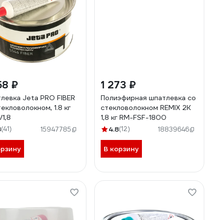
58 ₽
1 273 ₽
левка Jeta PRO FIBER
Полиэфирная шпатлевка со
текловолокном, 1.8 кг
стекловолокном REMIX 2К
/1,8
1,8 кг RM-FSF-1800
8
(41)
4.8
(12)
15947785
18839646
орзину
В корзину