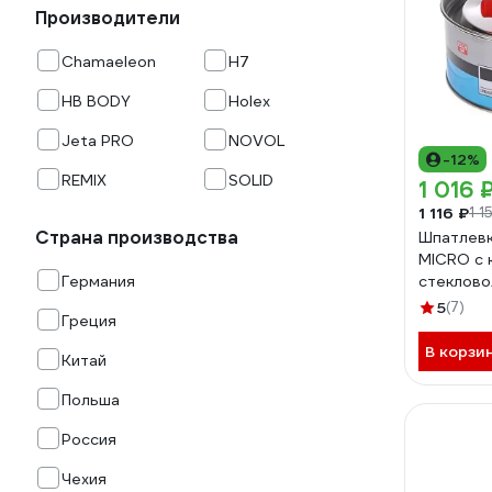
Производители
Chamaeleon
H7
HB BODY
Holex
Jeta PRO
NOVOL
-12%
REMIX
SOLID
1 016 
1 116 ₽
1 1
Страна производства
Шпатлевк
MICRO с 
Германия
стеклово
X6126448
5
(7)
Греция
В корзи
Китай
Польша
Россия
Чехия