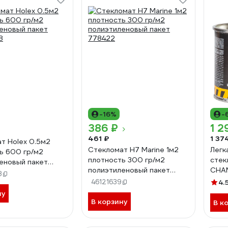
-16%
-
386 ₽
1 2
461 ₽
1 37
т Holex 0.5м2
Стекломат H7 Marine 1м2
Легк
ь 600 гр/м2
плотность 300 гр/м2
стек
еновый пакет
полиэтиленовый пакет
CHAM
8
3
778422
вкл.
46121639
4.
1533
ну
В корзину
В к