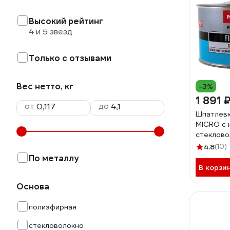
Высокий рейтинг
4 и 5 звезд
Только с отзывами
Вес нетто, кг
-3%
1 891 
от
до
Шпатлевк
MICRO с 
стекловол
X6125838
4.8
(10)
По металлу
В корзи
Основа
полиэфирная
стекловолокно