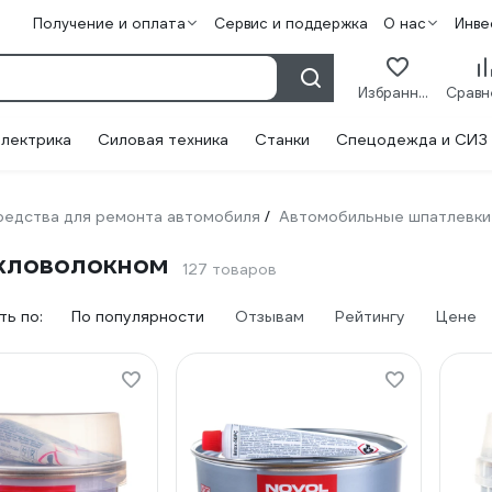
Получение и оплата
Сервис и поддержка
О нас
Инве
Избранное
лектрика
Силовая техника
Станки
Спецодежда и СИЗ
редства для ремонта автомобиля
Автомобильные шпатлевки
/
екловолокном
127 товаров
ь по:
По популярности
Отзывам
Рейтингу
Цене