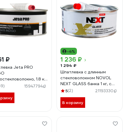
-4%
61 ₽
1 236 ₽
1 294 ₽
левка Jeta PRO
Шпатлевка с длинным
GO
стекловолокном NOVOL
остекловолокно, 1.8 кг
NEXT GLASS банка 1 кг, с
0/1,8
59)
15947794
отвердителем 90912
5
(2)
21193330
орзину
В корзину