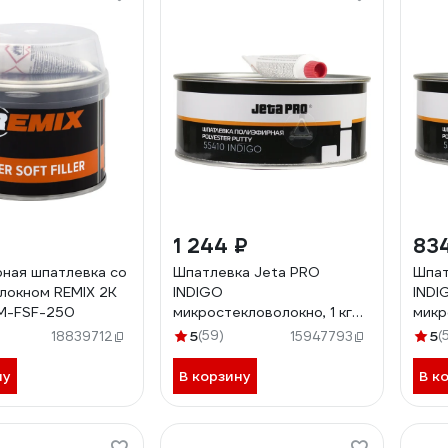
1 244 ₽
83
ная шпатлевка со
Шпатлевка Jeta PRO
Шпат
локном REMIX 2К
INDIGO
INDI
RM-FSF-250
микростекловолокно, 1 кг
микр
55410/1
5541
5
(59)
5
(
18839712
15947793
ну
В корзину
В к