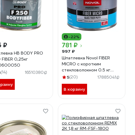
-22%
5 ₽
781 ₽
997 ₽
левка HB BODY PRO
Шпатлевка Novol FIBER
 FIBER 0,25кг
MICRO с коротким
0600050
стекловолокном 0.5 кг
6
(14)
16510380
X6125433
5
(20)
17885041
орзину
В корзину