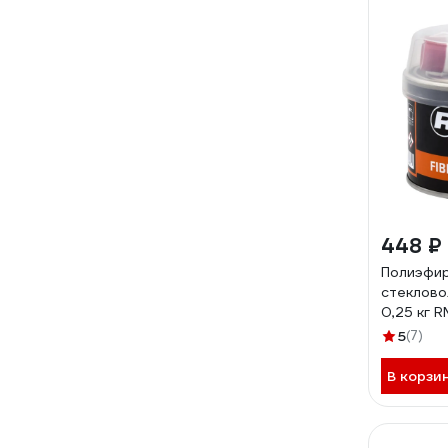
448 ₽
Полиэфир
стеклово
0,25 кг 
5
(7)
В корзи