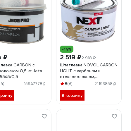
-14%
4 ₽
2 519 ₽
2 918 ₽
левка CARBON с
Шпатлевка NOVOL CARBON
волокном 0,5 кг Jeta
LIGHT с карбоном и
5545/0,5
стекловолокном,
облегченная, банка 1 л, с
54)
5
(9)
15947778
21193858
отвердителем 90952
орзину
В корзину