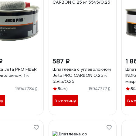
₽
587 ₽
1 8
а Jeta PRO FIBER
Шпатлевка с углеволокном
Шпат
волокном, 1 кг
Jeta PRO CARBON 0.25 кг
INDI
5545/0,25
микр
5541
5
(54)
5
(
15947784
15947777
ну
В корзину
В к