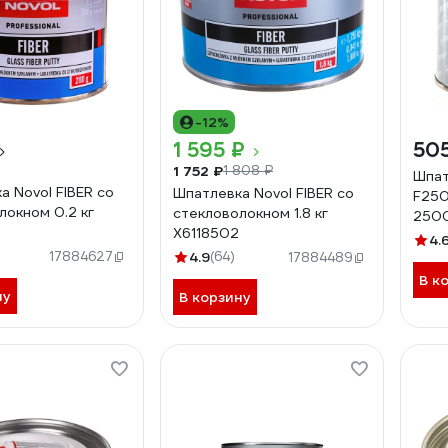
-12%
1 595 ₽
50
1 752 ₽
1 808 ₽
Шпат
а Novol FIBER со
Шпатлевка Novol FIBER со
F250
локном 0.2 кг
стекловолокном 1.8 кг
250
X6118502
4.
17884627
4.9
(64)
17884489
В к
ну
В корзину