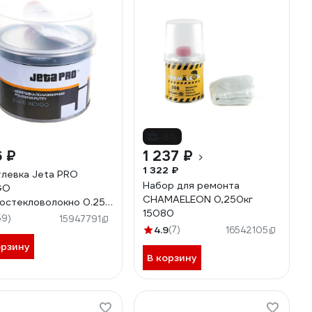
-6%
 ₽
1 237 ₽
1 322 ₽
левка Jeta PRO
Набор для ремонта
GO
CHAMAELEON 0,250кг
остекловолокно 0.25
15080
5410/0,25
59)
15947791
4.9
(7)
16542105
орзину
В корзину