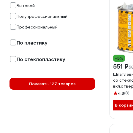
Бытовой
Полупрофессиональный
Профессиональный
По пластику
-5%
По стеклопластику
551 ₽
5
Шпатлев
со стекл
Показать 127 товаров
вкл.отве
15032
4.8
(8)
В корзи