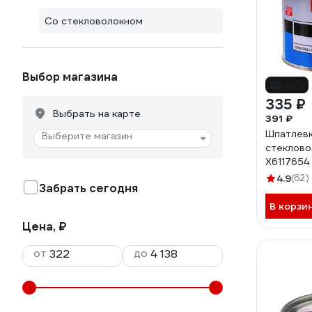
Со стекловолокном
Выбор магазина
-14%
335 ₽
Выбрать на карте
391 ₽
Шпатлевк
Выберите магазин
стеклово
X6117654
4.9
(62)
Забрать сегодня
В корзи
Цена, ₽
от
до