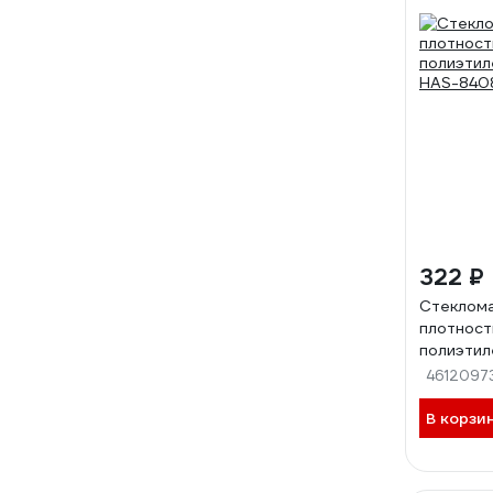
322 ₽
Стеклома
плотност
полиэтил
HAS-840
4612097
В корзи