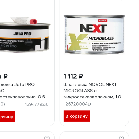
4 ₽
1 112 ₽
левка Jeta PRO
Шпатлевка NOVOL NEXT
GO
MICROGLASS с
остекловолокно, 0.5 кг
микростекловолокном, 1.0
0/0,5
кг X976572998 90916
59)
26728004
15947792
В корзину
орзину