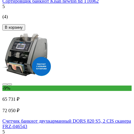
Сортировщик банкнот Kisan newton hd Т16962
5
(4)
В корзину
-9%
65 731 ₽
72 050 ₽
Счетчик банкнот двухкарманный DORS 820 S5, 2 CIS сканера
FRZ-046543
5