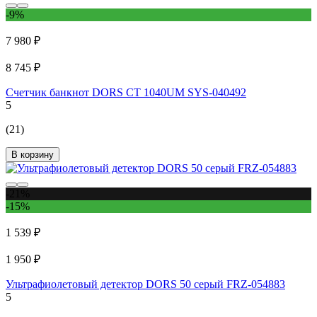
-9%
7 980 ₽
8 745 ₽
Счетчик банкнот DORS CT 1040UM SYS-040492
5
(21)
В корзину
-21%
-15%
1 539 ₽
1 950 ₽
Ультрафиолетовый детектор DORS 50 серый FRZ-054883
5