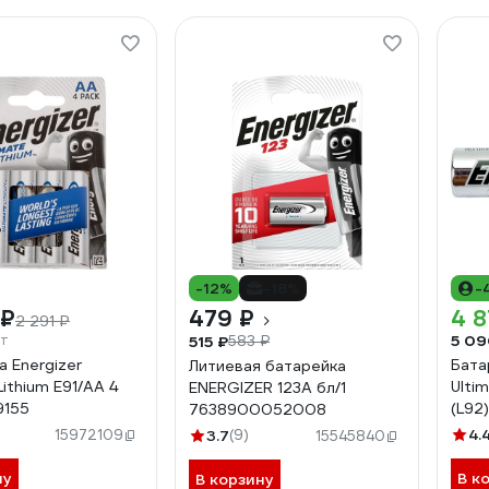
-12%
-18%
-
 ₽
479 ₽
4 8
2 291 ₽
шт
5 09
515 ₽
583 ₽
а Energizer
Бата
Литиевая батарейка
Lithium E91/AA 4
Ulti
ENERGIZER 123A бл/1
9155
(L92
7638900052008
763
4.
15972109
3.7
(9)
15545840
ну
В к
В корзину