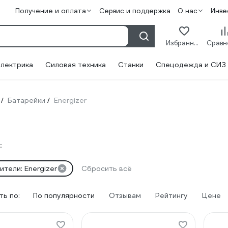
Получение и оплата
Сервис и поддержка
О нас
Инве
Избранное
лектрика
Силовая техника
Станки
Спецодежда и СИЗ
Батарейки
Energizer
/
/
:
тели: Energizer
Сбросить всё
ь по:
По популярности
Отзывам
Рейтингу
Цене