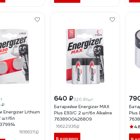
640 ₽
79
320 ₽/шт
 ₽
Батарейки Energizer MAX
Бата
 Energizer Lithium
Plus E93/C 2 шт/бл Alkaline
Plus 
 шт/бл
7638900426809
763
379914
16622936
4.
)
16166311
В корзину
В к