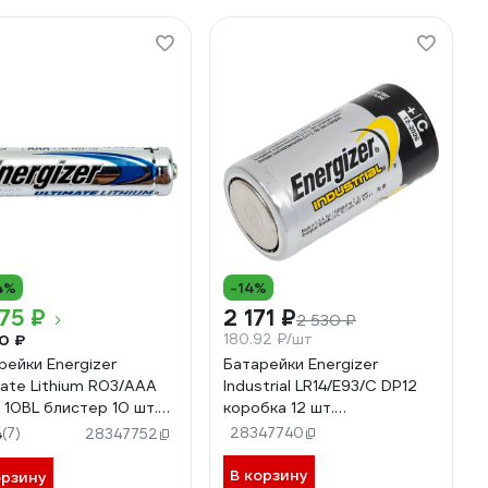
4%
-14%
75 ₽
2 171 ₽
2 530 ₽
0 ₽
180.92 ₽/шт
рейки Energizer
Батарейки Energizer
mate Lithium R03/AAA
Industrial LR14/E93/C DP12
) 10BL блистер 10 шт.
коробка 12 шт.
8900343533
7638900361070
4
(7)
28347740
28347752
В корзину
орзину