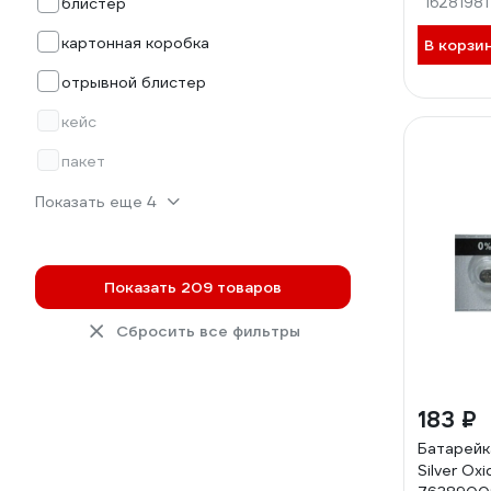
блистер
16281981
картонная коробка
В корзи
отрывной блистер
кейс
пакет
Показать еще 4
Показать 209 товаров
Сбросить все фильтры
183 ₽
Батарейка
Silver Ox