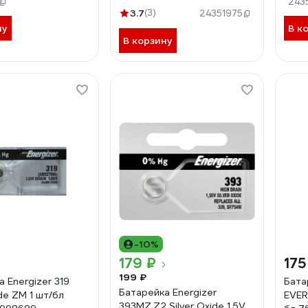
243
3.7
(3)
24351975
ну
В к
В корзину
-10%
179 ₽
175
199 ₽
 Energizer 319
Бата
Батарейка Energizer
ide ZM 1 шт/бл
EVER
393MZ.Z2 Silver Oxide 1,5V