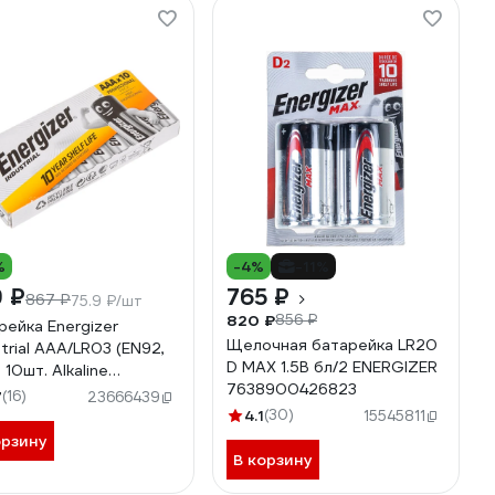
%
-4%
-11%
 ₽
765 ₽
867 ₽
75.9 ₽/шт
820 ₽
856 ₽
рейка Energizer
Щелочная батарейка LR20
strial AAA/LR03 (EN92,
D MAX 1.5В бл/2 ENERGIZER
10шт. Alkaline
7638900426823
8900361063
7
(16)
23666439
4.1
(30)
15545811
орзину
В корзину