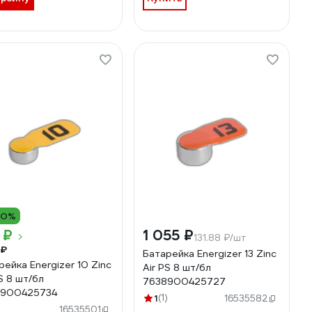
10%
 ₽
1 055 ₽
131.88 ₽/шт
 ₽
Батарейка Energizer 13 Zinc
рейка Energizer 10 Zinc
Air PS 8 шт/бл
S 8 шт/бл
7638900425727
8900425734
1
(1)
16535582
)
16535501