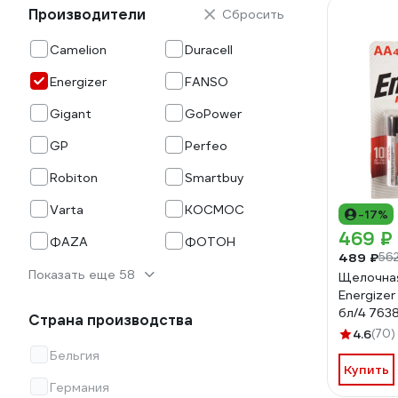
Производители
Сбросить
Camelion
Duracell
Energizer
FANSO
Gigant
GoPower
GP
Perfeo
Robiton
Smartbuy
Varta
КОСМОС
-17%
469 ₽
ФАZА
ФОТОН
489 ₽
56
Показать еще 58
Щелочна
Energizer
бл/4 76
Страна производства
4.6
(70)
Бельгия
Купить
Германия