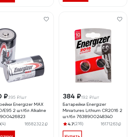
0 ₽
384 ₽
395 ₽/шт
192 ₽/шт
рейки Energizer MAX
Батарейки Energizer
D/E95 2 шт/бл Alkaline
Miniatures Lithium CR2016 2
8900426823
шт/бл 7638900248340
8
(4)
4.7
(216)
16582322
16171263
орзину
Купить