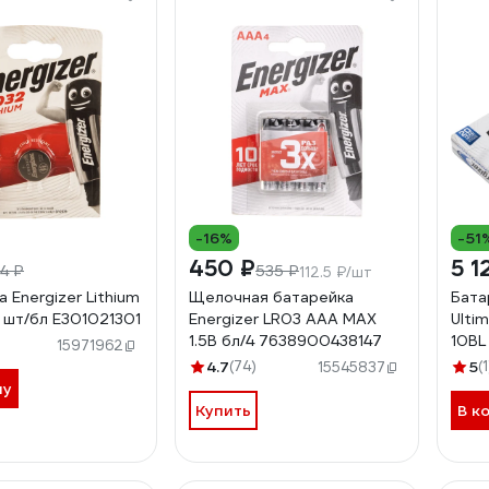
-16%
-51
450 ₽
5 1
84 ₽
535 ₽
112.5 ₽/шт
 Energizer Lithium
Щелочная батарейка
Бата
 шт/бл E301021301
Energizer LR03 AAA MAX
Ultim
1.5В бл/4 7638900438147
10BL
)
15971962
763
4.7
(74)
5
(1
15545837
ну
Купить
В к