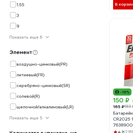
В корзи
1.55
3
9
Показать еще 6
Элемент
воздушно-цинковый(PR)
литиевый(FR)
серебряно-цинковый(SR)
-18%
солевой(R)
150 ₽
165 ₽
183 
щелочной/алкалиновый(LR)
Батарейки
Показать еще 5
CR2025 1
7638900
4.7
(216