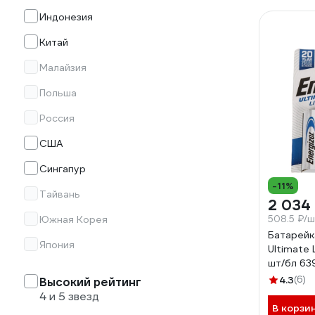
Индонезия
Китай
Малайзия
Польша
Россия
США
Сингапур
-11%
Тайвань
2 034
Южная Корея
508.5 ₽/
Батарейк
Япония
Ultimate 
шт/бл 63
4.3
(6)
Высокий рейтинг
4 и 5 звезд
В корзи