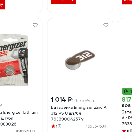
ну
-
1 014 ₽
817
126.75 ₽/шт
908
₽
Батарейка Energizer Zinc Air
Бата
 Energizer Lithium
312 PS 8 шт/бл
Air P
 шт/бл
7638900425741
763
083026
1
(1)
16535463
1
(1
)
16166283