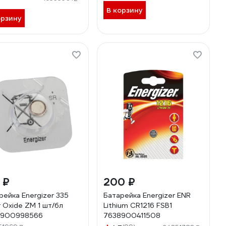
В корзину
орзину
 ₽
200 ₽
рейка Energizer 335
Батарейка Energizer ENR
r Oxide ZM 1 шт/бл
Lithium CR1216 FSB1
8900998566
7638900411508