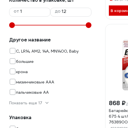
Количество в упаковке, шт
от
до
В корзи
Другое название
C, LR14, AM2, 14A, MN1400, Baby
большие
крона
мизинчиковые AAA
пальчиковые AA
868 ₽
Показать еще 17
2
Батарейка
675 4 шт
Упаковка
7638900