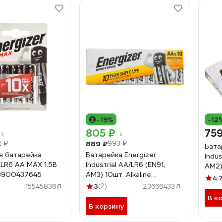
-19%
-12
805 ₽
759
889 ₽
2 ₽
993 ₽
Бата
я батарейка
Батарейка Energizer
Indu
 LR6 AA MAX 1.5В
Industrial AA/LR6 (EN91,
AM2) 
38900437645
AM3) 10шт. Alkaline
763
4.
7638900361056
3
(2)
15545836
23666433
В к
В корзину