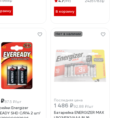
51969
4.7
(99)
24351783
орзину
В корзину
Нет в наличии
 ₽
Последняя цена
87.5 ₽/шт
1 486 ₽
92.88 ₽/шт
рейки Energizer
Батарейка ENERGIZER MAX
EADY SHD C/R14 2 шт/
LR03/E92/AAA BL16