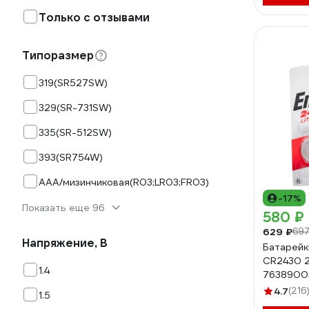
Только с отзывами
Типоразмер
319(SR527SW)
329(SR-731SW)
335(SR-512SW)
393(SR754W)
AAA/мизинчиковая(R03;LR03;FR03)
-17%
Показать еще 96
580 ₽
629 ₽
697
Напряжение, В
Батарейки
CR2430 2
1.4
7638900
4.7
(216
1.5