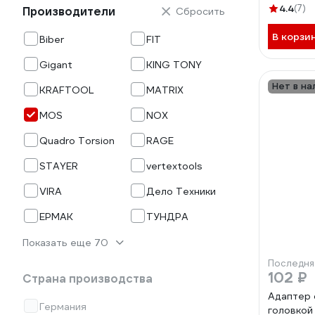
4.4
(7)
Производители
Сбросить
В корзи
Biber
FIT
Gigant
KING TONY
Нет в на
KRAFTOOL
MATRIX
MOS
NOX
Quadro Torsion
RAGE
STAYER
vertextools
VIRA
Дело Техники
ЕРМАК
ТУНДРА
Показать еще 70
Последня
102 ₽
Страна производства
Адаптер 
Германия
головкой