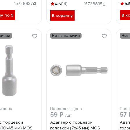
4.
15728837
4.6
(19)
15728835
ну по 5
В к
В корзину
личии
Нет в наличии
Нет
я цена
Последняя цена
Посл
59 ₽
57
/шт
с торцевой
Адаптер с торцевой
Адап
 (10x45 мм) MOS
головкой (7x45 мм) MOS
голо