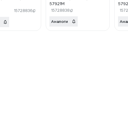
57921М
579
15728838
157
15728836
Аналоги
Ана