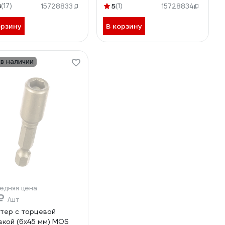
8
(17)
5
(1)
15728833
15728834
орзину
В корзину
 в наличии
едняя цена
 ₽
/шт
тер с торцевой
вкой (6x45 мм) MOS