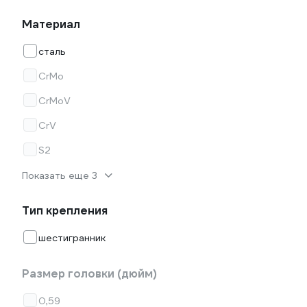
Материал
сталь
CrMo
CrMoV
CrV
S2
Показать еще 3
Тип крепления
шестигранник
Размер головки (дюйм)
0,59