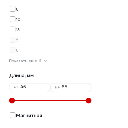
8
10
13
5
6
Показать еще 11
Длина, мм
от
до
Магнитная