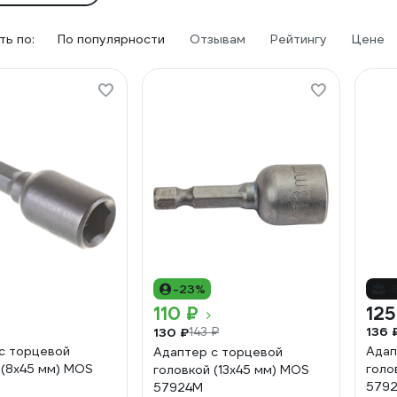
ь по:
По популярности
Отзывам
Рейтингу
Цене
-23%
-
110 ₽
125
136 
130 ₽
143 ₽
с торцевой
Адап
Адаптер с торцевой
 (8x45 мм) MOS
голо
головкой (13x45 мм) MOS
579
57924М