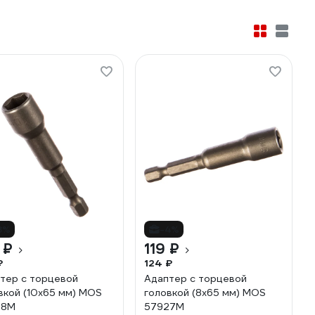
8%
-4%
 ₽
119 ₽
₽
124 ₽
тер с торцевой
Адаптер с торцевой
вкой (10x65 мм) MOS
головкой (8x65 мм) MOS
28М
57927М