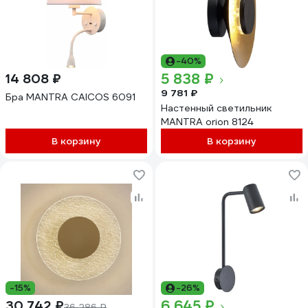
-40%
5 838 ₽
14 808 ₽
9 781 ₽
Бра MANTRA CAICOS 6091
Настенный светильник
MANTRA orion 8124
В корзину
В корзину
-15%
-26%
6 645 ₽
30 742 ₽
36 286 ₽