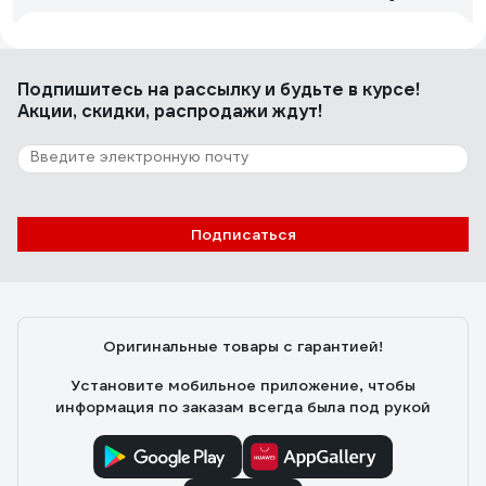
Николай Сушкин
21.06.2025
Не совсем золотой цвет, больше на бронзу похоже
Подпишитесь
на рассылку
и будьте в курсе!
Акции, скидки, распродажи ждут!
10 отзывов
Отзыв о Настенный светильник MANTRA
EGEO 8911
Подписаться
Пользователь
18.02.2026
Повесили неделю назад на улицу, освещает площадку
у дома замечательно!
Оригинальные товары с гарантией!
Установите мобильное приложение, чтобы
информация по заказам всегда была под рукой