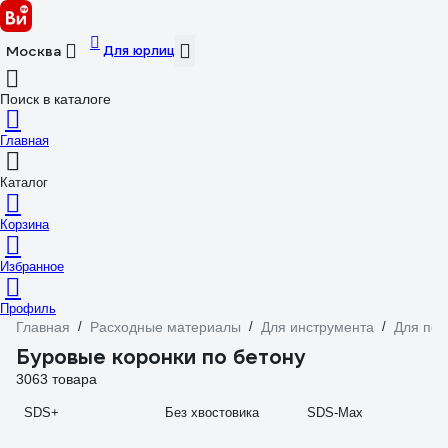
Для юрлиц
Москва
Поиск в каталоге
Главная
Каталог
Корзина
Избранное
Профиль
Главная
/
Расходные материалы
/
Для инструмента
/
Для пер
Буровые коронки по бетону
3063 товара
SDS+
Без хвостовика
SDS-Max