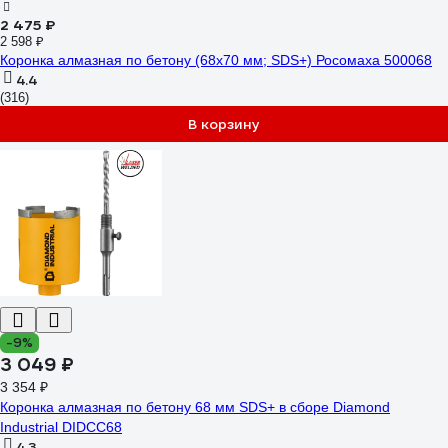
2 475 ₽
2 598 ₽
Коронка алмазная по бетону (68х70 мм; SDS+) Росомаха 500068
4.4
(316)
В корзину
-9%
3 049 ₽
3 354 ₽
Коронка алмазная по бетону 68 мм SDS+ в сборе Diamond
Industrial DIDCC68
4.3