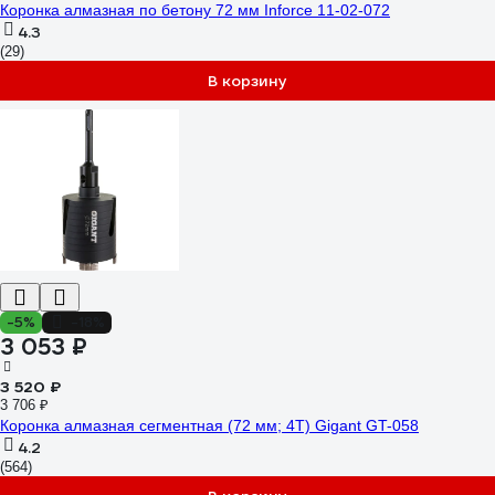
Коронка алмазная по бетону 72 мм Inforce 11-02-072
4.3
(29)
В корзину
-5%
-18%
3 053 ₽
3 520 ₽
3 706 ₽
Коронка алмазная сегментная (72 мм; 4T) Gigant GT-058
4.2
(564)