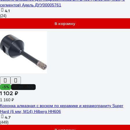
сегментов) Адель ДУУ00005761
4.1
(24)
В корзину
-5%
до -16%
1 102 ₽
1 160 ₽
Коронка алмазная с воском по керамике и керамограниту Super
Hard (6 мм; M14) Hilberg HH606
4.7
(449)