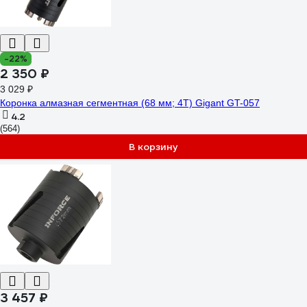
-22%
2 350 ₽
3 029 ₽
Коронка алмазная сегментная (68 мм; 4T) Gigant GT-057
4.2
(564)
В корзину
3 457 ₽