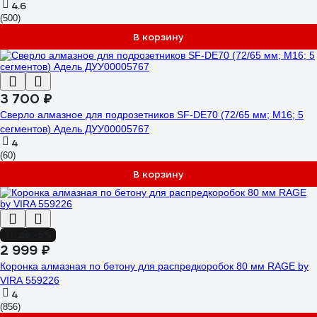
4.6
(500)
В корзину
3 700 ₽
Сверло алмазное для подрозетников SF-DE70 (72/65 мм; M16; 5
сегментов) Адель ДУУ00005767
4
(60)
В корзину
до -5%
2 999 ₽
Коронка алмазная по бетону для распредкоробок 80 мм RAGE by
VIRA 559226
4
(856)