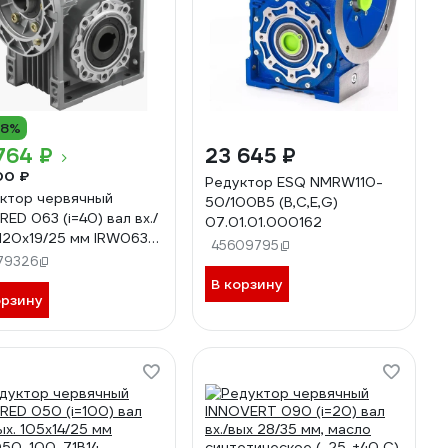
18%
764 ₽
23 645 ₽
00 ₽
Редуктор ESQ NMRW110-
ктор червячный
50/100B5 (B,C,E,G)
RED 063 (i=40) вал вх./
07.01.01.000162
 120х19/25 мм IRW063-
45609795
0B14
79326
В корзину
орзину