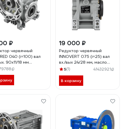
00 ₽
19 000 ₽
ктор червячный
Редуктор червячный
RED 040 (i=100) вал
INNOVERT 075 (i=25) вал
ых. 90х11/18 мм
вх./вых 24/28 мм, масло
040-100-63B14
синтетическое (-25..+40 С)
79788
5
(1)
41432921
IRWM075-25 (вх.вал 24 мм)
орзину
В корзину