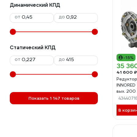
Динамический КПД
от
до
Статический КПД
-15%
от
до
35 36
41 600 ₽
Редуктор
INNORED 1
вых. 200
25-90B5
Показать 1 147 товаров
4344071
В корзи