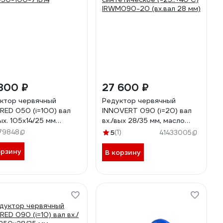
800 ₽
27 600 ₽
ктор червячный
Редуктор червячный
RED 050 (i=100) вал
INNOVERT 090 (i=20) вал
ых. 105х14/25 мм
вх./вых 28/35 мм, масло
50-100-71B14
синтетическое (-25..+40 С)
79848
5
(1)
41433005
IRWM090-20 (вх.вал 28 мм)
орзину
В корзину