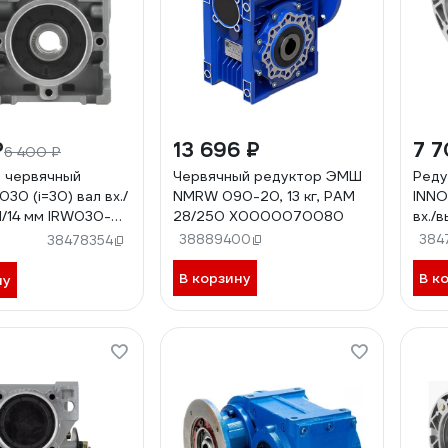
₽
13 696 ₽
7 7
6 400 ₽
 червячный
Червячный редуктор ЭМШ
Реду
30 (i=30) вал вх./
NMRW 090-20, 13 кг, PAM
INNO
1/14 мм IRW030-
28/250 Х0000070080
вх./в
IRWD
38889400
384
38478354
В корзину
В к
ну