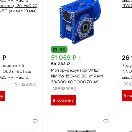
-6%
 ₽
51 059 ₽
26 
54 233 ₽
 червячный
Реду
Мотор-редуктор ЭМШ
 063 (i=80) вал
INNO
NMRW 150-40 80 кг PAM
9/25 мм, масло
вых.
38/300 Х0000070149
еское (-25..+40 С)
IRW
384
41432885
80 (вх.вал 19 мм)
38888398
В к
ну
В корзину