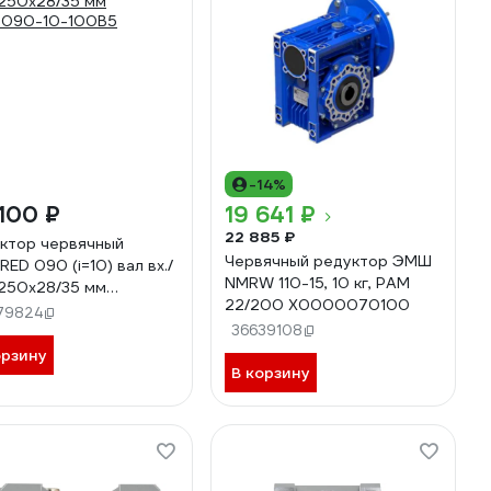
-14%
100 ₽
19 641 ₽
22 885 ₽
ктор червячный
Червячный редуктор ЭМШ
RED 090 (i=10) вал вх./
NMRW 110-15, 10 кг, PAM
 250х28/35 мм
22/200 Х0000070100
D090-10-100B5
79824
36639108
орзину
В корзину