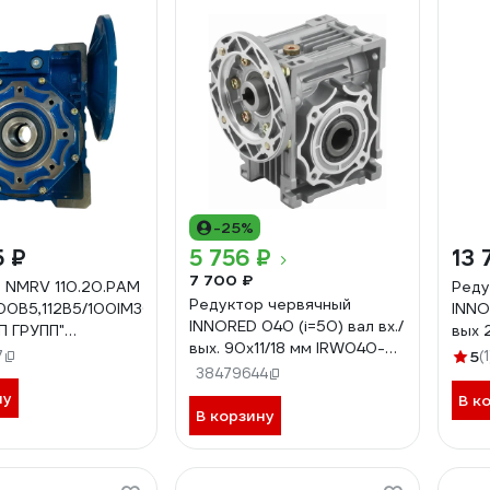
-25%
5 ₽
5 756 ₽
13 
7 700 ₽
 NMRV 110.20.PAM
Реду
Редуктор червячный
00B5,112B5/100IM3081).B3
INNO
INNORED 040 (i=50) вал вх./
П ГРУПП"
вых 
вых. 90х11/18 мм IRW040-
0128
синт
7
5
(1
50-63B14
38479644
IRWM
ну
В к
В корзину