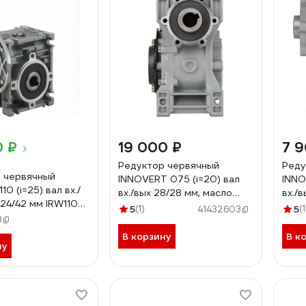
0 ₽
19 000 ₽
7 
Редуктор червячный
Реду
 червячный
INNOVERT 075 (i=20) вал
INNO
10 (i=25) вал вх./
вх./вых 28/28 мм, масло
вх./в
 24/42 мм IRW110-
синтетическое (-25..+40 С)
синт
5
(1)
5
(1
41432603
8
IRWM075-20 (вх.вал 28 мм)
IRWM
В корзину
В к
ну