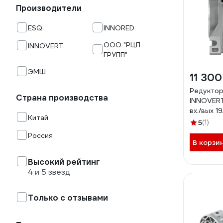
Производители
ESQ
INNORED
ООО "РЦП
INNOVERT
ГРУПП"
ЭМШ
11 300
Редуктор
Страна производства
INNOVERT
вх./вых 1
Китай
синтетич
5
(1)
IRWM050-
Россия
В корзи
Высокий рейтинг
4 и 5 звезд
Только с отзывами