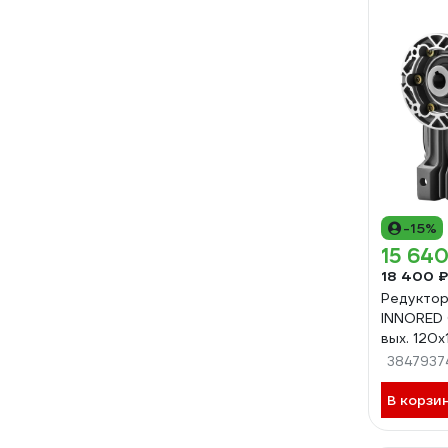
-15%
15 640
18 400 ₽
Редуктор
INNORED 0
вых. 120х
IRWD075
3847937
В корзи