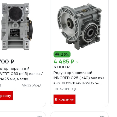
-25%
700 ₽
4 485 ₽
6 000 ₽
ктор червячный
Редуктор червячный
VERT 063 (i=15) вал вх./
INNORED 025 (i=40) вал вх./
24/25 мм, масло
вых. 80х9/11 мм IRW025-
етическое (-25..+40 С)
)
41432645
40-56B14
063-15 (вх.вал 24 мм)
38479680
орзину
В корзину