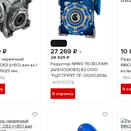
-6%
0 ₽
27 269 ₽
10 
28 925 ₽
 червячный
Реду
Редуктор NMRV 110.80.PAM
63 (i=60) вал вх./
INNO
24/200(90B5).B3 ООО
19/25 мм
вх./в
"РЦП ГРУПП" ПГ-00002694
-60-80B14
IRW0
8
384
40913337
ну
В к
В корзину