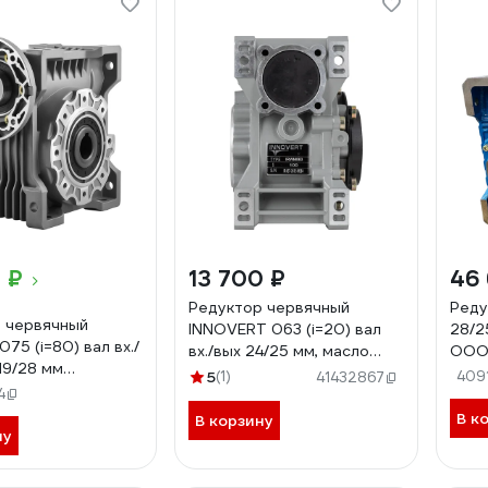
 ₽
13 700 ₽
46 
Редуктор червячный
Реду
 червячный
INNOVERT 063 (i=20) вал
28/2
75 (i=80) вал вх./
вх./вых 24/25 мм, масло
ООО 
19/28 мм
синтетическое (-25..+40 С)
ПГ-
5
(1)
409
41432867
-80-80B14
4
IRWM063-20 (вх.вал 24 мм)
В к
В корзину
ну