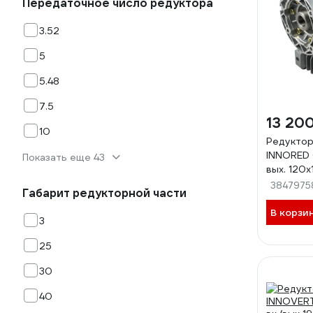
Передаточное число редуктора
3.52
5
5.48
7.5
13 20
10
Редуктор
INNORED 0
Показать еще 43
вых. 120х
IRWD063
3847975
Габарит редукторной части
В корзи
3
25
30
40