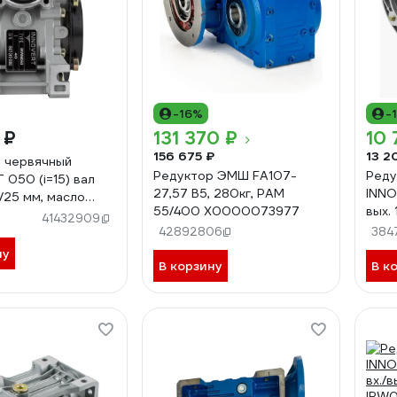
-16%
-
 ₽
131 370 ₽
10 
156 675 ₽
13 2
 червячный
Редуктор ЭМШ FA107-
Реду
 050 (i=15) вал
27,57 B5, 280кг, PAM
INNO
9/25 мм, масло
55/400 Х0000073977
вых.
еское (-25..+40 С)
41432909
40-8
15 (вх.вал 19 мм)
42892806
384
ну
В корзину
В к