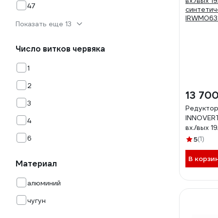
47
Показать еще 13
Число витков червяка
1
2
13 700
3
Редуктор
INNOVERT
4
вх./вых 1
синтетич
6
5
(1)
IRWM063-
В корзи
Материал
алюминий
чугун