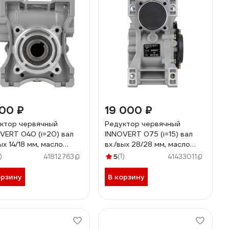
900 ₽
19 000 ₽
ктор червячный
Редуктор червячный
VERT 040 (i=20) вал
INNOVERT 075 (i=15) вал
ых 14/18 мм, масло
вх./вых 28/28 мм, масло
етическое (-25..+40 С)
синтетическое (-25..+40 С)
)
5
(1)
41812763
41433011
040-20 (вх.вал 14 мм)
IRWM075-15 (вх.вал 28 мм)
орзину
В корзину