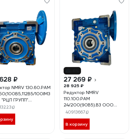
-6%
628 ₽
27 269 ₽
28 925 ₽
ктор NMRV 130.60.PAM
Редуктор NMRV
50(100B5,112B5/100IM3081).B3
110.100.PAM
"РЦП ГРУПП"
24/200(90B5).B3 ООО
00002890
13223
"РЦП ГРУПП" ПГ-00000101
40913667
орзину
В корзину