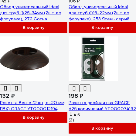
145 ₽
106 ₽
Обвод универсальный Ideal
Обвод универсальный Ideal
для труб Ф25-34мм (2шт. во
для труб Ф16-22мм (2шт. во
флоупаке), 272 Сосна
флоупаке), 253 Ясень серый
золотистая ОТ25-34-Ф2 272
ОТ16-22-Ф2 253 ЯСН СЕР
В корзину
В корзину
СОС ЗЛТ
132 ₽
198 ₽
Розетта Венге (2 шт; d=20 мм;
Розетта двойная пвх GRACE
ПВХ) GRACE УТ000012194
d25 коричневый УТ000074192
4.5
В корзину
(2)
В корзину