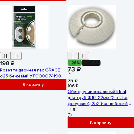
198 ₽
-26%
-31%
73 ₽
Розетта двойная пвх GRACE
d25 бежевый УТ000074190
78 ₽
В корзину
106 ₽
Обвод универсальный Ideal
для труб Ф16-22мм (2шт. во
флоупаке), 252 Ясень белый
ОТ16-22-Ф2 252 ЯСН БЕЛ
5
(1)
В корзину