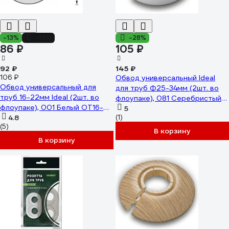
-13%
-19%
-28%
86 ₽
105 ₽
92 ₽
145 ₽
106 ₽
Обвод универсальный Ideal
Обвод универсальный для
для труб Ф25-34мм (2шт. во
труб 16-22мм Ideal (2шт. во
флоупаке), 081 Серебристый
флоупаке), 001 Белый ОТ16-
ОТ25-34-Ф2 081 СРБ
5
22-Ф2 001 БЕЛ
4.8
(1)
(5)
В корзину
В корзину