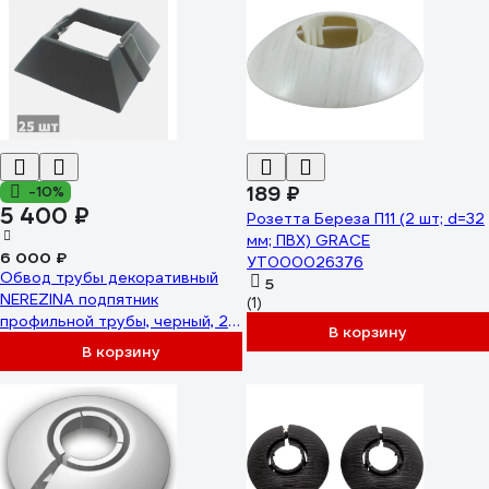
189 ₽
-10%
5 400 ₽
Розетта Береза П11 (2 шт; d=32
мм; ПВХ) GRACE
6 000 ₽
УТ000026376
Обвод трубы декоративный
5
NEREZINA подпятник
(1)
профильной трубы, черный, 25
В корзину
шт. NEREZINA NRZ-02-0031
В корзину