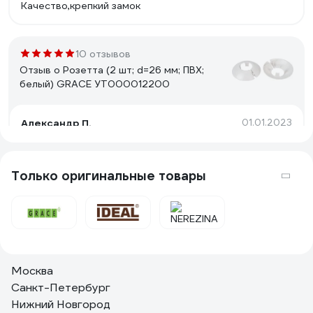
Качество,крепкий замок
10 отзывов
Отзыв о Розетта (2 шт; d=26 мм; ПВХ;
белый) GRACE УТ000012200
Александр П.
01.01.2023
Цена доступная, легко установить.
Только оригинальные товары
5 отзывов
Отзыв о Розетта двойная пвх GRACE d20
белый УТ000074187
Надежда
23.09.2024
Москва
диаметр отверстий соответствует. цвет белый. легко
Санкт-Петербург
надевается на трубы и снимается, и снова
Нижний Новгород
надевается - вообще без проблем.