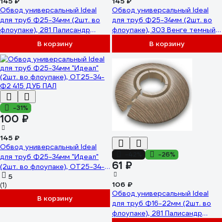
145 ₽
145 ₽
Обвод универсальный Ideal
Обвод универсальный Ideal
для труб Ф25-34мм (2шт. во
для труб Ф25-34мм (2шт. во
флоупаке), 281 Палисандр
флоупаке), 303 Венге темный
ОТ25-34-Ф2 281 ПЛС
ОТ25-34-Ф2 303 ВНГ ТЕМ
В корзину
В корзину
-31%
100 ₽
145 ₽
Обвод универсальный Ideal
-42%
-26%
для труб Ф25-34мм "Идеал"
61 ₽
(2шт. во флоупаке), ОТ25-34-
Ф2 415 ДУБ ПАЛ
5
106 ₽
(1)
Обвод универсальный Ideal
В корзину
для труб Ф16-22мм (2шт. во
флоупаке), 281 Палисандр