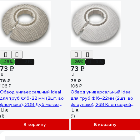
-26%
-31%
-26%
-31%
73 ₽
73 ₽
78 ₽
78 ₽
106 ₽
106 ₽
Обвод универсальный Ideal
Обвод универсальный Ideal
для труб Ф16-22 мм (2шт. во
для труб Ф16-22мм (2шт. во
флоупаке), 208 Дуб мокко
флоупаке), 268 Клен серый
ОТ16-22-Ф2 208 ДУБ МОК
5
ОТ16-22-Ф2 268 КЛН СЕР
5
(1)
(1)
В корзину
В корзину