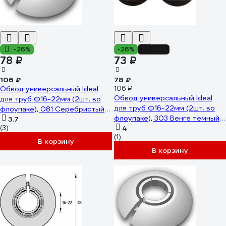
-26%
-26%
-31%
78 ₽
73 ₽
106 ₽
78 ₽
Обвод универсальный Ideal
106 ₽
Обвод универсальный Ideal
для труб Ф16-22мм (2шт. во
для труб Ф16-22мм (2шт. во
флоупаке), 081 Серебристый
флоупаке), 303 Венге темный
ОТ16-22-Ф2 081 СРБ
3.7
(3)
ОТ16-22-Ф2 303 ВНГ ТЕМ
4
(1)
В корзину
В корзину