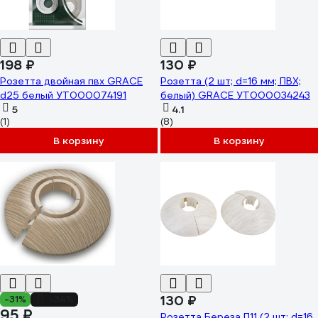
198 ₽
130 ₽
Розетта двойная пвх GRACE
Розетта (2 шт; d=16 мм; ПВХ;
d25 белый УТ000074191
белый) GRACE УТ000034243
5
4.1
(1)
(8)
В корзину
В корзину
130 ₽
-31%
-34%
95 ₽
Розетта Береза П11 (2 шт; d=16