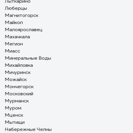
Лыткарино
Люберцы
Магнитогорск
Майкоп
Малоярославец
Махачкала
Мегион
Миасс
Минеральные Воды
Михайловка
Мичуринск
Можайск
Мончегорск
Московский
Мурманск
Муром
Мценск
Мытищи
Набережные Челны