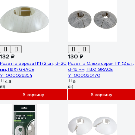
132 ₽
130 ₽
Розетта Береза П11 (2 шт; d=20
Розетта Ольха серая П11 (2 шт;
мм; ПВХ) GRACE
d=16 мм; ПВХ) GRACE
УТ000026354
УТ000030170
4.8
5
(6)
(5)
В корзину
В корзину