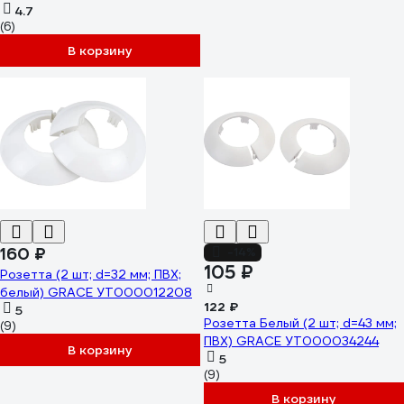
34-Ф2 001 БЕЛ
4.7
(6)
В корзину
160 ₽
-14%
105 ₽
Розетта (2 шт; d=32 мм; ПВХ;
белый) GRACE УТ000012208
122 ₽
5
Розетта Белый (2 шт; d=43 мм;
(9)
ПВХ) GRACE УТ000034244
В корзину
5
(9)
В корзину