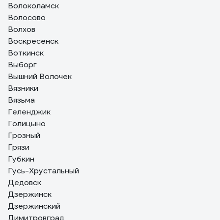
Волоколамск
Волосово
Волхов
Воскресенск
Воткинск
Выборг
Вышний Волочек
Вязники
Вязьма
Геленджик
Голицыно
Грозный
Грязи
Губкин
Гусь-Хрустальный
Дедовск
Дзержинск
Дзержинский
Димитровград