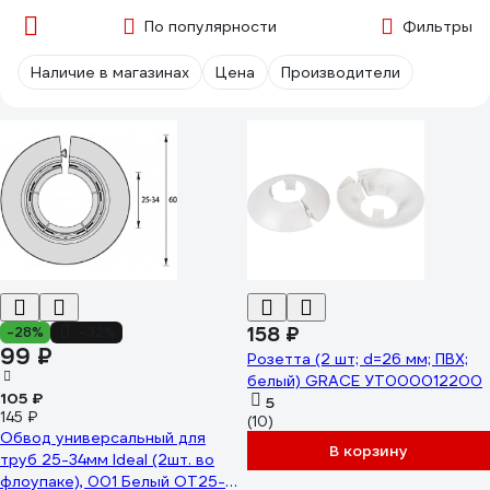
По популярности
Фильтры
Наличие в магазинах
Цена
Производители
158 ₽
-28%
-32%
99 ₽
Розетта (2 шт; d=26 мм; ПВХ;
белый) GRACE УТ000012200
105 ₽
5
145 ₽
(10)
Обвод универсальный для
В корзину
труб 25-34мм Ideal (2шт. во
флоупаке), 001 Белый ОТ25-