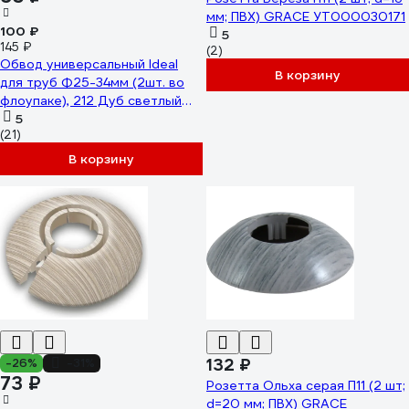
мм; ПВХ) GRACE УТ000030171
100 ₽
5
145 ₽
(2)
Обвод универсальный Ideal
В корзину
для труб Ф25-34мм (2шт. во
флоупаке), 212 Дуб светлый
ОТ25-34-Ф2 212 ДУБ СВТ
5
(21)
В корзину
132 ₽
-26%
-31%
73 ₽
Розетта Ольха серая П11 (2 шт;
d=20 мм; ПВХ) GRACE