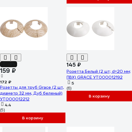
145 ₽
-8%
159 ₽
Розетта Белый (2 шт; d=20 мм;
ПВХ) GRACE УТ000012192
172 ₽
5
Розетты для труб Grace (2 шт,
(6)
диаметр 32 мм, Дуб беленый)
В корзину
УТ000012212
4.4
(5)
В корзину