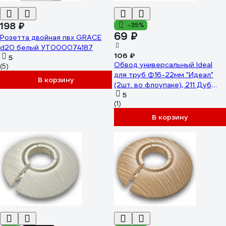
198 ₽
-35%
69 ₽
Розетта двойная пвх GRACE
d20 белый УТ000074187
106 ₽
5
Обвод универсальный Ideal
(5)
для труб Ф16-22мм "Идеал"
В корзину
(2шт. во флоупаке), 211 Дуб
рустик ОТ16-22-Ф2 211 ДУБ
5
(1)
РСТ
В корзину