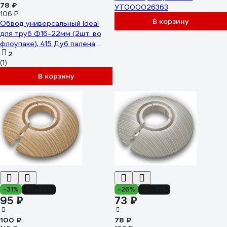
78 ₽
УТ000026363
106 ₽
В корзину
Обвод универсальный Ideal
для труб Ф16-22мм (2шт. во
флоупаке), 415 Дуб палена
ОТ16-22-Ф2 415 ДУБ ПАЛ
2
(1)
В корзину
-31%
-34%
-26%
-31%
95 ₽
73 ₽
100 ₽
78 ₽