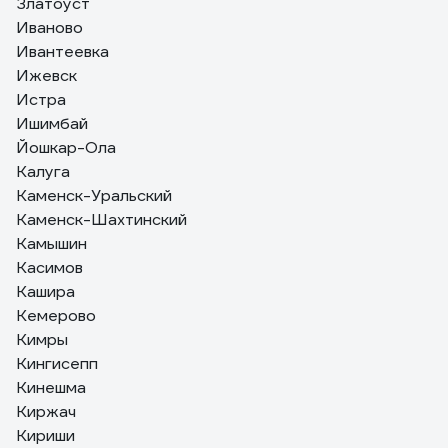
Златоуст
Иваново
Ивантеевка
Ижевск
Истра
Ишимбай
Йошкар-Ола
Калуга
Каменск-Уральский
Каменск-Шахтинский
Камышин
Касимов
Кашира
Кемерово
Кимры
Кингисепп
Кинешма
Киржач
Кириши