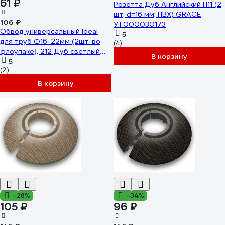
61 ₽
Розетта Дуб Английский П11 (2
шт; d=16 мм; ПВХ) GRACE
106 ₽
УТ000030173
Обвод универсальный Ideal
5
для труб Ф16-22мм (2шт. во
(4)
флоупаке), 212 Дуб светлый
В корзину
ОТ16-22-Ф2 212 ДУБ СВТ
5
(2)
В корзину
-28%
-34%
105 ₽
96 ₽