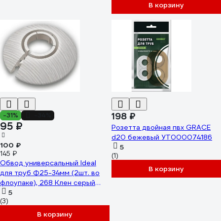
ОТ16-22-Ф2 281 ПЛС
В корзину
198 ₽
-31%
-34%
95 ₽
Розетта двойная пвх GRACE
d20 бежевый УТ000074186
100 ₽
5
145 ₽
(1)
Обвод универсальный Ideal
В корзину
для труб Ф25-34мм (2шт. во
флоупаке), 268 Клен серый
ОТ25-34-Ф2 268 КЛН СЕР
5
(3)
В корзину