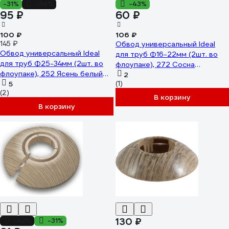
-31%
-34%
-43%
95 ₽
60 ₽
100 ₽
106 ₽
145 ₽
Обвод универсальный Ideal
Обвод универсальный Ideal
для труб Ф16-22мм (2шт. во
для труб Ф25-34мм (2шт. во
флоупаке), 272 Сосна
флоупаке), 252 Ясень белый
золотистая ОТ16-22-Ф2 272
2
ОТ25-34-Ф2 252 ЯСН БЕЛ
5
(1)
СОС ЗЛТ
(2)
В корзину
В корзину
130 ₽
-42%
-31%