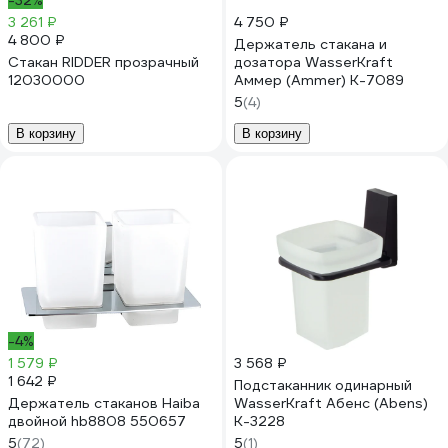
-32%
3 261 ₽
4 750 ₽
4 800 ₽
Держатель стакана и
Стакан RIDDER прозрачный
дозатора WasserKraft
12030000
Аммер (Ammer) K-7089
5
(4)
В корзину
В корзину
-4%
1 579 ₽
3 568 ₽
1 642 ₽
Подстаканник одинарный
Держатель стаканов Haiba
WasserKraft Абенс (Abens)
двойной hb8808 550657
K-3228
5
(72)
5
(1)