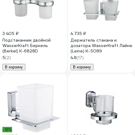
3 405 ₽
4 735 ₽
Подстаканник двойной
Держатель стакана и
WasserKraft Беркель
дозатора WasserKraft Лайне
(Berkel) K-6828D
(Leine) K-5089
5
(2)
4.8
(17)
В корзину
В корзину
-18%