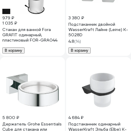
-5%
979 ₽
3 380 ₽
1 035 ₽
Подстаканник двойной
Стакан для ванной Fora
WasserKraft Лайне (Leine) K-
GRAFIT одинарный,
5028D
пластиковый FOR-GRA044
4.8
(14)
В корзину
В корзину
5 800 ₽
4 684 ₽
Держатель Grohe Essentials
Подстаканник одинарный
Cube для стакана или
WasserKraft Эльба (Elbe) K-