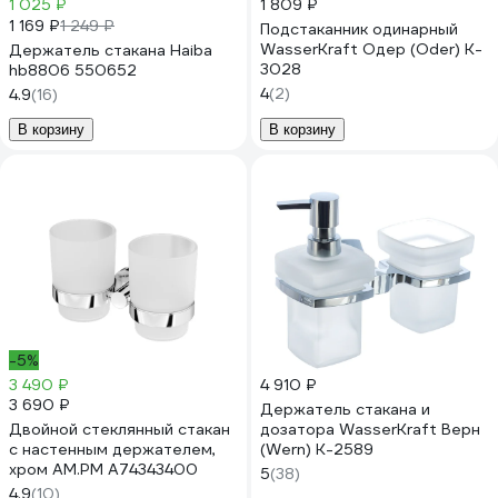
1 025 ₽
1 809 ₽
1 169 ₽
1 249 ₽
Подстаканник одинарный
WasserKraft Одер (Oder) K-
Держатель стакана Haiba
3028
hb8806 550652
4
(2)
4.9
(16)
В корзину
В корзину
-5%
3 490 ₽
4 910 ₽
3 690 ₽
Держатель стакана и
Двойной стеклянный стакан
дозатора WasserKraft Верн
с настенным держателем,
(Wern) K-2589
хром AM.PM A74343400
5
(38)
4.9
(10)