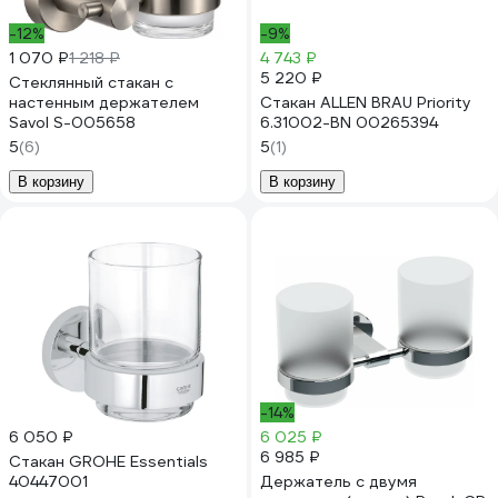
-12%
-9%
1 070 ₽
1 218 ₽
4 743 ₽
5 220 ₽
Стеклянный стакан с
настенным держателем
Стакан ALLEN BRAU Priority
Savol S-005658
6.31002-BN 00265394
5
(6)
5
(1)
В корзину
В корзину
-14%
6 050 ₽
6 025 ₽
6 985 ₽
Стакан GROHE Essentials
40447001
Держатель с двумя