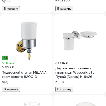
K-5228D
5
(19)
В корзину
В корзину
-5%
5 304 ₽
3 094 ₽
5 610 ₽
Держатель стакана и
Подвесной стакан MELANA
мыльницы WasserKraft
хром золото 820010
Дунай (Donau) K-9426
5
(3)
5
(38)
В корзину
В корзину