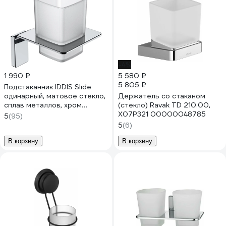
-4%
1 990 ₽
5 580 ₽
5 805 ₽
Подстаканник IDDIS Slide
одинарный, матовое стекло,
Держатель со стаканом
сплав металлов, хром
(стекло) Ravak TD 210.00,
SLISCG1i45
X07P321 00000048785
5
(95)
5
(6)
В корзину
В корзину