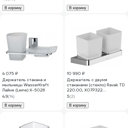
В корзину
В корзину
4 075 ₽
10 990 ₽
Держатель стакана и
Держатель с двумя
мыльницы WasserKraft
стаканами (стекло) Ravak TD
Лайне (Leine) K-5026
220.00, X07P322
00000048428
4.9
(14)
5
(2)
В корзину
В корзину