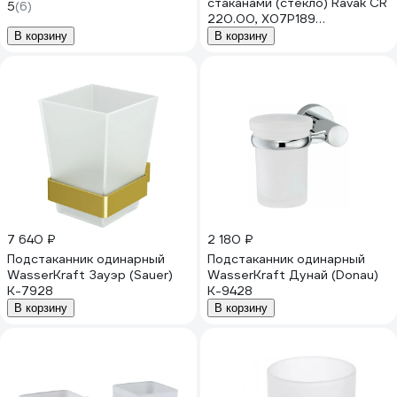
стаканами (стекло) Ravak CR
5
(6)
220.00, X07P189
00000037166
В корзину
В корзину
7 640 ₽
2 180 ₽
Подстаканник одинарный
Подстаканник одинарный
WasserKraft Зауэр (Sauer)
WasserKraft Дунай (Donau)
K-7928
K-9428
В корзину
В корзину