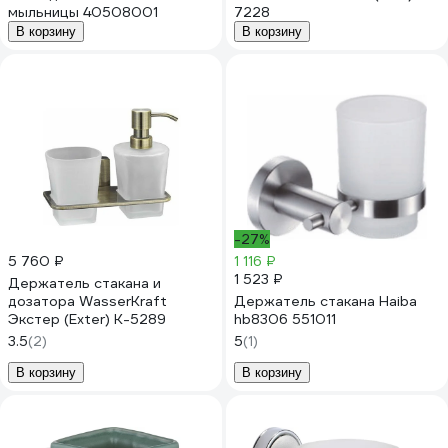
мыльницы 40508001
7228
В корзину
В корзину
-27%
5 760 ₽
1 116 ₽
1 523 ₽
Держатель стакана и
дозатора WasserKraft
Держатель стакана Haiba
Экстер (Exter) K-5289
hb8306 551011
3.5
(2)
5
(1)
В корзину
В корзину