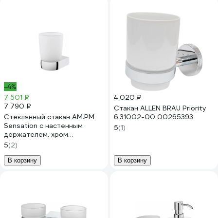
-4%
7 501 ₽
4 020 ₽
7 790 ₽
Стакан ALLEN BRAU Priority
Стеклянный стакан AM.PM
6.31002-00 00265393
Sensation с настенным
5
(1)
держателем, хром
A3034300
5
(2)
В корзину
В корзину