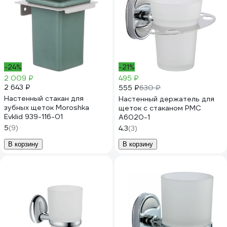
-24%
-21%
2 009 ₽
495 ₽
2 643 ₽
555 ₽
630 ₽
Настенный стакан для
Настенный держатель для
зубных щеток Moroshka
щеток c стаканом РМС
Evklid 939-116-01
A6020-1
5
(9)
4.3
(3)
В корзину
В корзину