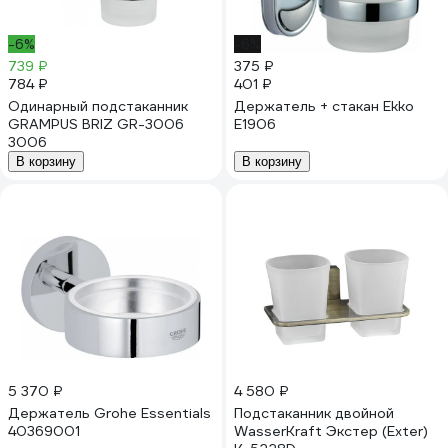
-6%
-6%
739 ₽
375 ₽
784 ₽
401 ₽
Одинарный подстаканник
Держатель + стакан Ekko
GRAMPUS BRIZ GR-3006
E1906
3006
В корзину
В корзину
5 370 ₽
4 580 ₽
Держатель Grohe Essentials
Подстаканник двойной
40369001
WasserKraft Экстер (Exter)