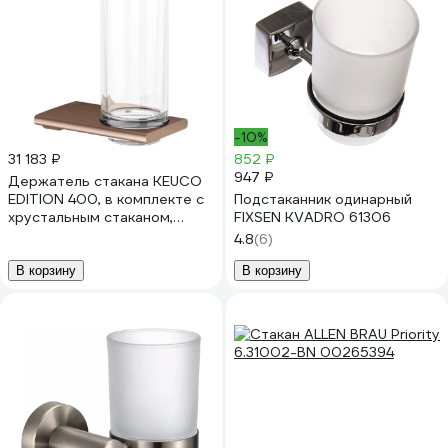
-10%
31 183 ₽
852 ₽
947 ₽
Держатель стакана KEUCO
EDITION 400, в комплекте с
Подстаканник одинарный
хрустальным стаканом,
FIXSEN KVADRO 61306
красное золото шлиф.
4.8
(6)
11550299000
В корзину
В корзину