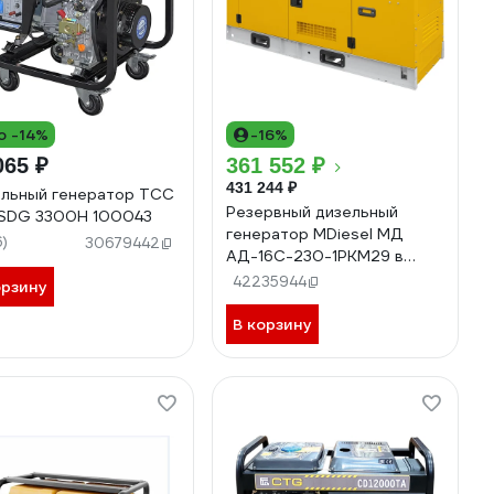
о -14%
-16%
065 ₽
361 552 ₽
431 244 ₽
льный генератор ТСС
Резервный дизельный
SDG 3300H 100043
генератор MDiesel МД
6)
30679442
АД-16С-230-1РКМ29 в
шумозащитном кожухе
42235944
орзину
054540
В корзину