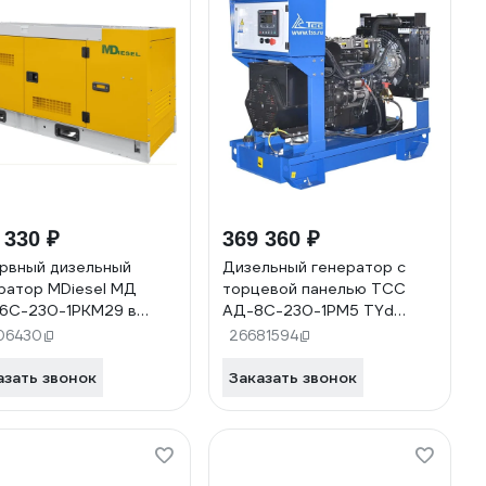
 330 ₽
369 360 ₽
рвный дизельный
Дизельный генератор с
ратор MDiesel МД
торцевой панелью ТСС
6С-230-1РКМ29 в
АД-8С-230-1РМ5 TYd
защитном кожухе
9TS2 041094
06430
26681594
674
азать звонок
Заказать звонок