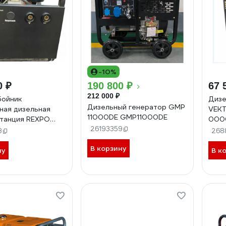
-10%
0 ₽
190 800 ₽
67 
212 000 ₽
бойник
Дизе
Дизельный генератор GMP
ная дизельная
VEK
11000DE GMP11000DE
танция REXPO
000
26193359
3
268
В корзину
ну
В к