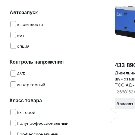
Автозапуск
в комплекте
нет
опция
Контроль напряжения
433 89
Дизельны
AVR
шумозащ
инверторный
ТСС АД-
TYd 9TS
2668162
Класс товара
Заказат
Бытовой
Полупрофессиональный
Профессиональный