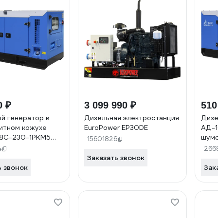
0 ₽
3 099 990 ₽
510
й генератор в
Дизельная электростанция
Дизе
итном кожухе
EuroPower EP30DE
АД-1
8С-230-1РКМ5
шумо
15601826
 ST2 040469
0412
4
266
Заказать звонок
ь звонок
Зак