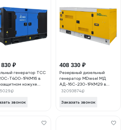
 830 ₽
408 330 ₽
льный генератор ТСС
Резервный дизельный
0С-Т400-1РКМ16 в
генератор MDiesel МД
защитном кожухе
АД-16С-230-1РКМ29 в
575
шумозащитном кожухе
45029
32093874
040064
азать звонок
Заказать звонок