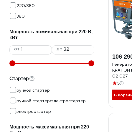
220/380
380
Мощность номинальная при 220 В,
кВт
от
до
106 29
Генерато
КРАТОН 
02 027
Стартер
5
(1)
ручной стартер
В корзи
ручной стартер/электростартер
электростартер
Мощность максимальная при 220