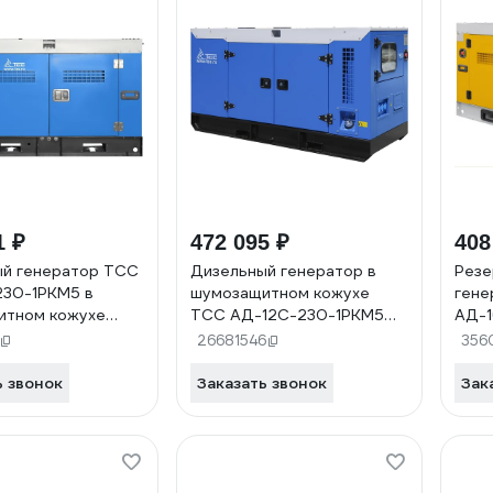
1 ₽
472 095 ₽
408
ый генератор ТСС
Дизельный генератор в
Резе
230-1РКМ5 в
шумозащитном кожухе
гене
итном кожухе
ТСС АД-12С-230-1РКМ5
АД-1
 039451
TQc 14TS ST2 040179
шумо
26681546
356
046
ь звонок
Заказать звонок
Зак