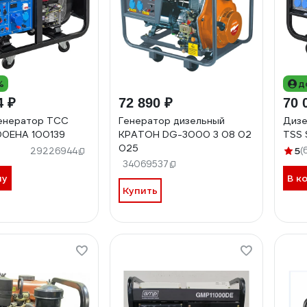
%
д
4 ₽
72 890 ₽
70 
енератор ТСС
Генератор дизельный
Дизе
00EHA 100139
КРАТОН DG-3000 3 08 02
TSS 
025
5
(
29226944
34069537
ну
В к
Купить