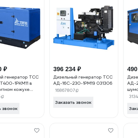
0 ₽
396 234 ₽
490
ый генератор ТСС
Дизельный генератор ТСС
Дизе
Т400-1РКМ11 в
АД-16С-230-1РМ19 031306
АД-2
итном кожухе
шумо
16867807
042
5
313
Заказать звонок
ь звонок
Зак