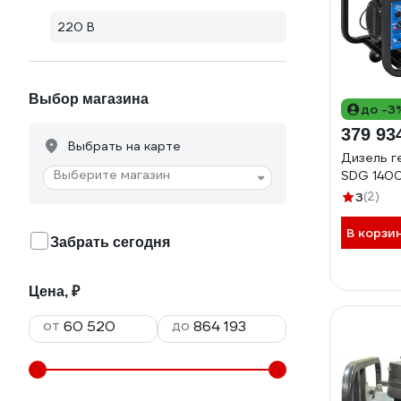
220 В
Выбор магазина
до -3
379 93
Выбрать на карте
Дизель г
Выберите магазин
SDG 140
3
(2)
В корзи
Забрать сегодня
Цена, ₽
от
до