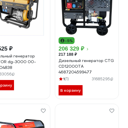
-5%
525 ₽
206 329 ₽
217 188 ₽
льный генератор
Дизельный генератор CTG
TOR dg-3000 00-
CD12000TA
04838
4687204599477
83056
1
(1)
31685295
орзину
В корзину