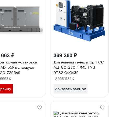
 663 ₽
369 360 ₽
раторная установка
Дизельный генератор ТСС
AD-55RE в кожухе
АД-8С-230-1РМ5 TYd
201729549
9TS2 040439
06663
26681534
орзину
Заказать звонок