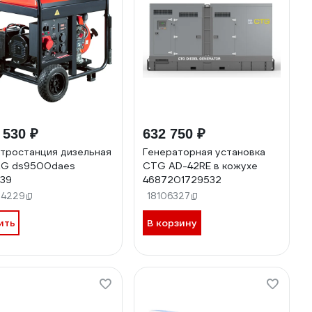
 530 ₽
632 750 ₽
тростанция дизельная
Генераторная установка
AG ds9500daes
CTG AD-42RE в кожухе
39
4687201729532
94229
18106327
ить
В корзину