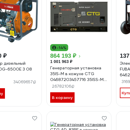
-14%
0 ₽
864 193 ₽
137
1 001 963 ₽
р дизельный
Элек
Генераторная установка
DG-6500E 3 08
FUB
35IS-M в кожухе CTG
6462
04687203457716 35ISS-M
316
34069657
4687203457716
26782106
Куп
ну
В корзину