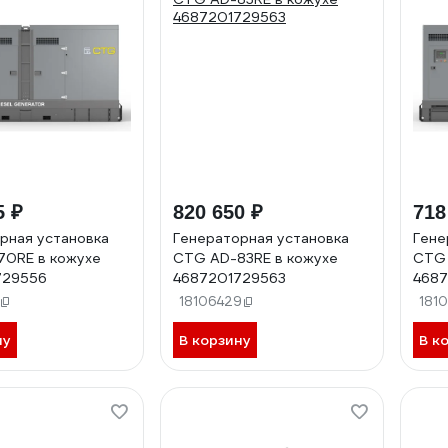
5 ₽
820 650 ₽
718
рная установка
Генераторная установка
Гене
70RE в кожухе
CTG AD-83RE в кожухе
CTG 
729556
4687201729563
4687
18106429
181
ну
В корзину
В к