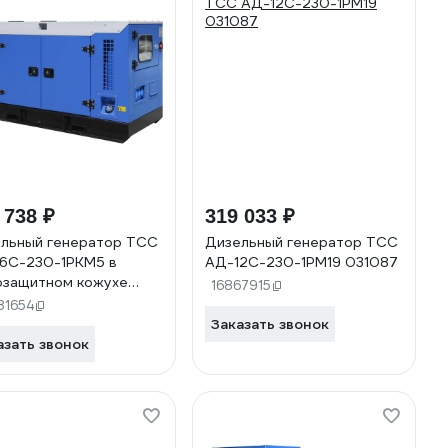
 738 ₽
319 033 ₽
льный генератор ТСС
Дизельный генератор ТСС
6С-230-1РКМ5 в
АД-12С-230-1РМ19 031087
защитном кожухе
16867915
99
81654
Заказать звонок
азать звонок