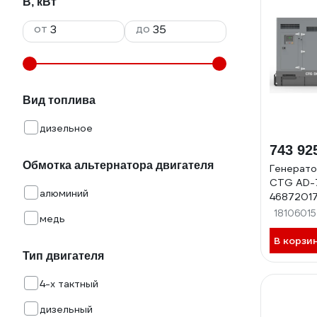
В, кВт
от
до
Вид топлива
дизельное
743 92
Обмотка альтернатора двигателя
Генерато
CTG AD-
алюминий
4687201
18106015
медь
В корзи
Тип двигателя
4-х тактный
дизельный