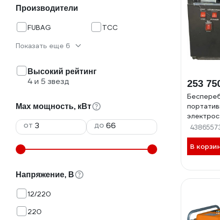
Производители
FUBAG
ТСС
Показать еще 6
Высокий рейтинг
4 и 5 звезд
253 75
Беспере
портатив
Max мощность, кВт
электрос
от
до
3кВт
4386557
В корзи
Напряжение, В
12/220
220