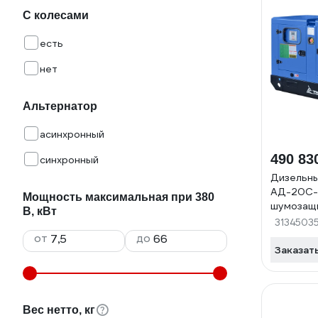
С колесами
есть
нет
Альтернатор
асинхронный
490 83
синхронный
Дизельн
АД-20С-
Мощность максимальная при 380
шумозащ
В, кВт
042368
3134503
от
до
Заказат
Вес нетто, кг