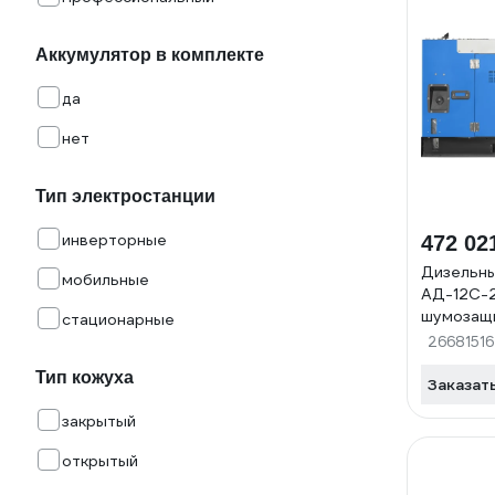
Аккумулятор в комплекте
да
нет
Тип электростанции
инверторные
472 02
Дизельн
мобильные
АД-12С-
шумозащ
стационарные
14TS ST2
26681516
Тип кожуха
Заказат
закрытый
открытый