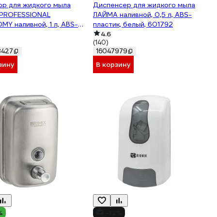
ор для жидкого мыла
Диспенсер для жидкого мыла
 PROFESSIONAL
ЛАЙМА наливной, 0,5 л, ABS-
Y наливной, 1 л, ABS-
пластик, белый, 601792
к, белый X-2228-1
4.6
(140)
1
8427
16047979
зину
В корзину
%
-12%