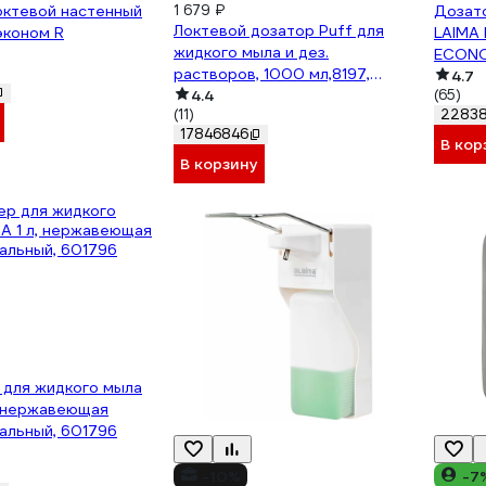
октевой настенный
1 679 ₽
Дозат
Локтевой дозатор Puff для
 эконом R
LAIMA
жидкого мыла и дез.
ECONOM
растворов, 1000 мл,8197,
пласти
4.7
пластиковый 0 1402.180
4.4
(65)
60732
(11)
2283
17846846
В кор
В корзину
 для жидкого мыла
, нержавеющая
кальный, 601796
-10%
-7