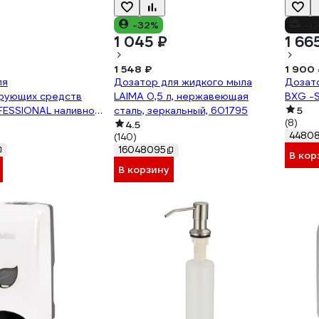
-32%
-1
1 045 ₽
1 66
1 548 ₽
1 900 
ля
Дозатор для жидкого мыла
Дозат
рующих средств
LAIMA 0,5 л, нержавеющая
BXG -S
ESSIONAL наливной,
сталь, зеркальный, 601795
5
(8)
ой привод, ABS
4.5
4480
(140)
16048095
В кор
В корзину