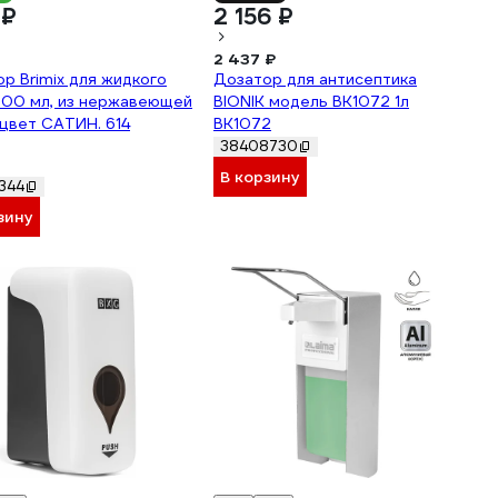
 ₽
2 156 ₽
2 437 ₽
р Brimix для жидкого
Дозатор для антисептика
500 мл, из нержавеющей
BIONIK модель BK1072 1л
 цвет САТИН. 614
ВК1072
38408730
В корзину
344
зину