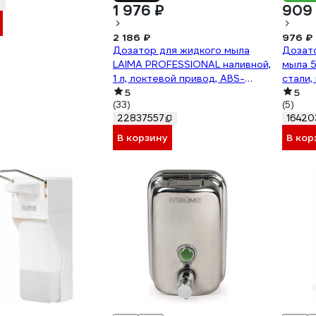
1 976 ₽
909
2 186 ₽
976 ₽
Дозатор для жидкого мыла
Дозато
LAIMA PROFESSIONAL наливной,
мыла 
1 л, локтевой привод, ABS-
стали,
пластик X-2265 607325
5
5
(33)
(5)
22837557
16420
В корзину
В кор