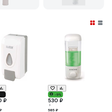
0%
-9%
0 ₽
530 ₽
₽
585 ₽