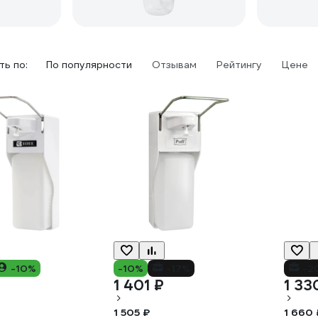
ь по:
По популярности
Отзывам
Рейтингу
Цене
-10%
-10%
-17%
-2
1 401 ₽
1 33
1 505 ₽
1 660 