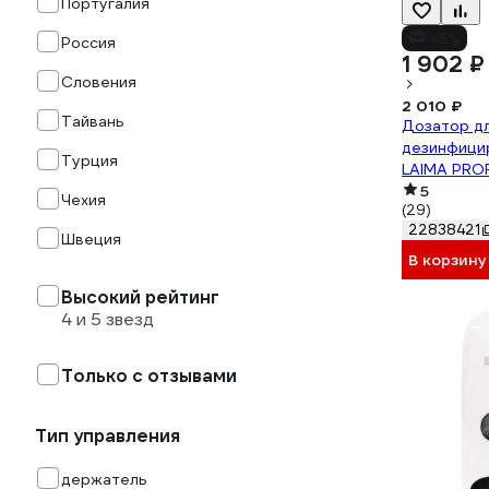
Португалия
-5%
Россия
1 902 ₽
Словения
2 010 ₽
Тайвань
Дозатор д
дезинфици
Турция
LAIMA PROF
1 л, локтев
5
Чехия
(29)
607326
22838421
Швеция
В корзину
Высокий рейтинг
4 и 5 звезд
Только с отзывами
Тип управления
держатель