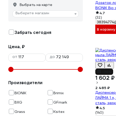
Дозатор л
Выбрать на карте
BIONIK Bio
Выберите магазин
4.7
(32)
38394774
В корзину
Забрать сегодня
Цена, ₽
от
до
-36%
1 602 ₽
Производители
2 485 ₽
Диспенсер
BIONIK
Brimix
ЛАЙМА 1 л
BXG
GFmark
сталь, зер
4.5
Grass
Ksitex
(140)