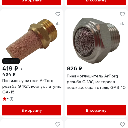
В корзину
В корзину
-10%
419 ₽
826 ₽
464 ₽
Пневмоглушитель ArTorq
Пневмоглушитель ArTorq
резьба G 1/4”, материал
резьба G 1/2", корпус латунь,
нержавеющая сталь, GAS-10
GA-15
5
(1)
В корзину
В корзину