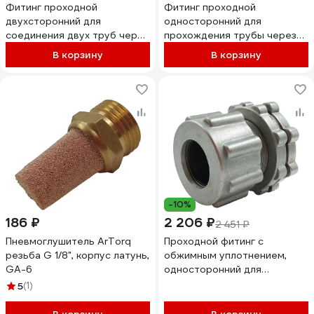
Фитинг проходной
Фитинг проходной
двухсторонний для
односторонний для
соединения двух труб через
прохождения трубы через
стенку, с обжимным
стенку, с обжимным
В корзину
В корзину
уплотнением ArTorq PD25-A
уплотнением ArTorq PS40-A
-10%
186 ₽
2 206 ₽
2 451 ₽
Пневмоглушитель ArTorq
Проходной фитинг с
резьба G 1/8", корпус латунь,
обжимным уплотнением,
GA-6
односторонний для
прохождения трубы через
5
(1)
стенку ArTorq PS25S-A