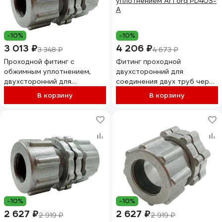
-10%
-10%
3 013 ₽
4 206 ₽
3 348 ₽
4 673 ₽
Проходной фитинг с
Фитинг проходной
обжимным уплотнением,
двухсторонний для
двухсторонний для
соединения двух труб через
соединения двух труб через
стенку, с обжимным
В корзину
В корзину
стенку ArTorq PD25S-A
уплотнением ArTorq PD40S-
A
-10%
-10%
2 627 ₽
2 627 ₽
2 919 ₽
2 919 ₽