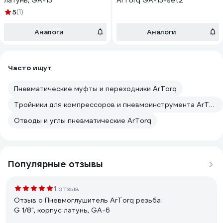
латунь, GA-13
ArTorq GA-13-set2
5
(1)
Аналоги
Аналоги
Часто ищут
Пневматические муфты и переходники ArTorq
Тройники для компрессоров и пневмоинструмента ArTorq
Отводы и углы пневматические ArTorq
Популярные отзывы
1 отзыв
Отзыв о Пневмоглушитель ArTorq резьба
G 1/8", корпус латунь, GA-6