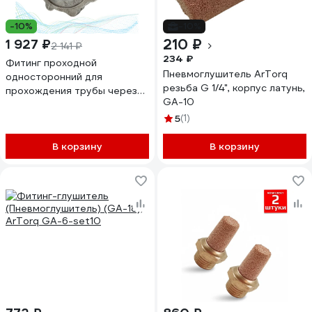
-10%
-10%
210 ₽
1 927 ₽
2 141 ₽
234 ₽
Фитинг проходной
Пневмоглушитель ArTorq
односторонний для
резьба G 1/4", корпус латунь,
прохождения трубы через
GA-10
стенку, с обжимным
уплотнением ArTorq PS25-A
5
(1)
В корзину
В корзину