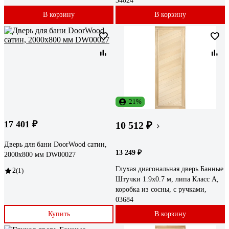
34024
В корзину
В корзину
-21%
17 401 ₽
10 512 ₽
Дверь для бани DoorWood сатин,
13 249 ₽
2000x800 мм DW00027
Глухая диагональная дверь Банные
2
(1)
Штучки 1.9x0.7 м, липа Класс А,
коробка из сосны, с ручками,
03684
Купить
В корзину