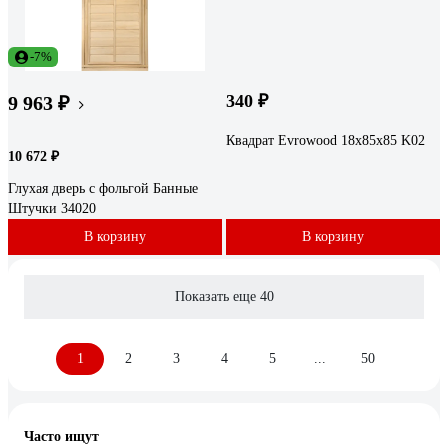
-7%
340 ₽
9 963 ₽
Квадрат Evrowood 18х85х85 K02
10 672 ₽
Глухая дверь с фольгой Банные
Штучки 34020
В корзину
В корзину
Показать еще 40
1
2
3
4
5
...
50
Часто ищут