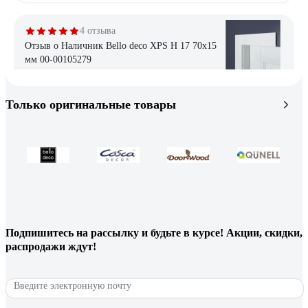
4 отзыва
Отзыв о Наличник Bello deco XPS Н 17 70x15
мм 00-00105279
алена .
30.05.2023
Только оригинальные товары
отличные наличники, красятся хорошо, приклеиваются
отлично
10 отзывов
Отзыв о Дверь DIVA Формен Ф-6 Зеркало
2050*860, правая, черный матовый-белый софт
УТ-00084428
Подпишитесь
на рассылку
и будьте в курсе! Акции, скидки,
распродажи ждут!
Евгения М.
17.09.2025
Очень хорошая дверь.