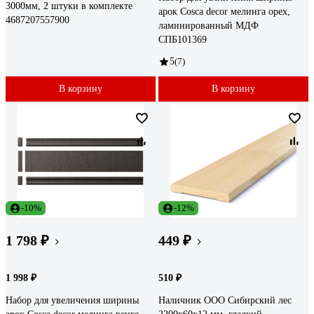
3000мм, 2 штуки в комплекте
арок Cosca decor мелинга орех,
4687207557900
ламинированный МДФ
СПБ101369
5
(7)
В корзину
В корзину
-10%
-12%
1 798 ₽
449 ₽
1 998 ₽
510 ₽
Набор для увеличения ширины
Наличник ООО Сибирский лес