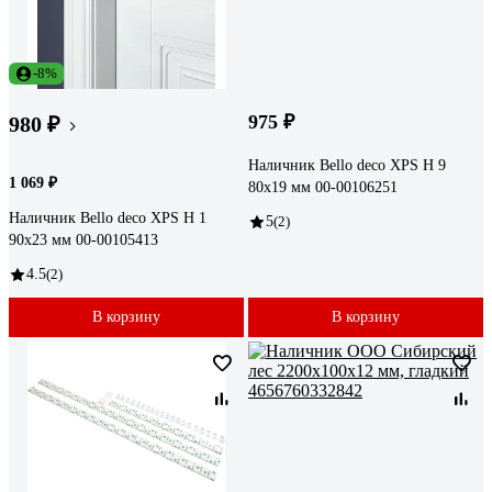
-8%
975 ₽
980 ₽
Наличник Bello deco XPS Н 9
1 069 ₽
80x19 мм 00-00106251
Наличник Bello deco XPS Н 1
5
(2)
90x23 мм 00-00105413
4.5
(2)
В корзину
В корзину