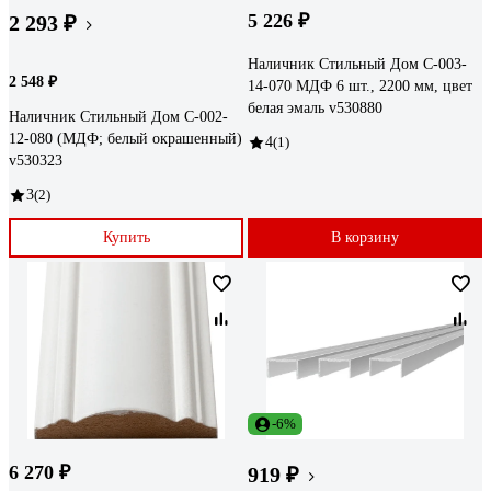
5 226 ₽
2 293 ₽
Наличник Стильный Дом С-003-
2 548 ₽
14-070 МДФ 6 шт., 2200 мм, цвет
белая эмаль v530880
Наличник Стильный Дом С-002-
12-080 (МДФ; белый окрашенный)
4
(1)
v530323
3
(2)
Купить
В корзину
-6%
6 270 ₽
919 ₽