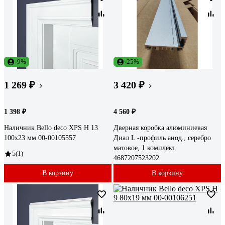
-9%
-25%
1 269 ₽
3 420 ₽
1 398 ₽
4 560 ₽
Наличник Bello deco XPS Н 13
Дверная коробка алюминиевая
100x23 мм 00-00105557
Диал L -профиль анод., серебро
матовое, 1 комплект
5
(1)
4687207523202
В корзину
В корзину