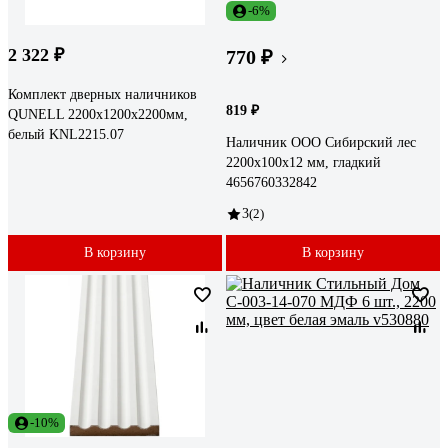
-6%
2 322 ₽
770 ₽
Комплект дверных наличников
819 ₽
QUNELL 2200x1200x2200мм,
белый KNL2215.07
Наличник ООО Сибирский лес
2200х100х12 мм, гладкий
4656760332842
3
(2)
В корзину
В корзину
-10%