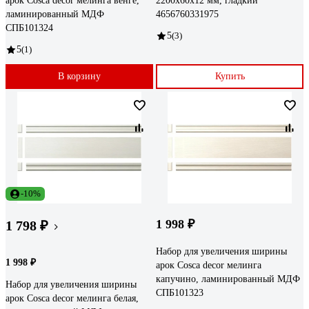
арок Cosca decor мелинга венге,
2200х60х12 мм, гладкий
ламинированный МДФ
4656760331975
СПБ101324
5
(3)
5
(1)
В корзину
Купить
-10%
1 998 ₽
1 798 ₽
Набор для увеличения ширины
1 998 ₽
арок Cosca decor мелинга
капучино, ламинированный МДФ
Набор для увеличения ширины
СПБ101323
арок Cosca decor мелинга белая,