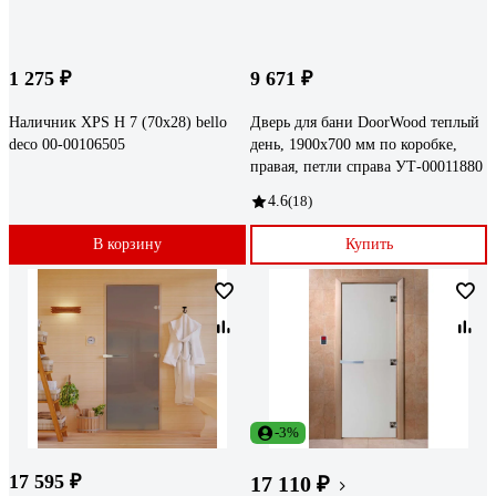
1 275 ₽
9 671 ₽
Наличник XPS Н 7 (70x28) bello
Дверь для бани DoorWood теплый
deco 00-00106505
день, 1900x700 мм по коробке,
правая, петли справа УТ-00011880
4.6
(18)
В корзину
Купить
-3%
17 595 ₽
17 110 ₽