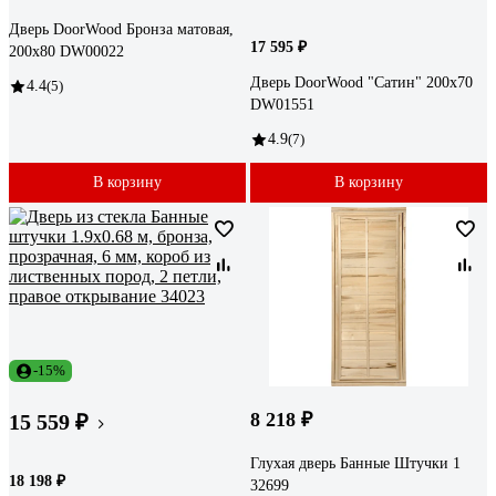
Дверь DoorWood Бронза матовая,
17 595 ₽
200x80 DW00022
Дверь DoorWood "Сатин" 200x70
4.4
(5)
DW01551
4.9
(7)
В корзину
В корзину
-15%
8 218 ₽
15 559 ₽
Глухая дверь Банные Штучки 1
18 198 ₽
32699