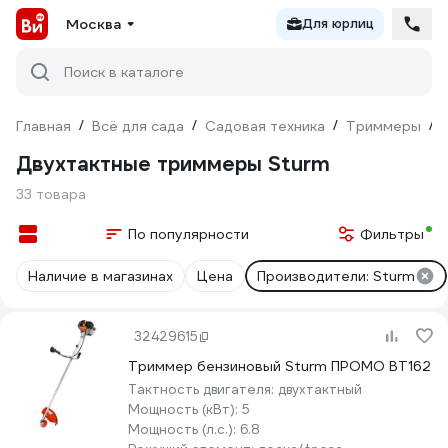
Москва
Для юрлиц
Поиск в каталоге
Главная
/
Всё для сада
/
Садовая техника
/
Триммеры
/
Двухтактные триммеры Sturm
33 товара
По популярности
Фильтры
Наличие в магазинах
Цена
Производители: Sturm
32429615
Триммер бензиновый Sturm ПРОМО BT162
Тактность двигателя:
двухтактный
Мощность (кВт):
5
Мощность (л.с.):
6.8