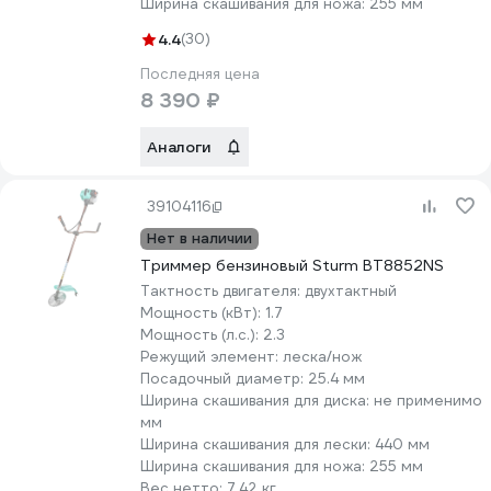
Ширина скашивания для ножа:
255 мм
4.4
(30)
Последняя цена
8 390 ₽
Аналоги
39104116
Нет в наличии
Триммер бензиновый Sturm BT8852NS
Тактность двигателя:
двухтактный
Мощность (кВт):
1.7
Мощность (л.с.):
2.3
Режущий элемент:
леска/нож
Посадочный диаметр:
25.4 мм
Ширина скашивания для диска:
не применимо
мм
Ширина скашивания для лески:
440 мм
Ширина скашивания для ножа:
255 мм
Вес нетто:
7.42 кг