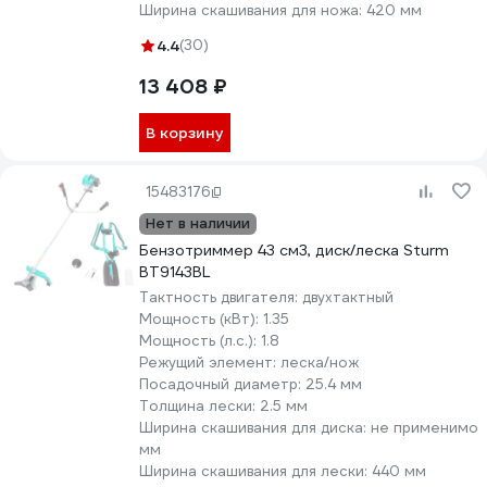
Ширина скашивания для ножа:
420 мм
4.4
(30)
13 408 ₽
В корзину
15483176
Нет в наличии
Бензотриммер 43 см3, диск/леска Sturm
BT9143BL
Тактность двигателя:
двухтактный
Мощность (кВт):
1.35
Мощность (л.с.):
1.8
Режущий элемент:
леска/нож
Посадочный диаметр:
25.4 мм
Толщина лески:
2.5 мм
Ширина скашивания для диска:
не применимо
мм
Ширина скашивания для лески:
440 мм