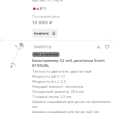
Вес нетто:
7.42 кг
4.7
(11)
Последняя цена
13 990 ₽
Аналоги
15483177
Нет в наличии
Бензотриммер 52 см3, диск/леска Sturm
BT9152BL
Тактность двигателя:
двухтактный
Мощность (кВт):
1.7
Мощность (л.с.):
2.3
Режущий элемент:
леска/нож
Посадочный диаметр:
25.4 мм
Толщина лески:
2.5 мм
Ширина скашивания для диска:
не применимо
мм
Ширина скашивания для лески:
440 мм