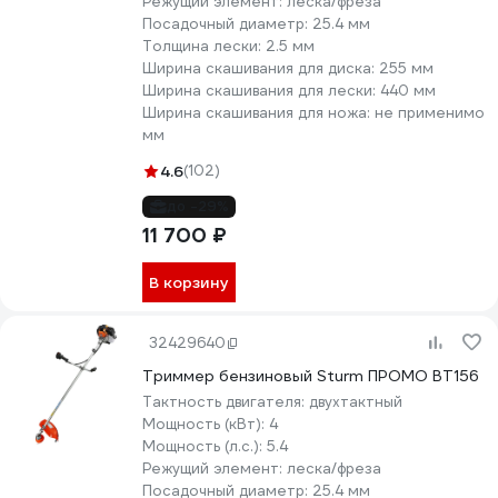
Режущий элемент:
леска/фреза
Посадочный диаметр:
25.4 мм
Толщина лески:
2.5 мм
Ширина скашивания для диска:
255 мм
Ширина скашивания для лески:
440 мм
Ширина скашивания для ножа:
не применимо
мм
4.6
(102)
до -29%
11 700 ₽
В корзину
32429640
Триммер бензиновый Sturm ПРОМО BT156
Тактность двигателя:
двухтактный
Мощность (кВт):
4
Мощность (л.с.):
5.4
Режущий элемент:
леска/фреза
Посадочный диаметр:
25.4 мм