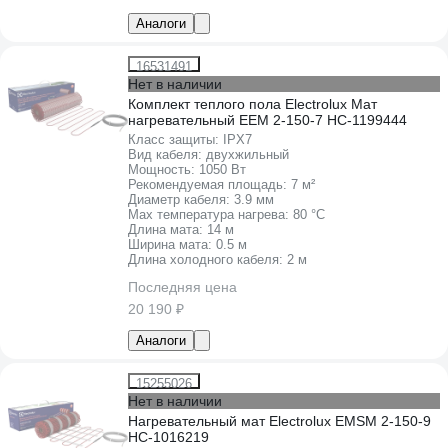
Аналоги
16531491
Нет в наличии
Комплект теплого пола Electrolux Мат
нагревательный EEM 2-150-7 НС-1199444
Класс защиты:
IPХ7
Вид кабеля:
двухжильный
Мощность:
1050 Вт
Рекомендуемая площадь:
7 м²
Диаметр кабеля:
3.9 мм
Max температура нагрева:
80 °С
Длина мата:
14 м
Ширина мата:
0.5 м
Длина холодного кабеля:
2 м
Последняя цена
20 190 ₽
Аналоги
15255026
Нет в наличии
Нагревательный мат Electrolux EMSM 2-150-9
НС-1016219