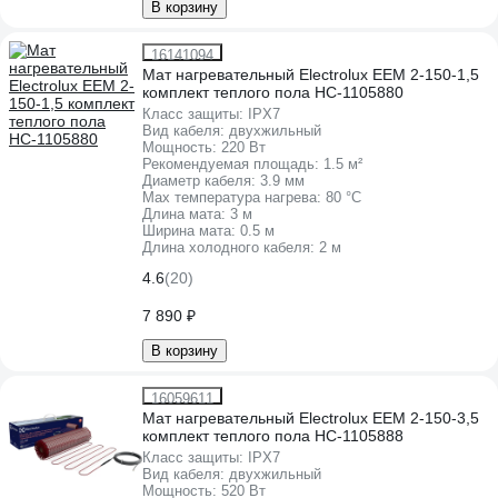
В корзину
16141094
Мат нагревательный Electrolux EEM 2-150-1,5
комплект теплого пола НС-1105880
Класс защиты:
IPХ7
Вид кабеля:
двухжильный
Мощность:
220 Вт
Рекомендуемая площадь:
1.5 м²
Диаметр кабеля:
3.9 мм
Max температура нагрева:
80 °С
Длина мата:
3 м
Ширина мата:
0.5 м
Длина холодного кабеля:
2 м
4.6
(20)
7 890 ₽
В корзину
16059611
Мат нагревательный Electrolux EEM 2-150-3,5
комплект теплого пола НС-1105888
Класс защиты:
IPХ7
Вид кабеля:
двухжильный
Мощность:
520 Вт