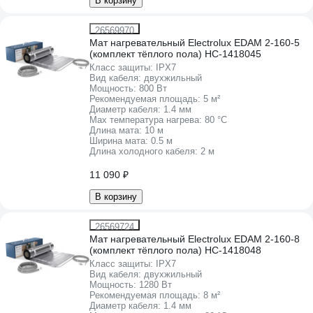
В корзину
26569970
Мат нагревательный Electrolux EDAM 2-160-5
(комплект тёплого пола) НС-1418045
Класс защиты:
IPХ7
Вид кабеля:
двухжильный
Мощность:
800 Вт
Рекомендуемая площадь:
5 м²
Диаметр кабеля:
1.4 мм
Max температура нагрева:
80 °С
Длина мата:
10 м
Ширина мата:
0.5 м
Длина холодного кабеля:
2 м
11 090 ₽
В корзину
26569724
Мат нагревательный Electrolux EDAM 2-160-8
(комплект тёплого пола) НС-1418048
Класс защиты:
IPХ7
Вид кабеля:
двухжильный
Мощность:
1280 Вт
Рекомендуемая площадь:
8 м²
Диаметр кабеля:
1.4 мм