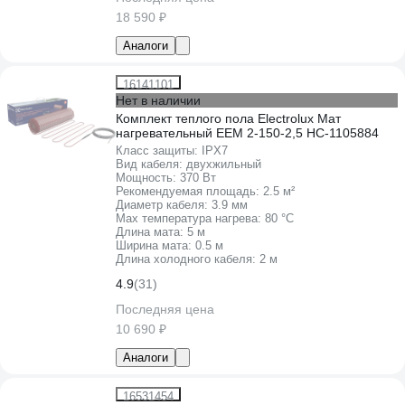
18 590 ₽
Аналоги
16141101
Нет в наличии
Комплект теплого пола Electrolux Мат
нагревательный EEM 2-150-2,5 НС-1105884
Класс защиты:
IPХ7
Вид кабеля:
двухжильный
Мощность:
370 Вт
Рекомендуемая площадь:
2.5 м²
Диаметр кабеля:
3.9 мм
Max температура нагрева:
80 °С
Длина мата:
5 м
Ширина мата:
0.5 м
Длина холодного кабеля:
2 м
4.9
(31)
Последняя цена
10 690 ₽
Аналоги
16531454