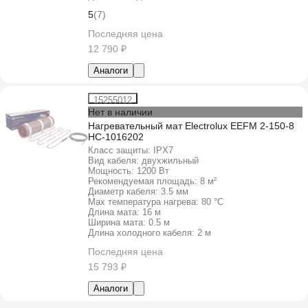
5
(7)
Последняя цена
12 790 ₽
Аналоги
15255012
Нет в наличии
Нагревательный мат Electrolux EEFM 2-150-8
НС-1016202
Класс защиты:
IPХ7
Вид кабеля:
двухжильный
Мощность:
1200 Вт
Рекомендуемая площадь:
8 м²
Диаметр кабеля:
3.5 мм
Max температура нагрева:
80 °С
Длина мата:
16 м
Ширина мата:
0.5 м
Длина холодного кабеля:
2 м
Последняя цена
15 793 ₽
Аналоги