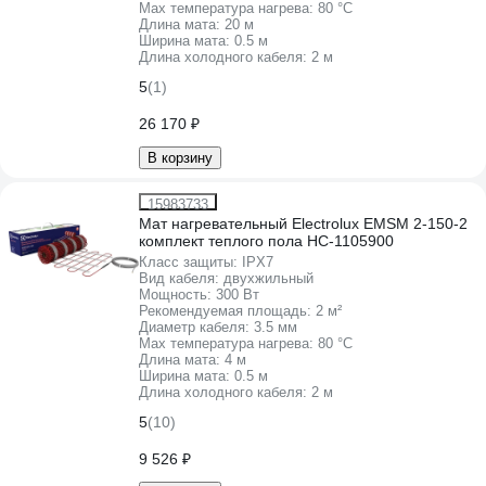
Max температура нагрева:
80 °С
Длина мата:
20 м
Ширина мата:
0.5 м
Длина холодного кабеля:
2 м
5
(1)
26 170 ₽
В корзину
15983733
Мат нагревательный Electrolux EMSM 2-150-2
комплект теплого пола НС-1105900
Класс защиты:
IPХ7
Вид кабеля:
двухжильный
Мощность:
300 Вт
Рекомендуемая площадь:
2 м²
Диаметр кабеля:
3.5 мм
Max температура нагрева:
80 °С
Длина мата:
4 м
Ширина мата:
0.5 м
Длина холодного кабеля:
2 м
5
(10)
9 526 ₽