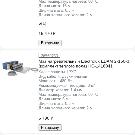
Max температура нагрева:
80 °С
Длина мата:
16 м
Ширина мата:
0.5 м
Длина холодного кабеля:
2 м
5
(1)
15 470 ₽
В корзину
26569760
Мат нагревательный Electrolux EDAM 2-160-3
(комплект тёплого пола) НС-1418041
Класс защиты:
IPХ7
Вид кабеля:
двухжильный
Мощность:
480 Вт
Рекомендуемая площадь:
3 м²
Диаметр кабеля:
1.4 мм
Max температура нагрева:
80 °С
Длина мата:
6 м
Ширина мата:
0.5 м
Длина холодного кабеля:
2 м
6 790 ₽
В корзину