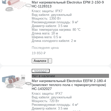
Мат нагревательный Electrolux EPM 2-150-9
НС-1128313
Класс защиты:
IPХ7
Вид кабеля:
двухжильный
Мощность:
1350 Вт
Рекомендуемая площадь:
9 м²
Диаметр кабеля:
3.5 мм
Max температура нагрева:
80 °С
Длина мата:
18 м
Ширина мата:
0.5 м
Длина холодного кабеля:
2 м
Последняя цена
19 850 ₽
Аналоги
26569442
Нет в наличии
Мат нагревательный Electrolux EEFM 2-180-4
(комплект теплого пола c терморегулятором)
НС-1432027
Класс защиты:
IPХ7
Вид кабеля:
двухжильный
Мощность:
720 Вт
Рекомендуемая площадь:
4 м²
Диаметр кабеля:
3.5 мм