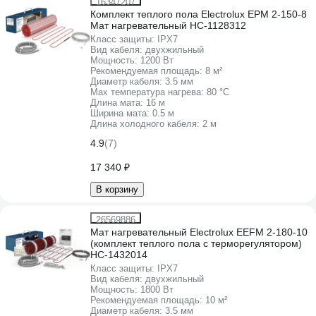
16347207
Комплект теплого пола Electrolux EPM 2-150-8
Мат нагревательный НС-1128312
Класс защиты:
IPХ7
Вид кабеля:
двухжильный
Мощность:
1200 Вт
Рекомендуемая площадь:
8 м²
Диаметр кабеля:
3.5 мм
Max температура нагрева:
80 °С
Длина мата:
16 м
Ширина мата:
0.5 м
Длина холодного кабеля:
2 м
4.9
(7)
17 340 ₽
В корзину
26569886
Мат нагревательный Electrolux EEFM 2-180-10
(комплект теплого пола c терморегулятором)
НС-1432014
Класс защиты:
IPХ7
Вид кабеля:
двухжильный
Мощность:
1800 Вт
Рекомендуемая площадь:
10 м²
Диаметр кабеля:
3.5 мм