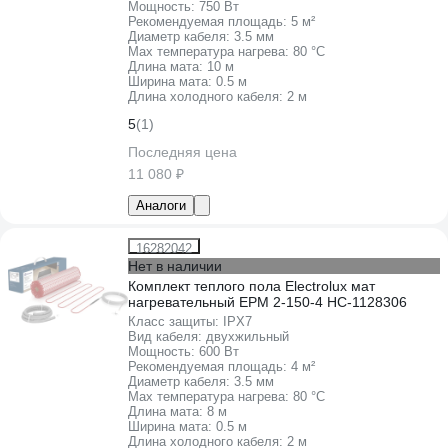
Мощность:
750 Вт
Рекомендуемая площадь:
5 м²
Диаметр кабеля:
3.5 мм
Max температура нагрева:
80 °С
Длина мата:
10 м
Ширина мата:
0.5 м
Длина холодного кабеля:
2 м
5
(1)
Последняя цена
11 080 ₽
Аналоги
16282042
Нет в наличии
Комплект теплого пола Electrolux мат
нагревательный EPM 2-150-4 НС-1128306
Класс защиты:
IPХ7
Вид кабеля:
двухжильный
Мощность:
600 Вт
Рекомендуемая площадь:
4 м²
Диаметр кабеля:
3.5 мм
Max температура нагрева:
80 °С
Длина мата:
8 м
Ширина мата:
0.5 м
Длина холодного кабеля:
2 м