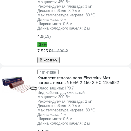
Мощность:
450 Вт
Рекомендуемая площадь:
3 м²
Диаметр кабеля:
3.9 мм
Max температура нагрева:
80 °С
Длина мата:
6 м
Ширина мата:
0.5 м
Длина холодного кабеля:
2 м
4.9
(19)
-37%
7 525 ₽
11 890 ₽
В корзину
16141096
Комплект теплого пола Electrolux Мат
нагревательный EEM 2-150-2 НС-1105882
Класс защиты:
IPХ7
Вид кабеля:
двухжильный
Мощность:
300 Вт
Рекомендуемая площадь:
2 м²
Диаметр кабеля:
3.9 мм
Max температура нагрева:
80 °С
Длина мата:
4 м
Ширина мата:
0.5 м
Длина холодного кабеля:
2 м