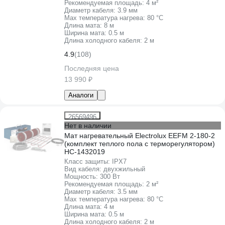
Рекомендуемая площадь:
4 м²
Диаметр кабеля:
3.9 мм
Max температура нагрева:
80 °С
Длина мата:
8 м
Ширина мата:
0.5 м
Длина холодного кабеля:
2 м
4.9
(108)
Последняя цена
13 990 ₽
Аналоги
26569496
Нет в наличии
Мат нагревательный Electrolux EEFM 2-180-2
(комплект теплого пола c терморегулятором)
НС-1432019
Класс защиты:
IPХ7
Вид кабеля:
двухжильный
Мощность:
300 Вт
Рекомендуемая площадь:
2 м²
Диаметр кабеля:
3.5 мм
Max температура нагрева:
80 °С
Длина мата:
4 м
Ширина мата:
0.5 м
Длина холодного кабеля:
2 м