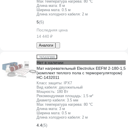
Max температура нагрева:
80 °С
Длина мата:
8 м
Ширина мата:
0.5 м
Длина холодного кабеля:
2 м
5
(5)
Последняя цена
14 440 ₽
Аналоги
26569388
Нет в наличии
Мат нагревательный Electrolux EEFM 2-180-1,5
(комплект теплого пола c терморегулятором)
НС-1432011
Класс защиты:
IPХ7
Вид кабеля:
двухжильный
Мощность:
180 Вт
Рекомендуемая площадь:
1.5 м²
Диаметр кабеля:
3.5 мм
Max температура нагрева:
80 °С
Длина мата:
3 м
Ширина мата:
0.5 м
Длина холодного кабеля:
2 м
4.4
(5)