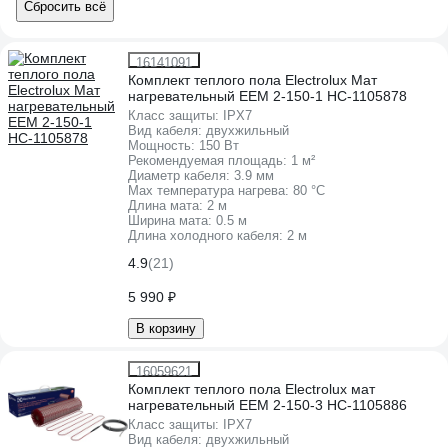
Сбросить всё
16141091
Комплект теплого пола Electrolux Мат
нагревательный EEM 2-150-1 НС-1105878
Класс защиты:
IPХ7
Вид кабеля:
двухжильный
Мощность:
150 Вт
Рекомендуемая площадь:
1 м²
Диаметр кабеля:
3.9 мм
Max температура нагрева:
80 °С
Длина мата:
2 м
Ширина мата:
0.5 м
Длина холодного кабеля:
2 м
4.9
(21)
5 990 ₽
В корзину
16059621
Комплект теплого пола Electrolux мат
нагревательный EEM 2-150-3 НС-1105886
Класс защиты:
IPХ7
Вид кабеля:
двухжильный