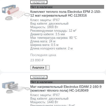
16347191
Нет в наличии
Комплект теплого пола Electrolux EPM 2-150-
12 мат нагревательный НС-1128316
Класс защиты:
IPХ7
Вид кабеля:
двухжильный
Мощность:
1800 Вт
Рекомендуемая площадь:
12 м²
Диаметр кабеля:
3.5 мм
Max температура нагрева:
80 °С
Длина мата:
24 м
Ширина мата:
0.5 м
Длина холодного кабеля:
2 м
Последняя цена
23 890 ₽
Аналоги
26569340
Нет в наличии
Мат нагревательный Electrolux EDAM 2-160-9
(комплект тёплого пола) НС-1418049
Класс защиты:
IPХ7
Вид кабеля:
двухжильный
Мощность:
1440 Вт
Рекомендуемая площадь:
9 м²