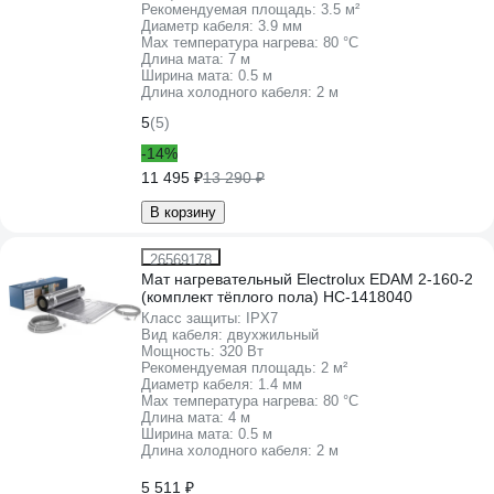
Рекомендуемая площадь:
3.5 м²
Диаметр кабеля:
3.9 мм
Max температура нагрева:
80 °С
Длина мата:
7 м
Ширина мата:
0.5 м
Длина холодного кабеля:
2 м
5
(5)
-14%
11 495 ₽
13 290 ₽
В корзину
26569178
Мат нагревательный Electrolux EDAM 2-160-2
(комплект тёплого пола) НС-1418040
Класс защиты:
IPХ7
Вид кабеля:
двухжильный
Мощность:
320 Вт
Рекомендуемая площадь:
2 м²
Диаметр кабеля:
1.4 мм
Max температура нагрева:
80 °С
Длина мата:
4 м
Ширина мата:
0.5 м
Длина холодного кабеля:
2 м
5 511 ₽