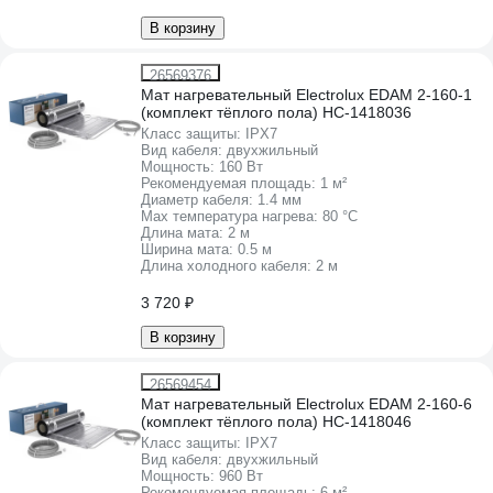
В корзину
26569376
Мат нагревательный Electrolux EDAM 2-160-1
(комплект тёплого пола) НС-1418036
Класс защиты:
IPХ7
Вид кабеля:
двухжильный
Мощность:
160 Вт
Рекомендуемая площадь:
1 м²
Диаметр кабеля:
1.4 мм
Max температура нагрева:
80 °С
Длина мата:
2 м
Ширина мата:
0.5 м
Длина холодного кабеля:
2 м
3 720 ₽
В корзину
26569454
Мат нагревательный Electrolux EDAM 2-160-6
(комплект тёплого пола) НС-1418046
Класс защиты:
IPХ7
Вид кабеля:
двухжильный
Мощность:
960 Вт
Рекомендуемая площадь:
6 м²