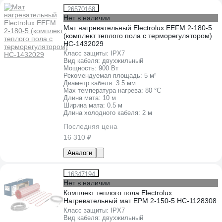
26570168
Нет в наличии
Мат нагревательный Electrolux EEFM 2-180-5
(комплект теплого пола c терморегулятором)
НС-1432029
Класс защиты:
IPХ7
Вид кабеля:
двухжильный
Мощность:
900 Вт
Рекомендуемая площадь:
5 м²
Диаметр кабеля:
3.5 мм
Max температура нагрева:
80 °С
Длина мата:
10 м
Ширина мата:
0.5 м
Длина холодного кабеля:
2 м
Последняя цена
16 310 ₽
Аналоги
16347194
Нет в наличии
Комплект теплого пола Electrolux
Нагревательный мат EPM 2-150-5 НС-1128308
Класс защиты:
IPХ7
Вид кабеля:
двухжильный