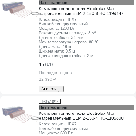
Нет в наличии
Комплект теплого пола Electrolux Мат
нагревательный EEM 2-150-8 НС-1199447
Класс защиты:
IPХ7
Вид кабеля:
двухжильный
Мощность:
1200 Вт
Рекомендуемая площадь:
8 м²
Диаметр кабеля:
3.9 мм
Max температура нагрева:
80 °С
Длина мата:
16 м
Ширина мата:
0.5 м
Длина холодного кабеля:
2 м
4.7
(14)
Последняя цена
22 390 ₽
Аналоги
16141097
Нет в наличии
Комплект теплого пола Electrolux Мат
нагревательный EEM 2-150-4 НС-1105890
Класс защиты:
IPХ7
Вид кабеля:
двухжильный
Мощность:
600 Вт