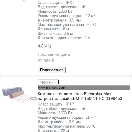
Класс защиты:
IPХ7
Вид кабеля:
двухжильный
Мощность:
1350 Вт
Рекомендуемая площадь:
12 м²
Диаметр кабеля:
3.5 мм
Max температура нагрева:
80 °С
Длина мата:
18 м
Ширина мата:
0.5 м
Длина холодного кабеля:
2 м
4.8
(46)
Последняя цена
22 363 ₽
Подписаться
16531502
Нет в наличии
Комплект теплого пола Electrolux Мат
нагревательный EEM 2-150-11 НС-1199453
Класс защиты:
IPХ7
Вид кабеля:
двухжильный
Мощность:
1650 Вт
Рекомендуемая площадь:
11 м²
Диаметр кабеля:
3.9 мм
Max температура нагрева:
80 °С
Длина мата:
22 м