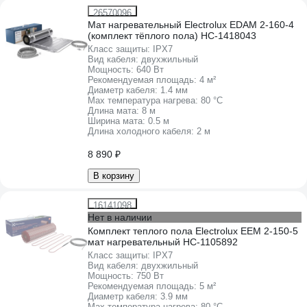
26570096
Мат нагревательный Electrolux EDAM 2-160-4
(комплект тёплого пола) НС-1418043
Класс защиты:
IPХ7
Вид кабеля:
двухжильный
Мощность:
640 Вт
Рекомендуемая площадь:
4 м²
Диаметр кабеля:
1.4 мм
Max температура нагрева:
80 °С
Длина мата:
8 м
Ширина мата:
0.5 м
Длина холодного кабеля:
2 м
8 890 ₽
В корзину
16141098
Нет в наличии
Комплект теплого пола Electrolux EEM 2-150-5
мат нагревательный НС-1105892
Класс защиты:
IPХ7
Вид кабеля:
двухжильный
Мощность:
750 Вт
Рекомендуемая площадь:
5 м²
Диаметр кабеля:
3.9 мм
Max температура нагрева:
80 °С