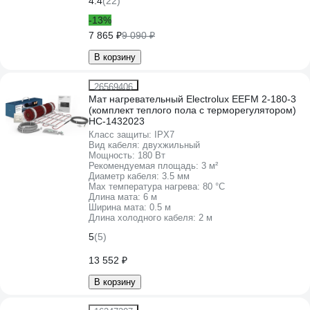
4.4
(22)
-13%
7 865 ₽
9 090 ₽
В корзину
26569406
Мат нагревательный Electrolux EEFM 2-180-3
(комплект теплого пола c терморегулятором)
НС-1432023
Класс защиты:
IPХ7
Вид кабеля:
двухжильный
Мощность:
180 Вт
Рекомендуемая площадь:
3 м²
Диаметр кабеля:
3.5 мм
Max температура нагрева:
80 °С
Длина мата:
6 м
Ширина мата:
0.5 м
Длина холодного кабеля:
2 м
5
(5)
13 552 ₽
В корзину