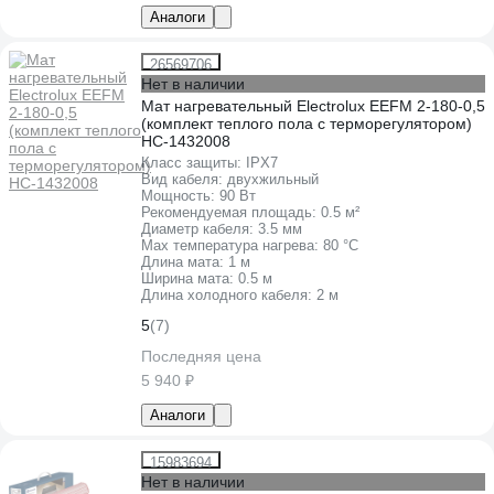
Аналоги
26569706
Нет в наличии
Мат нагревательный Electrolux EEFM 2-180-0,5
(комплект теплого пола c терморегулятором)
НС-1432008
Класс защиты:
IPХ7
Вид кабеля:
двухжильный
Мощность:
90 Вт
Рекомендуемая площадь:
0.5 м²
Диаметр кабеля:
3.5 мм
Max температура нагрева:
80 °С
Длина мата:
1 м
Ширина мата:
0.5 м
Длина холодного кабеля:
2 м
5
(7)
Последняя цена
5 940 ₽
Аналоги
15983694
Нет в наличии