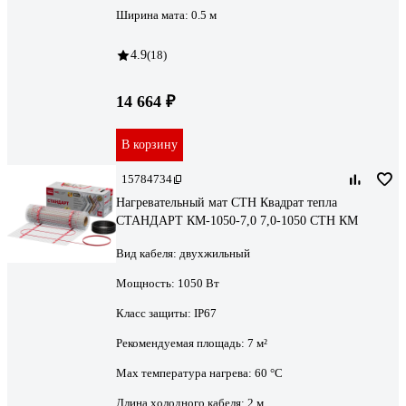
Ширина мата:
0.5 м
4.9
(18)
14 664 ₽
В корзину
15784734
Нагревательный мат СТН Квадрат тепла
СТАНДАРТ КМ-1050-7,0 7,0-1050 СТН КМ
Вид кабеля:
двухжильный
Мощность:
1050 Вт
Класс защиты:
IP67
Рекомендуемая площадь:
7 м²
Max температура нагрева:
60 °С
Длина холодного кабеля:
2 м