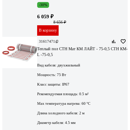
-30%
6 059 ₽
8 656 ₽
В корзину
31617471
Теплый пол СТН Мат КМ ЛАЙТ - 75-0,5 СТН КМ-
L -75-0,5
Вид кабеля:
двухжильный
Мощность:
75 Вт
Класс защиты:
IP67
Рекомендуемая площадь:
0.5 м²
Max температура нагрева:
60 °С
Длина холодного кабеля:
2 м
Диаметр кабеля:
4.5 мм