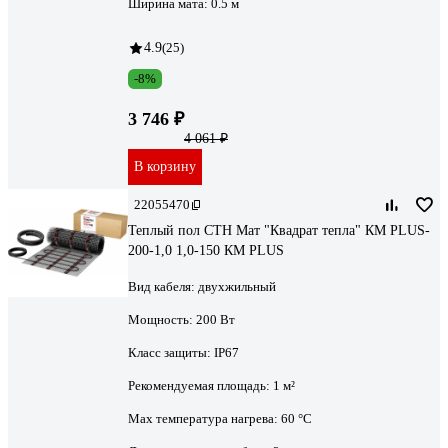
Ширина мата:
0.5 м
4.9
(25)
-8%
3 746 ₽
4 061 ₽
В корзину
22055470
Теплый пол СТН Мат "Квадрат тепла" КМ PLUS-
200-1,0 1,0-150 КМ PLUS
Вид кабеля:
двухжильный
Мощность:
200 Вт
Класс защиты:
IP67
Рекомендуемая площадь:
1 м²
Max температура нагрева:
60 °С