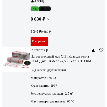
4.9
(18)
-4%
-9%
8 830 ₽
9 340 ₽
9 680 ₽
В корзину
15784727
Нагревательный мат СТН Квадрат тепла
СТАНДАРТ КМ-375-2,5 2,5-375 СТН КМ
Вид кабеля:
двухжильный
Мощность:
375 Вт
Класс защиты:
IP67
Рекомендуемая площадь:
2.5 м²
Max температура нагрева:
60 °С