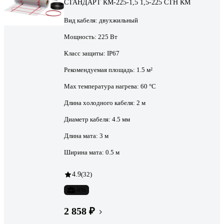
СТАНДАРТ КМ-225-1,5 1,5-225 СТН КМ
Вид кабеля:
двухжильный
Мощность:
225 Вт
Класс защиты:
IP67
Рекомендуемая площадь:
1.5 м²
Max температура нагрева:
60 °С
Длина холодного кабеля:
2 м
Диаметр кабеля:
4.5 мм
Длина мата:
3 м
Ширина мата:
0.5 м
4.9
(32)
-8%
2 858 ₽