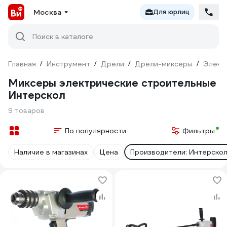
Москва
Для юрлиц
Поиск в каталоге
Главная
/
Инструмент
/
Дрели
/
Дрели-миксеры
/
Элект
Миксеры электрические строительные
Интерскол
9 товаров
По популярности
Фильтры
Наличие в магазинах
Цена
Производители: Интерско