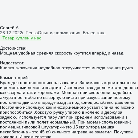
Сергей А.
26.12.2022
г. Пенза
Опыт использования: Более года
Товар куплен у нас
Достоинства:
Мощная,удобная,средняя скорость,крутится вперёд и назад.
Недостатки:
Кнопка включения неудобная,откручивается иногда задняя ручка
Комментарий:
Брал для постоянного использования. Занимаюсь строительством
и ремонтами домов и квартир. Использую как дрель металл,дерево
как сверла и так и коронками. Мощная при сверлении надо быть
аккуратнее чтобы не вывернуло кисти при закусывании,поэтому
постоянно двигаю вперёд-назад ,а под конец ослобляю давление.
Постоянно использую как миксир,немного устает спина но можно
приспособиться ,боковую ручку упираю в колено и держу за
заднюю. Используется пару лет при среднем использовании в
постоянной пыли,полет нормальный. При моем использовании(
полмешка гипсовой штукатурки-это 15 кг,полтора мешка
пескобетонна - это 45 кг) сильного нагрева не заметил. Покупкой
доволен. И всем советую.