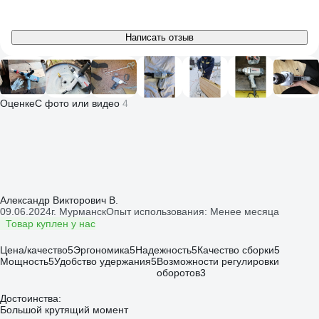
Написать отзыв
Оценке
С фото или видео
4
Александр Викторович В.
09.06.2024
г. Мурманск
Опыт использования: Менее месяца
Товар куплен у нас
Цена/качество
5
Эргономика
5
Надежность
5
Качество сборки
5
Мощность
5
Удобство удержания
5
Возможности регулировки
оборотов
3
Достоинства:
Большой крутящий момент