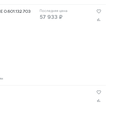
 0.601.132.703
Последняя цена
57 933 ₽
ин