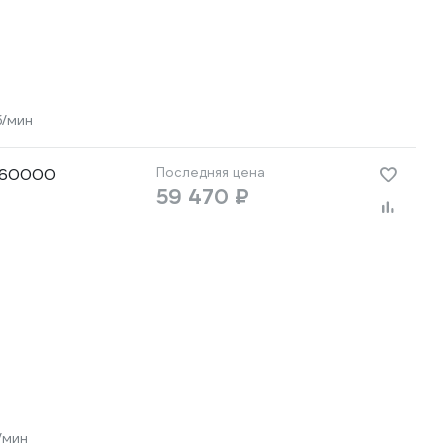
б/мин
5160000
Последняя цена
59 470 ₽
/мин