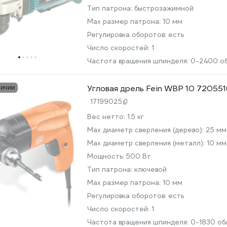
Тип патрона:
быстрозажимной
Max размер патрона:
10 мм
Регулировка оборотов:
есть
Число скоростей:
1
Частота вращения шпинделя:
0-2400 о
Угловая дрель Fein WBP 10 7205
личии
17199025
Вес нетто:
1.5 кг
Мах диаметр сверления (дерево):
25 мм
Max диаметр сверления (металл):
10 мм
Мощность:
500 Вт
Тип патрона:
ключевой
Max размер патрона:
10 мм
Регулировка оборотов:
есть
Число скоростей:
1
Частота вращения шпинделя:
0-1830 об