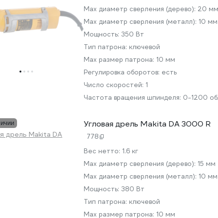
Мах диаметр сверления (дерево):
20 м
Max диаметр сверления (металл):
10 мм
Мощность:
350 Вт
Тип патрона:
ключевой
Max размер патрона:
10 мм
Регулировка оборотов:
есть
Число скоростей:
1
Частота вращения шпинделя:
0-1200 об
Угловая дрель Makita DA 3000 R
личии
778
Вес нетто:
1.6 кг
Мах диаметр сверления (дерево):
15 мм
Max диаметр сверления (металл):
10 мм
Мощность:
380 Вт
Тип патрона:
ключевой
Max размер патрона:
10 мм