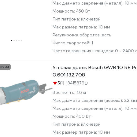
Max диаметр сверления (металл):
10 мм
Мощность:
450 Вт
Тип патрона:
ключевой
Max размер патрона:
10 мм
Регулировка оборотов:
есть
Число скоростей:
1
Частота вращения шпинделя:
0 - 2400 
Угловая дрель Bosch GWB 10 RE Pr
личии
0.601.132.708
(1)
5
13415879
Вес нетто:
1.6 кг
Мах диаметр сверления (дерево):
22 мм
Max диаметр сверления (металл):
10 мм
Мощность:
400 Вт
Тип патрона:
ключевой
Max размер патрона:
10 мм