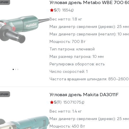
Угловая дрель Metabo WBE 700 
личии
(1)
5
1654
Вес нетто:
1.8 кг
Мах диаметр сверления (дерево):
25 мм
Max диаметр сверления (металл):
10 мм
Мощность:
700 Вт
Тип патрона:
ключевой
Max размер патрона:
10 мм
Регулировка оборотов:
есть
Число скоростей:
1
Частота вращения шпинделя:
850-2600
Угловая дрель Makita DA3011F
личии
(8)
5
15071075
Вес нетто:
1.4 кг
Мах диаметр сверления (дерево):
25 мм
Мощность:
450 Вт