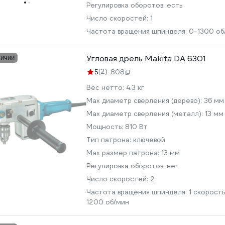
Регулировка оборотов:
есть
Число скоростей:
1
Частота вращения шпинделя:
0-1300 об
Угловая дрель Makita DA 6301
личии
(2)
5
808
Вес нетто:
4.3 кг
Мах диаметр сверления (дерево):
36 мм
Max диаметр сверления (металл):
13 мм
Мощность:
810 Вт
Тип патрона:
ключевой
Max размер патрона:
13 мм
Регулировка оборотов:
нет
Число скоростей:
2
Частота вращения шпинделя:
1 скорость
1200 об/мин