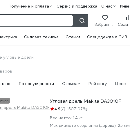
Получение и оплата
Сервис и поддержка
О нас
Инве
Избранное
лектрика
Силовая техника
Станки
Спецодежда и СИЗ
е угловые дрели
оваров
ь по:
По популярности
Отзывам
Рейтингу
Цене
Угловая дрель Makita DA3010F
личии
(7)
4.9
15071076
Вес нетто:
1.4 кг
Мах диаметр сверления (дерево):
25 мм