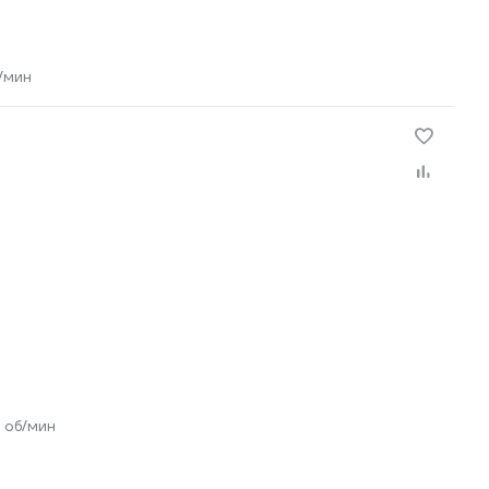
/мин
 об/мин