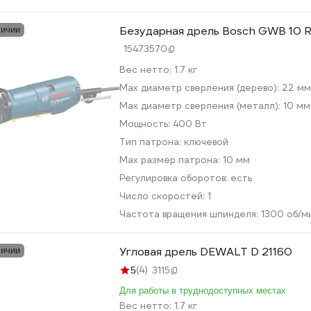
Безударная дрель Bosch GWB 10 RE
личии
15473570
Вес нетто:
1.7 кг
Мах диаметр сверления (дерево):
22 мм
Max диаметр сверления (металл):
10 мм
Мощность:
400 Вт
Тип патрона:
ключевой
Max размер патрона:
10 мм
Регулировка оборотов:
есть
Число скоростей:
1
Частота вращения шпинделя:
1300 об/м
Угловая дрель DEWALT D 21160
личии
(4)
5
3115
Для работы в труднодоступных местах
Вес нетто:
1.7 кг