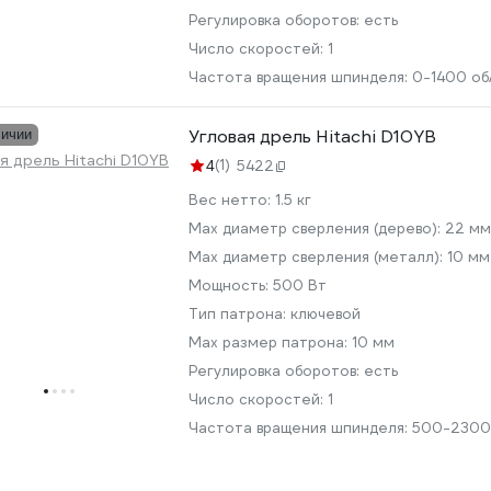
Регулировка оборотов:
есть
Число скоростей:
1
Частота вращения шпинделя:
0-1400 об
Угловая дрель Hitachi D10YB
личии
(1)
4
5422
Вес нетто:
1.5 кг
Мах диаметр сверления (дерево):
22 мм
Max диаметр сверления (металл):
10 мм
Мощность:
500 Вт
Тип патрона:
ключевой
Max размер патрона:
10 мм
Регулировка оборотов:
есть
Число скоростей:
1
Частота вращения шпинделя:
500-2300