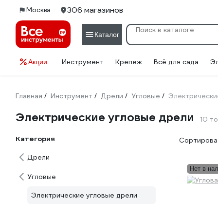
306 магазинов
Москва
Каталог
Инструмент
Крепеж
Всё для сада
Э
Акции
Главная
Инструмент
Дрели
Угловые
Электрически
/
/
/
/
Электрические угловые дрели
10 т
Категория
Сортироват
Дрели
Нет в на
Угловые
Электрические угловые дрели