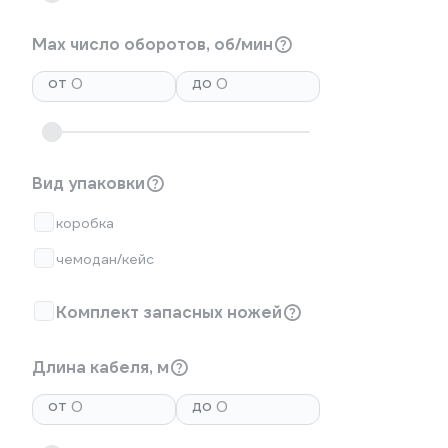
Max число оборотов, об/мин
от
до
Вид упаковки
коробка
чемодан/кейс
Комплект запасных ножей
Длина кабеля, м
от
до