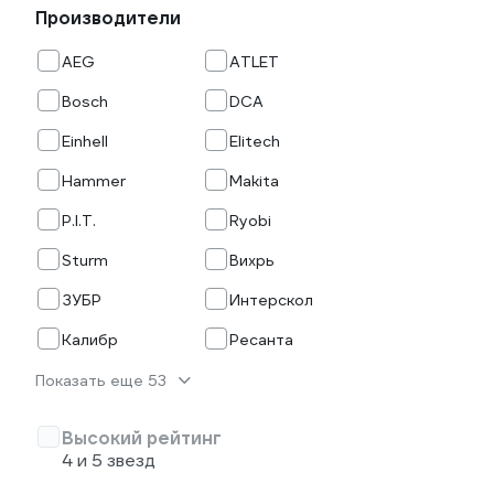
Производители
AEG
ATLET
Bosch
DCA
Einhell
Elitech
Hammer
Makita
P.I.T.
Ryobi
Sturm
Вихрь
ЗУБР
Интерскол
Калибр
Ресанта
Показать еще 53
Высокий рейтинг
4 и 5 звезд