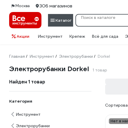
306 магазинов
Москва
Каталог
Акции
Инструмент
Крепеж
Всё для сада
Э
Главная
Инструмент
Электрорубанки
Dorkel
/
/
/
Электрорубанки Dorkel
1 товар
Найден 1 товар
Категория
Сортироват
Инструмент
Нет в на
Электрорубанки