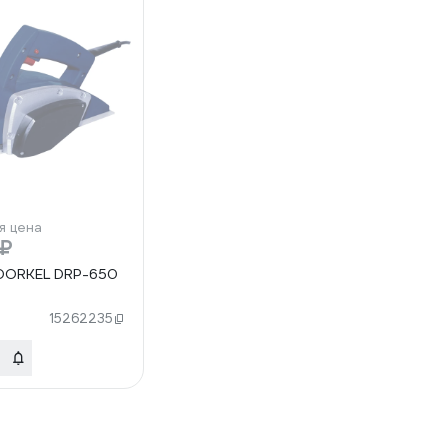
я цена
 ₽
 DORKEL DRP-650
15262235