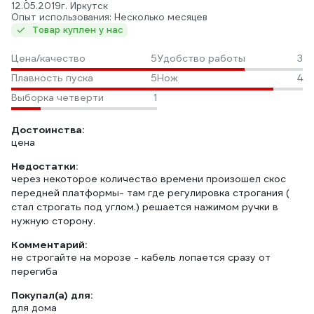
12.05.2019
г. Иркутск
Опыт использования: Несколько месяцев
Товар куплен у нас
Цена/качество
5
Удобство работы
3
Плавность пуска
5
Нож
4
Выборка четверти
1
Достоинства:
цена
Недостатки:
через некоторое количество времени произошел скос
передней платформы- там где регулировка строгания (
стал строгать под углом.) решается нажимом ручки в
нужную сторону.
Комментарий:
не строгайте на морозе - кабель лопается сразу от
перегиба
Покупал(а) для:
для дома