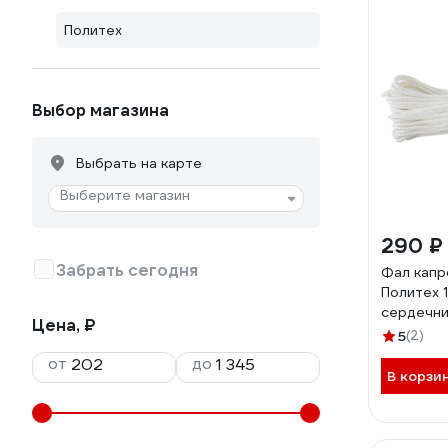
Политех
Выбор магазина
Выбрать на карте
Выберите магазин
290 ₽
Забрать сегодня
Фал капр
Политех 
сердечни
Цена, ₽
кгс 8001
5
(2)
от
до
В корзи