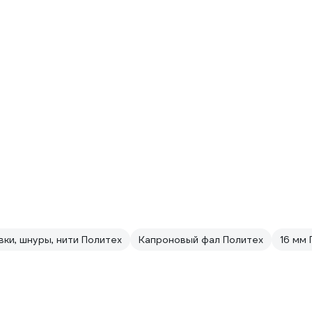
вки, шнуры, нити Политех
Капроновый фал Политех
16 мм