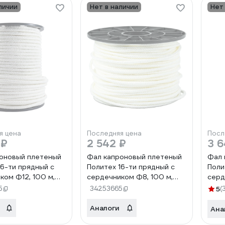
личии
Нет в наличии
Нет
я цена
Последняя цена
Посл
 ₽
2 542 ₽
3 6
оновый плетеный
Фал капроновый плетеный
Фал 
16-ти прядный с
Политех 16-ти прядный с
Поли
ком Ф12, 100 м,
сердечником Ф8, 100 м,
серд
 8001773
1000 кгс 8001753
1300
5
34253665
5
(
Аналоги
Ана