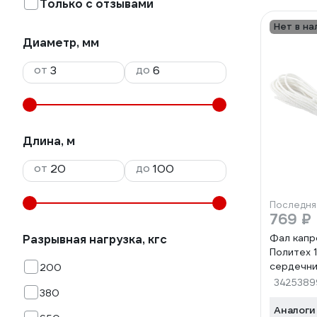
Только с отзывами
Нет в на
Диаметр, мм
от
до
Длина, м
от
до
Последня
769 ₽
Фал капр
Разрывная нагрузка, кгс
Политех 
сердечни
200
1000 кгс
3425389
380
Аналоги