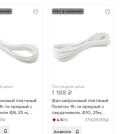
личии
Нет в наличии
я цена
Последняя цена
1 188 ₽
оновый плетеный
Фал капроновый плетёный
16-ти прядный с
Политех 16-ти прядный с
ком Ф8, 25 м,
сердечником, Ф10, 25м,
 8001750
1300кгс 8001760
9
4.5
(4)
37928058
Аналоги