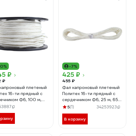
10%
-7%
45 ₽
425 ₽
2 ₽
455 ₽
капроновый плетеный
Фал капроновый плетеный
тех 16-ти прядный с
Политех 16-ти прядный с
ечником Ф6, 100 м,
сердечником Ф6, 25 м, 650
кгс 8001743
кгс 8001740
53887
5
(1)
34253923
орзину
В корзину