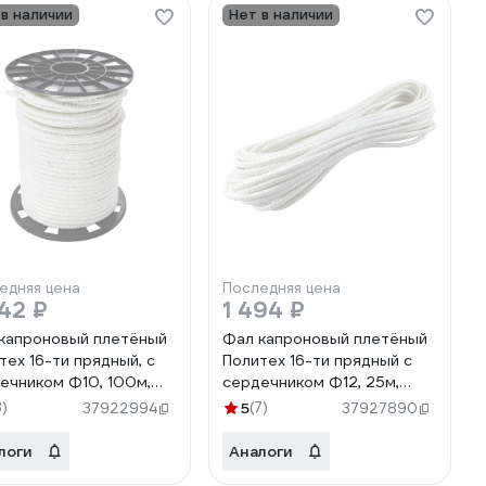
 в наличии
Нет в наличии
едняя цена
Последняя цена
42 ₽
1 494 ₽
капроновый плетёный
Фал капроновый плетёный
тех 16-ти прядный, с
Политех 16-ти прядный с
ечником Ф10, 100м,
сердечником Ф12, 25м,
кгс 8001763
2200кгс 8001770
3)
5
(7)
37922994
37927890
логи
Аналоги