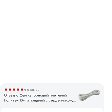
4 отзыва
Отзыв о Фал капроновый плетёный
Политех 16-ти прядный с сердечником,
Ф10, 25м, 1300кгс 8001760