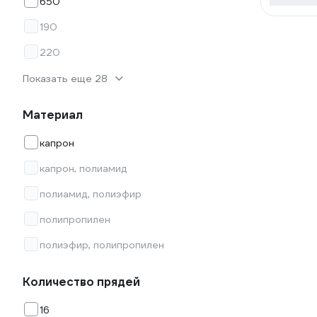
650
190
220
Показать еще 28
Материал
капрон
капрон, полиамид
полиамид, полиэфир
полипропилен
полиэфир, полипропилен
Количество прядей
16