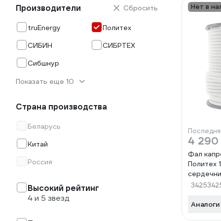
Нет в на
Производители
Сбросить
truEnergy
Политех
СИБИН
СИБРТЕХ
Сибшнур
Показать еще 10
Страна производства
Беларусь
Последня
4 290
Китай
Фал капр
Россия
Политех 
сердечни
2200 кгс
3425342
Высокий рейтинг
4 и 5 звезд
Аналоги