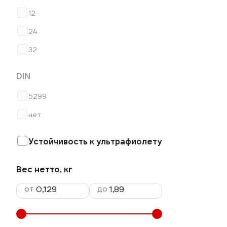
12
24
32
DIN
5299
нет
Устойчивость к ультрафиолету
Вес нетто, кг
от
до