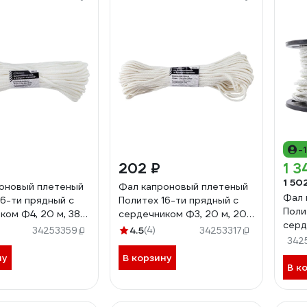
-
202 ₽
1 3
1 50
оновый плетеный
Фал капроновый плетеный
Фал 
16-ти прядный с
Политех 16-ти прядный с
Поли
ком Ф4, 20 м, 380
сердечником Ф3, 20 м, 200
серд
721
кгс 8001711
4.5
(4)
34253359
34253317
650 
342
ну
В корзину
В к