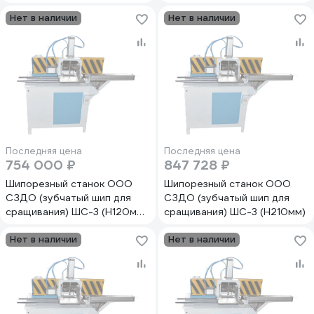
сращивания) ШС-3М
ШС-3М (Н160мм) Ср
(Н210мм) Ср
Нет в наличии
Нет в наличии
Последняя цена
Последняя цена
754 000 ₽
847 728 ₽
Шипорезный станок ООО
Шипорезный станок ООО
СЗДО (зубчатый шип для
СЗДО (зубчатый шип для
сращивания) ШС-3 (Н120мм)
сращивания) ШС-3 (Н210мм)
Ср
Нет в наличии
Нет в наличии